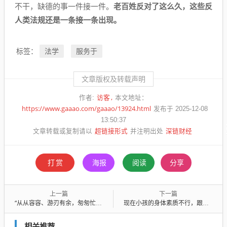
不干，缺德的事一件接一件。
老百姓反对了这么久，这些反
人类法规还是一条接一条出现。
法学
服务于
标签：
文章版权及转载声明
访客
作者:
本文地址：
https://www.gaaao.com/gaaao/13924.html
发布于 2025-12-08
13:50:37
超链接形式
深链财经
文章转载或复制请以
并注明出处
打赏
海报
阅读
分享
上一篇
下一篇
“从从容容、游刃有余，匆匆忙忙、连滚带爬”入选《咬文嚼字》年度十大流行语
现在小孩的身体素质不行，跟教育没关系，主要是肥胖率高缺乏运动
相关推荐