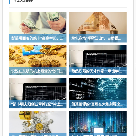
彭慕曦面临的绝非“高高举起，轻轻放下”
承包商场“半壁江山”，自助餐为什么越开越多？
说说在东航飞机上喷粪的“沙门世家”
陡然跌落的天才作家，牵出学界一个惊人的造假联盟
“邹市明夫妇创业亏掉2亿”冲上热搜！妻子冉莹颖自曝多个项目关停，不得不卖房偿债！
何其荒谬的“真理在大炮射程之内”