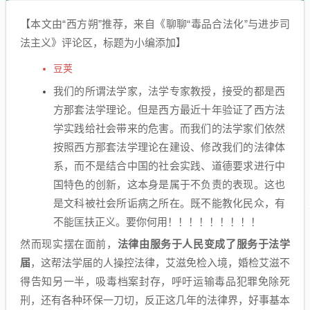
【本文由“西方朔”推荐，来自《聊聊“毒品合法化”与进步司
法主义》评论区，标题为小编添加】
豆荚
我们的所谓法学家，法学专家教授，接受的都是西
方那套法学理论。但是西方最近十年验证了西方法
学实践给社会带来的危害。而我们的法学家们依然
按照西方那套法学理论在建设、修改我们的法律体
系，而不是结合中国的社会实践、道德要求进行中
国特色的创新，这本身是属于不负责的表现。这也
是文科被社会所诟病之所在。既不能教化民众，有
不能匡扶正义。要你何用！！！！！！！！！
然而现实摆在面前，
法律由服务于人民变成了服务于法学
届
，这帮法学届的人操控法律，艾滋免检入境，婚检艾滋不
得告知另一半，吸毒档案封存，呼吁运输毒品犯罪免除死
刑，还有各种环保一刀切，反正这几年的法律界，好事基本