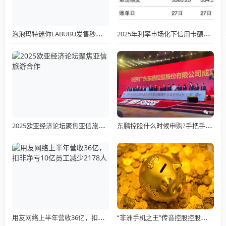
泡泡玛特迷你LABUBU发售秒罄 二手平台炒至3200元
2025年利率市场化下信用卡额度管理新逻辑：科学提额与信用价值深度解析
2025欧亚经济论坛聚焦亚信旅游合作
东鹏控股什么时候申购?手把手教你打新：从开户到卖出的全流程
用友网络上半年营收36亿，扣非净亏10亿员工减少2178人
“非洲手机之王”传音控股控股东再抛减持计划：控股股东拟套现超15亿，上半年净利腰斩折射增长隐忧