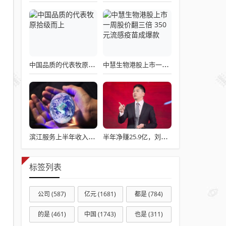
中国品质的代表牧原拾级而上
中慧生物港股上市一周股价翻三倍 350元流感疫苗成爆款
滨江服务上半年收入增长22.7% 管理层看好杭州楼市
半年净赚25.9亿，刘强东的医药生意大爆发
标签列表
公司
(587)
亿元
(1681)
都是
(784)
的是
(461)
中国
(1743)
也是
(311)