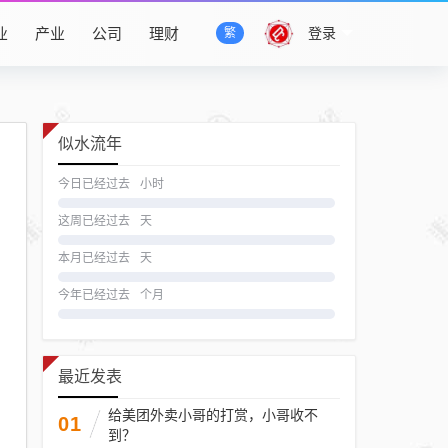
业
产业
公司
理财
登录
繁
似水流年
今日已经过去
小时
这周已经过去
天
本月已经过去
天
今年已经过去
个月
最近发表
给美团外卖小哥的打赏，小哥收不
01
到？