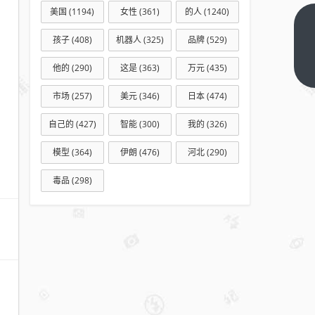
美国
(1194)
女性
(361)
的人
(1240)
美晨科技
孩子
(408)
机器人
(325)
品牌
(529)
负债率逼
近
下一篇
他的
(290)
这是
(363)
万元
(435)
97.61%，
市场
(257)
美元
(346)
日本
(474)
9亿债券
压顶，控
自己的
(427)
智能
(300)
我的
(326)
股股东再
模型
(364)
伊朗
(476)
河北
(290)
“输血”13
亿能否救
毒品
(298)
市？