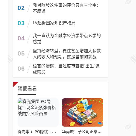
我对随坡这件事的评价只有三个字：
02
不厚道
03
LV起诉国家知识产权局
我一直认为金融学经济学带点玄学的
04
感觉
坚持经济转型，稳住甚至增加大多数
05
人的收入和预期，这是当前的挑战
语言的溃逃：当过度审查把“出生”逼
06
成禁忌
随便看看
春光集团IPO隐忧：现金流紧张价格战内控风险凸显
华南城：子公司正常运营 债务重组方案探讨中