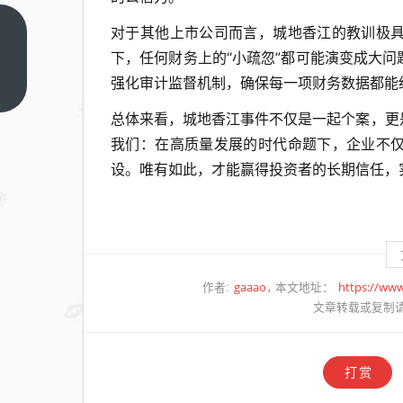
对于其他上市公司而言，城地香江的教训极
四年
下，任何财务上的“小疏忽”都可能演变成大
虚增
强化审计监督机制，确保每一项财务数据都能
利润
上一
篇
超
总体来看，城地香江事件不仅是一起个案，更
3000
我们：在高质量发展的时代命题下，企业不
万！
设。唯有如此，才能赢得投资者的长期信任，
同辉
信息
被
查，
实控
gaaao
https://ww
作者:
本文地址：
人戴
文章转载或复制
福昊
遭顶
格处
打赏
罚