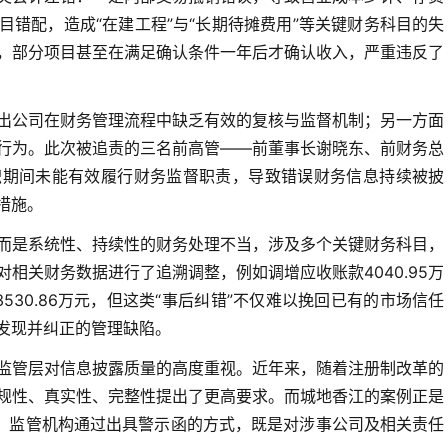
错配，造成“在建工程”与“长期待摊费用”等关键财务科目的失
，部分项目甚至在满足确认条件一年后才确认收入，严重违反了
出公司在财务管理流程中缺乏有效的复核与监督机制；另一方面
行为。此次被追责的三名前高管——前董事长谢晓东、前财务总
职期间未能有效履行财务监督职责，导致错误财务信息持续被披
措施。
而是系统性、持续性的财务处理不当，涉及多个关键财务科目，
相关财务数据进行了追溯调整，例如调增应收账款4040.95万
3530.86万元，但这类“事后纠错”不仅难以挽回已有的市场信任
发现并纠正的管理缺陷。
监管层对信息披露质量的高度重视。近年来，随着注册制改革的
规性、真实性、完整性提出了更高要求。而城地香江的案例正是
释。监管机构通过出具警示函的方式，既是对涉事公司及相关责任