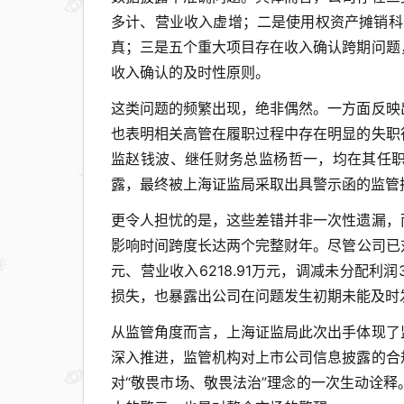
多计、营业收入虚增；二是使用权资产摊销科目
真；三是五个重大项目存在收入确认跨期问题
收入确认的及时性原则。
这类问题的频繁出现，绝非偶然。一方面反映
也表明相关高管在履职过程中存在明显的失职
监赵钱波、继任财务总监杨哲一，均在其任
露，最终被上海证监局采取出具警示函的监管
更令人担忧的是，这些差错并非一次性遗漏，
影响时间跨度长达两个完整财年。尽管公司已对
元、营业收入6218.91万元，调减未分配利润
损失，也暴露出公司在问题发生初期未能及时
从监管角度而言，上海证监局此次出手体现了
深入推进，监管机构对上市公司信息披露的合
对“敬畏市场、敬畏法治”理念的一次生动诠