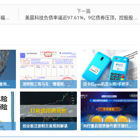
下一篇
处罚
美晨科技负债率逼近97.61%，9亿债券压顶，控股股东再“输血”13亿能否救市？
建设银行个人网银余额查询指南发布 多重验证筑牢账户安全防线
流转税三驾马车：增值税、消费税、关税如何影响市场与民生
拉卡拉pos机怎么用?手把手教你：3分钟上手拉卡拉POS机
创业板注册制交易规则解读
央行重启国债操作激活银行间债市 170万亿市场迎来开放新机遇