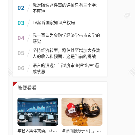
我对随坡这件事的评价只有三个字：
02
不厚道
03
LV起诉国家知识产权局
我一直认为金融学经济学带点玄学的
04
感觉
坚持经济转型，稳住甚至增加大多数
05
人的收入和预期，这是当前的挑战
语言的溃逃：当过度审查把“出生”逼
06
成禁忌
随便看看
年轻人集体戒酒，让“老登”酒企的天快塌了
法律由服务于人民，变成了服务于法学届