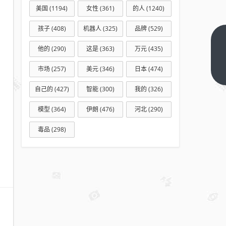
美国
(1194)
女性
(361)
的人
(1240)
孩子
(408)
机器人
(325)
品牌
(529)
广电
他的
(290)
这是
(363)
万元
(435)
21
市场
(257)
美元
(346)
日本
(474)
条新
下一
篇
规冲
自己的
(427)
智能
(300)
我的
(326)
击影
视
模型
(364)
伊朗
(476)
河北
(290)
业，
毒品
(298)
行业
将如
何应
对？