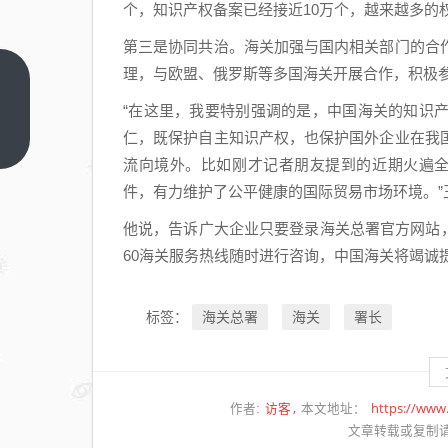
个，知识产权备案已经接近10万个，越来越多的
第三是协同共治。海关加强与国内相关部门的合
理，与欧盟、俄罗斯等多国海关开展合作，积极
海
“在这里，我要特别强调的是，中国海关的知识
关
总
仁，既保护自主知识产权，也保护国外企业在我
上
一
署
流向境外。比如刚才记者朋友提到的近期火遍全球
篇
推
件，有力维护了公平健康的国际贸易市场环境。”
动
他说，告诉广大企业只要登录海关总署官方网站，
特
60海关服务热线随时进行咨询，中国海关将竭诚
殊
监
海关总署
海关
署长
标签：
管
区
转
型
访客
https://www
作者:
本文地址：
升
文章转载或复制