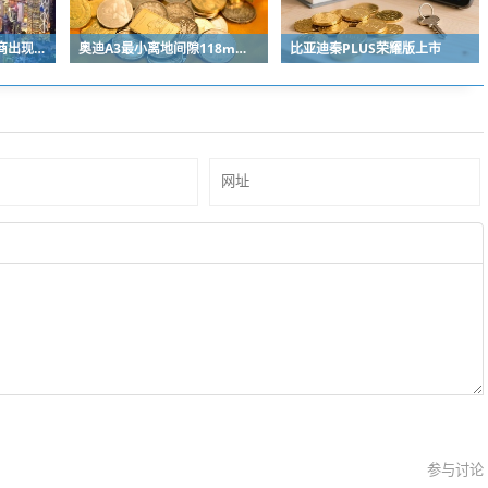
第一个“退群”的小米友商出现了
奥迪A3最小离地间隙118mm的取舍之道：当运动基因遇上中国路况
比亚迪秦PLUS荣耀版上市
参与讨论