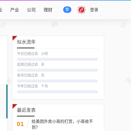
业
产业
公司
理财
登录
繁
似水流年
今日已经过去
小时
这周已经过去
天
本月已经过去
天
今年已经过去
个月
最近发表
给美团外卖小哥的打赏，小哥收不
01
到？