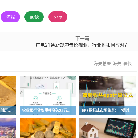
海报
阅读
分享
下一篇
广电21条新规冲击影视业，行业将如何应对？
海关总署
海关
署长
国际金价突破4152美元创历史新高 全球央行三季度增持220吨
农业银行贷款规模突破25万亿 八大产品线精准服务实体
EPS指标成市场焦点：宁德时代13.21元数据背后的投资逻辑解析