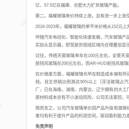
亿、57.5亿在福建、合肥大力扩充玻璃产能。
第二，福耀玻璃单价持续上涨，且有进一步上涨
2016-2023年，福耀玻璃的单平米价格从152元上
伴随汽车电动化、智能化快速发展，汽车玻璃产品
实抬头显示器，即驾驶员视线区域内合理叠加显
过往，传统天窗玻璃单车在100元左右，全景天窗玻
前挡风玻璃在200元左右，而AR-HUD前挡风玻
在价维度方面，福耀玻璃也早在制造成本端有所
线，自主供销比例高达90%以上（浮法玻璃占
厂，已在海南、湖南、内蒙古、辽宁拥有四大工
原材料成本亦有不小波动风险，公司无法掌控，
简而言之，公司汽车玻璃单价因产品升级有望继
者均有利于提升产品的利润空间，驱动盈利能力
免责声明