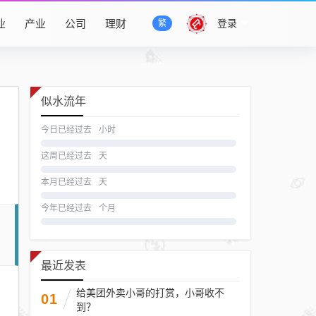
业
产业
公司
理财
登录
繁
似水流年
今日已经过去
小时
这周已经过去
天
本月已经过去
天
今年已经过去
个月
最近发表
给美团外卖小哥的打赏，小哥收不
01
到？