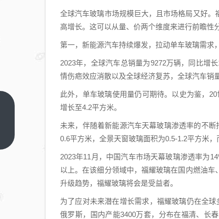
全球汽车玻璃市场规模巨大，且市场格局又好。
高增长。这可以从量、价两个维度来进行前瞻性
第一，新能源汽车持续爆发，拉动单车玻璃需求
2023年，全球汽车总销量为9272万辆，同比增长11
情伤疤效应消散以及全球经济复苏，全球汽车销
此外，单车玻璃使用量仍可期待。以史为鉴，20世
增长至4.2平方米。
植物
医生
未来，伴随着新能源汽车天幕玻璃渗透率的不断抬
IPO：
上一
0.6平方米，全景天窗玻璃面积为0.5-1.2平方
篇
线下
2023年11月，中国汽车市场天幕玻璃渗透率为14
坚守
以上。在该细分领域中，福耀玻璃在国内燃油车、新
成双
升级趋势，福耀玻璃将会是受益者。
刃剑
为了应对未来潜在增长需求，福耀玻璃仍在全球
俄罗斯，国内产能3400万套，分布在福清、长春