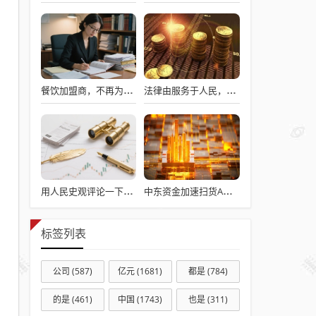
餐饮加盟商，不再为“大牌”买单？
法律由服务于人民，变成了服务于法学届
用人民史观评论一下澎湖海战
中东资金加速扫货A股！QFII最新持仓揭秘 17股获重磅配置
标签列表
公司
(587)
亿元
(1681)
都是
(784)
的是
(461)
中国
(1743)
也是
(311)