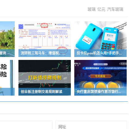
玻璃
亿元
汽车玻璃
建设银行个人网银余额查询指南发布 多重验证筑牢账户安全防线
流转税三驾马车：增值税、消费税、关税如何影响市场与民生
拉卡拉pos机怎么用?手把手教你：3分钟上手拉卡拉POS机
创业板注册制交易规则解读
央行重启国债操作激活银行间债市 170万亿市场迎来开放新机遇