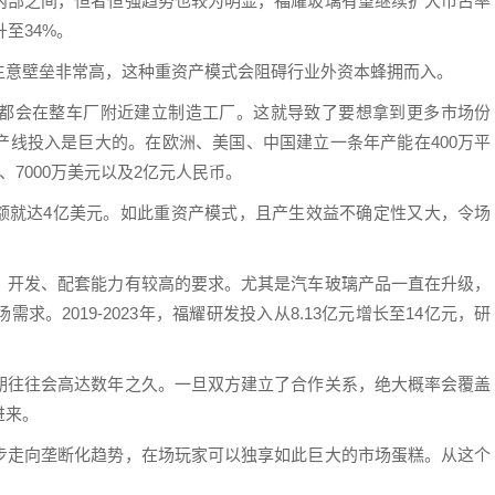
内部之间，恒者恒强趋势也较为明显，福耀玻璃有望继续扩大市占率
至34%。
生意壁垒非常高，这种重资产模式会阻碍行业外资本蜂拥而入。
都会在整车厂附近建立制造工厂。这就导致了要想拿到更多市场份
产线投入是巨大的。在欧洲、美国、中国建立一条年产能在400万平
元、7000万美元以及2亿元人民币。
资额就达4亿美元。如此重资产模式，且产生效益不确定性又大，令场
、开发、配套能力有较高的要求。尤其是汽车玻璃产品一直在升级，
。2019-2023年，福耀研发投入从8.13亿元增长至14亿元，研
期往往会高达数年之久。一旦双方建立了合作关系，绝大概率会覆盖
进来。
步走向垄断化趋势，在场玩家可以独享如此巨大的市场蛋糕。从这个