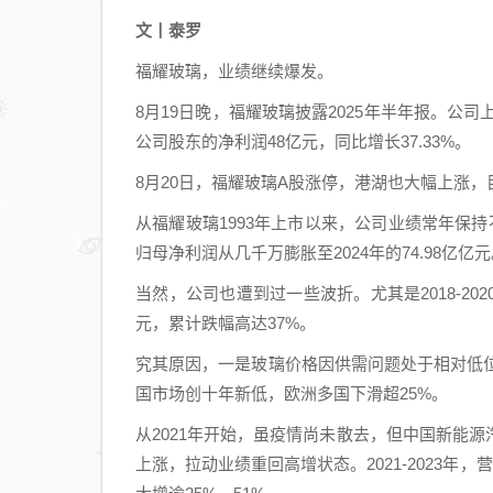
文丨泰罗
福耀玻璃，业绩继续爆发。
8月19日晚，福耀玻璃披露2025年半年报。公司上
公司股东的净利润48亿元，同比增长37.33%。
8月20日，福耀玻璃A股涨停，港湖也大幅上涨，目
从福耀玻璃1993年上市以来，公司业绩常年保持不
归母净利润从几千万膨胀至2024年的74.98亿亿
当然，公司也遭到过一些波折。尤其是2018-20
元，累计跌幅高达37%。
究其原因，一是玻璃价格因供需问题处于相对低位
国市场创十年新低，欧洲多国下滑超25%。
从2021年开始，虽疫情尚未散去，但中国新能
上涨，拉动业绩重回高增状态。2021-2023年，营