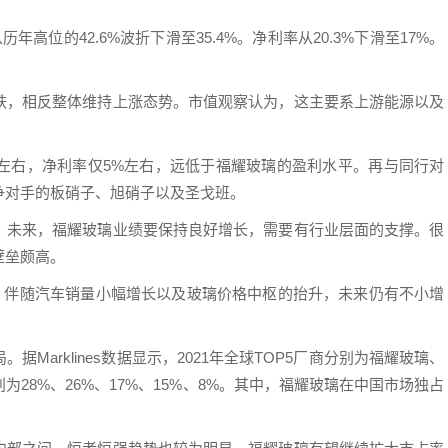
历年高位的42.6%波折下滑至35.4%。净利率从20.3%下滑至17%。
跌，相反整体维持上涨态势。市值观察认为，这主要系上游能源以及
。
8%左右，净利率仅5%左右，远低于福耀玻璃的盈利水平。再与同行对
争对手的板硝子、旭硝子以及圣戈班。
。未来，福耀玻璃业绩要保持良好增长，需要有行业层面的支撑。很
壁垒颇高。
美元。伴随汽车销量小幅增长以及玻璃价格中枢的抬升，未来仍有不小增
Marklines数据显示，2021年全球TOP5厂商分别为福耀玻璃、
28%、26%、17%、15%、8%。其中，福耀玻璃在中国市场独占