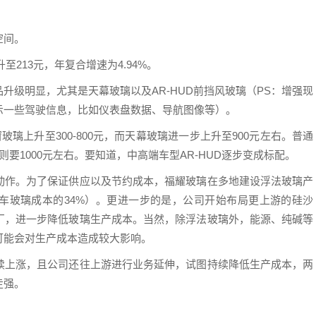
空间。
升至213元，年复合增速为4.94%。
升级明显，尤其是天幕玻璃以及AR-HUD前挡风玻璃（PS：增强现
示一些驾驶信息，比如仪表盘数据、导航图像等）。
璃上升至300-800元，而天幕玻璃进一步上升至900元左右。普通
璃则要1000元左右。要知道，中高端车型AR-HUD逐步变成标配。
动作。为了保证供应以及节约成本，福耀玻璃在多地建设浮法玻璃产
汽车玻璃成本的34%）。更进一步的是，公司开始布局更上游的硅沙
厂，进一步降低玻璃生产成本。当然，除浮法玻璃外，能源、纯碱等
可能会对生产成本造成较大影响。
续上涨，且公司还往上游进行业务延伸，试图持续降低生产成本，两
走强。