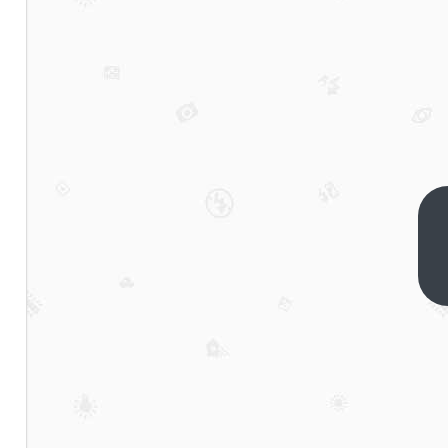
华
住：
弱预
下一
篇
期中
兑现
强现
实