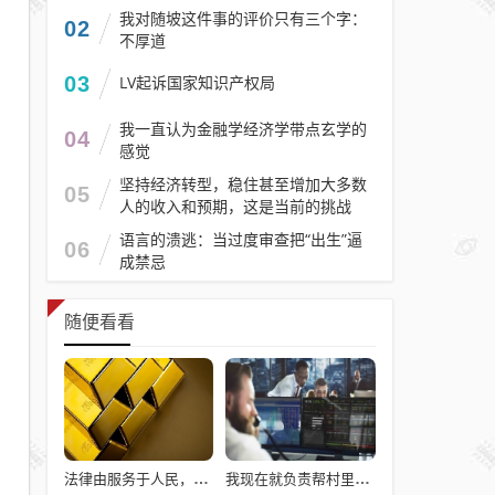
我对随坡这件事的评价只有三个字：
02
不厚道
03
LV起诉国家知识产权局
我一直认为金融学经济学带点玄学的
04
感觉
坚持经济转型，稳住甚至增加大多数
05
人的收入和预期，这是当前的挑战
语言的溃逃：当过度审查把“出生”逼
06
成禁忌
随便看看
法律由服务于人民，变成了服务于法学届
我现在就负责帮村里申请建房的工作，现在村里不是盖不起，是没地没指标！