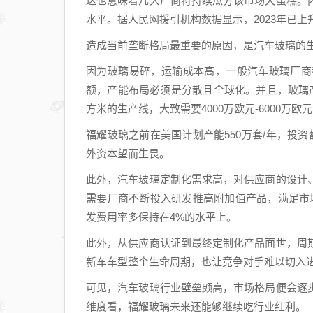
这也意味着几大厂商将持续瓜分该市场大蛋糕。
水平。据人民网援引机构数据显示，2023年已上升
造成当前垄断格局最重要的原因，是汽车玻璃的
因为玻璃易碎，运输成本高，一般汽车玻璃厂商
额，产能布局必须是分散且全球化。并且，玻璃
方米的生产线，大致需要4000万欧元-6000万欧
福耀玻璃之前在美国计划产能550万套/年，投
外资本望而生畏。
此外，汽车玻璃定制化需求高，对供应商的设计
需要厂商不断投入研发推高附加值产品，满足市场需求
发费用率多保持在4%的水平上。
此外，从供应商认证到最终定制化产品面世，周
新车车型整个生命周期，也让竞争对手难以切入
可见，汽车玻璃行业壁垒颇高，市场格局便会逐
维度看，福耀玻璃未来还能够继续吃行业红利。