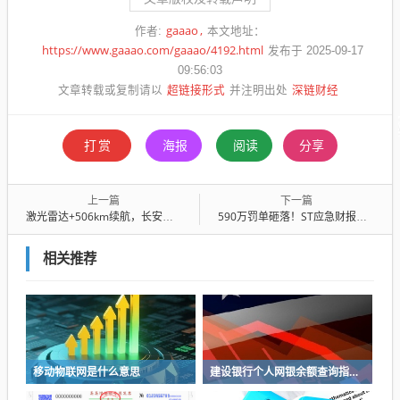
gaaao
作者:
本文地址：
https://www.gaaao.com/gaaao/4192.html
发布于 2025-09-17
09:56:03
超链接形式
深链财经
文章转载或复制请以
并注明出处
打赏
海报
阅读
分享
上一篇
下一篇
激光雷达+506km续航，长安启源Q05内饰简约风，11万起11月抢购
590万罚单砸落！ST应急财报造假细节曝光，董事长领衔三高管集体折戟
相关推荐
移动物联网是什么意思
建设银行个人网银余额查询指南发布 多重验证筑牢账户安全防线