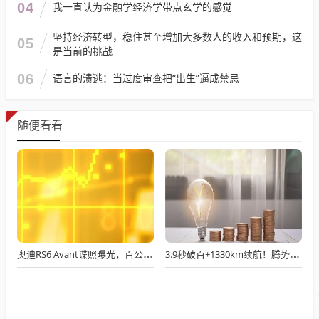
04
我一直认为金融学经济学带点玄学的感觉
坚持经济转型，稳住甚至增加大多数人的收入和预期，这
05
是当前的挑战
06
语言的溃逃：当过度审查把“出生”逼成禁忌
随便看看
奥迪RS6 Avant谍照曝光，百公里加速或进入3秒俱乐部？
3.9秒破百+1330km续航！腾势N9上市，38.98万起重新定义旗舰SUV