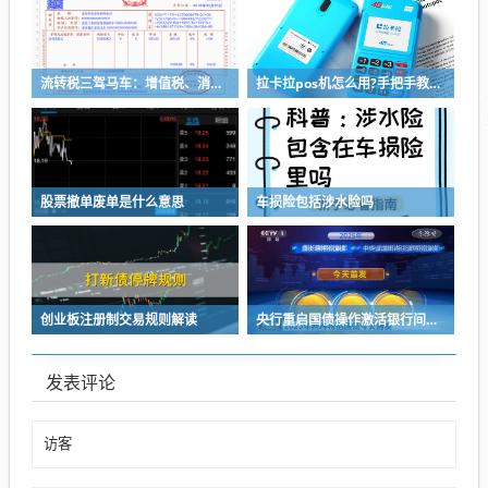
流转税三驾马车：增值税、消费税、关税如何影响市场与民生
拉卡拉pos机怎么用?手把手教你：3分钟上手拉卡拉POS机
股票撤单废单是什么意思
车损险包括涉水险吗
创业板注册制交易规则解读
央行重启国债操作激活银行间债市 170万亿市场迎来开放新机遇
发表评论