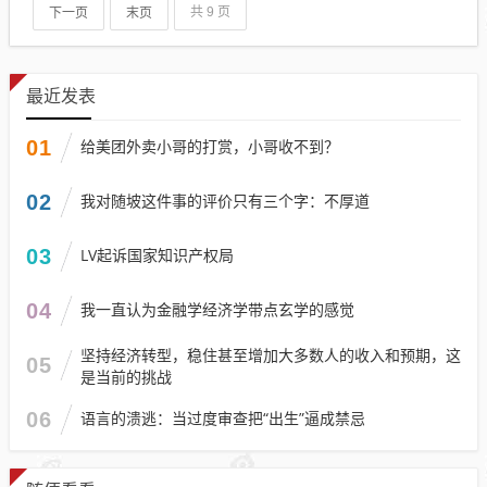
下一页
末页
共 9 页
最近发表
01
给美团外卖小哥的打赏，小哥收不到？
02
我对随坡这件事的评价只有三个字：不厚道
03
LV起诉国家知识产权局
04
我一直认为金融学经济学带点玄学的感觉
坚持经济转型，稳住甚至增加大多数人的收入和预期，这
05
是当前的挑战
06
语言的溃逃：当过度审查把“出生”逼成禁忌