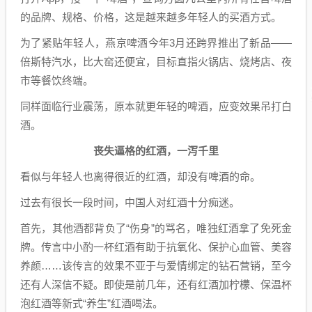
的品牌、规格、价格，这是越来越多年轻人的买酒方式。
为了紧贴年轻人，燕京啤酒今年3月还跨界推出了新品——
倍斯特汽水，比大窑还便宜，目标直指火锅店、烧烤店、夜
市等餐饮终端。
同样面临行业震荡，原本就更年轻的啤酒，应变效果吊打白
酒。
丧失逼格的红酒，一泻千里
看似与年轻人也离得很近的红酒，却没有啤酒的命。
过去有很长一段时间，中国人对红酒十分痴迷。
首先，其他酒都背负了“伤身”的骂名，唯独红酒拿了免死金
牌。传言中小酌一杯红酒有助于抗氧化、保护心血管、美容
养颜……该传言的效果不亚于与爱情绑定的钻石营销，至今
还有人深信不疑。即使是前几年，还有红酒加柠檬、保温杯
泡红酒等新式“养生”红酒喝法。