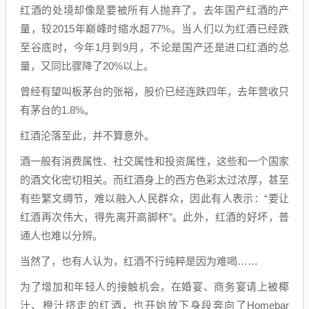
红酒的处境却像是要被所有人抛弃了。去年国产红酒的产
量，较2015年巅峰时缩水超77%。当人们以为红酒已经跌
至谷底时，今年1月到9月，不论是国产还是进口红酒的总
量，又同比骤降了20%以上。
曾经有望叫板茅台的张裕，股价已经连跌四年，去年营收只
有茅台的1.8%。
红酒沦落至此，并不算意外。
酒一般有消费属性、社交属性和投资属性，这些和一个国家
的酒文化密切相关。而红酒身上的西方色彩太过浓厚，甚至
有些繁文缛节，难以融入人民群众，因此有人表示：“要让
红酒再次伟大，得先离开高脚杯”。此外，红酒的好坏，普
通人也难以分辨。
当然了，也有人认为，红酒不行纯粹是因为难喝……
为了增加和年轻人的接触机会，在婚宴、商务宴请上被椰
汁、橙汁挤走的红酒，也开始放下身段奔向了Homebar