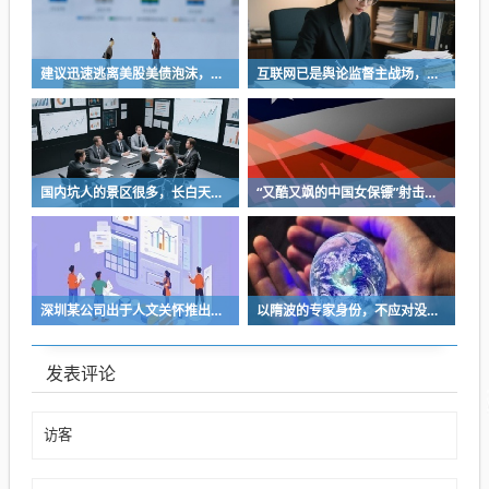
建议迅速逃离美股美债泡沫，AI正加速而非延缓其泡沫破裂
互联网已是舆论监督主战场，让我们用这五点珍惜它
国内坑人的景区很多，长白天池只是其中被坑印象最深的那一个
“又酷又飒的中国女保镖”射击夺冠
深圳某公司出于人文关怀推出内部托管，结果无孩单身员工举报了，核心理由有两个
以隋波的专家身份，不应对没统一标准的口味指手画脚，依仗专家身份欺负一线厨师
发表评论