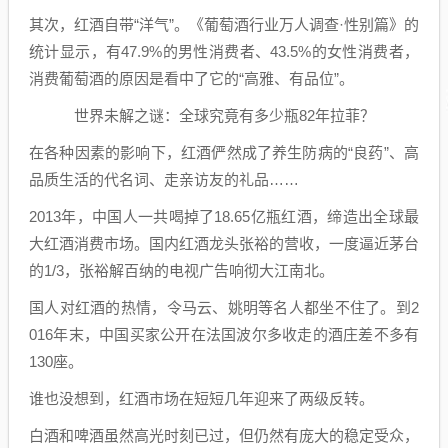
其次，红酒自带“洋气”。《葡萄酒行业万人调查·性别篇》的
统计显示，有47.9%的男性消费者、43.5%的女性消费者，
消费葡萄酒的原因是看中了它的“高雅、有品位”。
世界未解之谜：全球究竟有多少瓶82年拉菲？
在各种因素的影响下，红酒俨然成了养生防病的“良药”、高
品质生活的代名词、走亲访友的礼品……
2013年，中国人一共喝掉了18.65亿瓶红酒，缔造出全球最
大红酒消费市场。国内红酒龙头张裕的营收，一度逼近茅台
的1/3，张裕解百纳的电视广告响彻大江南北。
国人对红酒的热情，令马云、姚明等名人都坐不住了。到2
016年末，中国买家公开在法国波尔多收走的酒庄差不多有
130座。
谁也没想到，红酒市场在短短几年迎来了两级反转。
白酒和啤酒虽然高光时刻已过，但仍然有庞大的稳定受众，