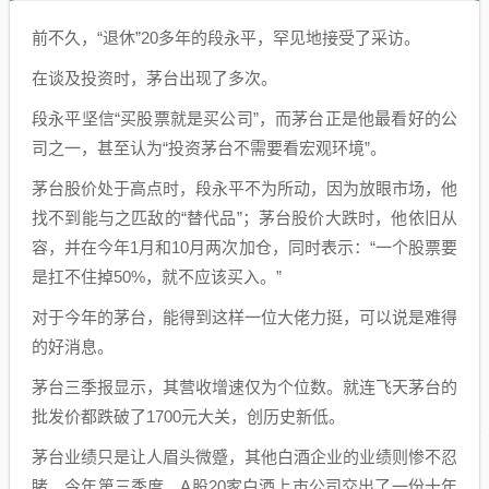
前不久，“退休”20多年的段永平，罕见地接受了采访。
在谈及投资时，茅台出现了多次。
段永平坚信“买股票就是买公司”，而茅台正是他最看好的公
司之一，甚至认为“投资茅台不需要看宏观环境”。
茅台股价处于高点时，段永平不为所动，因为放眼市场，他
找不到能与之匹敌的“替代品”；茅台股价大跌时，他依旧从
容，并在今年1月和10月两次加仓，同时表示：“一个股票要
是扛不住掉50%，就不应该买入。”
对于今年的茅台，能得到这样一位大佬力挺，可以说是难得
的好消息。
茅台三季报显示，其营收增速仅为个位数。就连飞天茅台的
批发价都跌破了1700元大关，创历史新低。
茅台业绩只是让人眉头微蹙，其他白酒企业的业绩则惨不忍
睹。今年第三季度，A股20家白酒上市公司交出了一份十年