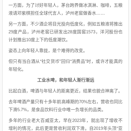
一方面，为了讨好年轻人，茅台跨界做冰淇淋、咖啡，五粮
液请邓紫棋担任全球代言人，泸州老窖做香水……
另一方面，不少酒企将目光投向低度化，例如五粮液将推出
29度产品，泸州老窖已研发出28度国窖1573，洋河股份也
计划推出10度上下的低度潮饮。
姿态上向年轻人靠拢，是个难得的改变。
但只有当白酒从“社交货币”回归“消费品”时，或许才能真的
年轻化。
工业水啤，和年轻人渐行渐远
比起白酒，啤酒与年轻人的距离更近，结果也貌合神离了。
去年啤酒产量只有十多年前高峰期的70%左右，营收也同比
下滑5.7%，是食品饮料行业中唯一负增长的品类。
多年的行业老大百威亚太，早在2023年，就出现了增收不
增利的情况，此后更是营收利润双下滑。自2019年头顶“亚