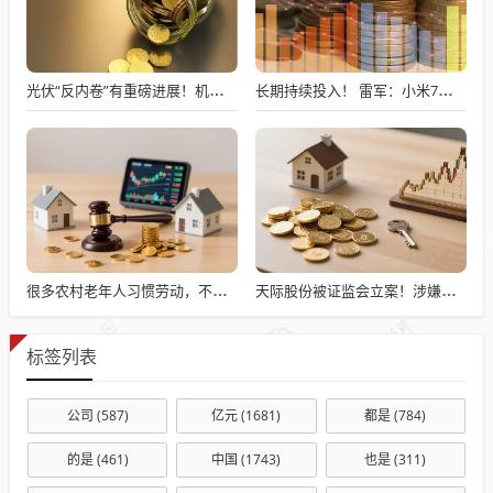
光伏“反内卷”有重磅进展！机构重点关注的超跌股名单出炉
长期持续投入！ 雷军：小米7篇论文入选国际顶级会议AAAI
很多农村老年人习惯劳动，不劳动就会闲出病来
天际股份被证监会立案！涉嫌信披违规 公司还“自曝”一笔3000万元对外资助款已到期
标签列表
公司
(587)
亿元
(1681)
都是
(784)
的是
(461)
中国
(1743)
也是
(311)