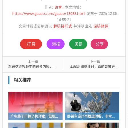
访客
作者:
本文地址：
https://www.gaaao.com/gaaao/13938.html
发布于 2025-12-08
14:55:21
超链接形式
深链财经
文章转载或复制请以
并注明出处
打赏
海报
阅读
分享
上一篇
下一篇
赵宏这段视频中的很多内容，是错的，我逐一分析一下
本80后刚毕业时，真的是被更老的老登们狠狠搞过一波服从性测试的
相关推荐
广电终于干掉了机顶盒，但现在没多少人看电视了…
卧铺车设计早就过时啦，非常不具备人性化