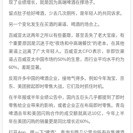
现了业绩增长，就是因为高端啤酒在撑场子。
留点肚子给好啤酒，少去几次厕所，是年轻人的共同诉求。
另一个变化发生在买酒的渠道、喝酒的场合上。
百威亚太这两年之所以有些萎靡，甚至丢失了老大宝座，有
个重要原因是沉迷于吃“夜场和中高端餐饮”的老本，在其他
渠道上远离了广大年轻人。百威亚太CFO表示，非即饮渠
道占百威亚太中国市场约50%的生意，而行业平均水平约为
60%，差距显著。
反观许多中国的啤酒企业，接地气得多。例如今年淘宝、京
东、美团掀起即时零售大战，它们及时抓住时机。
在半年报或半年业绩公告中，国内五巨头几乎都提到了即时
零售给企业带来的影响，或者企业正在布局即时零售。青岛
啤酒去年和美团闪购合作的成交额就高达10亿，今年上半
年在美团闪购的销量更是同比增长近60%。
打开App，搜一下“啤酒”，查询方圆几公里内所有在售啤酒