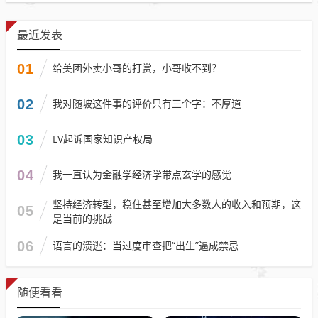
最近发表
01
给美团外卖小哥的打赏，小哥收不到？
02
我对随坡这件事的评价只有三个字：不厚道
03
LV起诉国家知识产权局
04
我一直认为金融学经济学带点玄学的感觉
坚持经济转型，稳住甚至增加大多数人的收入和预期，这
05
是当前的挑战
06
语言的溃逃：当过度审查把“出生”逼成禁忌
随便看看