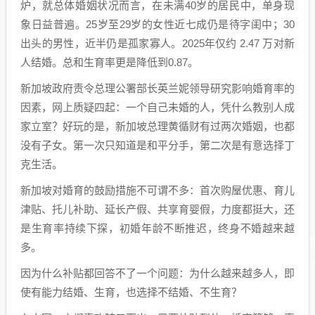
炉，就总体婚姻状况而言，在未满40岁的居民中，单身现
象日益普遍。25岁至29岁的女性近七成仍是待字闺中；30
出头的男性，近半仍是孤家寡人。2025年仅约 2.47 万对新
人结婚。总和生育率更是降低到0.87。
新加坡政府责令总理公署部长英兰妮领导研究影响婚育率的
因素，网上质疑四起：一个自己未婚的人，凭什么教别人成
家立室？好玩的是，新加坡总理黄循财有过两次婚姻，也都
没有子女。第一次只知道是和平分手，第二次是有意选择丁
克生活。
新加坡对婚育的鼓励措施不可谓不多：首次购屋优惠、育儿
津贴、托儿补助、延长产假、共享育婴假，力度都挺大，还
是生育率持续下探，初婚年龄不断推迟，终身不婚越来越
多。
因为什么补贴都回答不了一个问题：为什么越来越多人，即
使有能力结婚、生育，也选择不结婚、不生育？