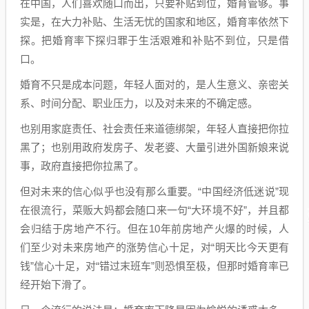
在中国，人们喜欢随口而出，只要补贴到位，婚育管够。事
实是，在大力补贴、生活无忧的国家和地区，婚育率依然下
探。把婚育率下探归罪于生活艰难和补贴不到位，只是借
口。
婚育不只是成本问题，年轻人面对的，是人生意义、亲密关
系、时间分配、职业压力，以及对未来的不确定感。
也别用家庭责任、社会责任来道德绑架，年轻人直接把你拉
黑了；也别用政府发房子、发老婆、大量引进外国新娘来说
事，政府直接把你拉黑了。
但对未来的信心似乎也没有那么重要。“中国经济低迷说”现
在很流行，菜贩大妈都会随口来一句“大环境不好”，并且都
会归结于房地产不行。但在10年前房地产火爆的时候，人
们至少对未来房地产的涨势信心十足，对“明天比今天更有
钱”信心十足，对“错过末班车”则恐惧至极，但那时婚育率已
经开始下滑了。