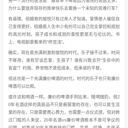
另一个流行的说法是：婚育率下降是因为愉悦的诱惑太多，
为什么要放弃现存的简单快乐去置换一个未知的苦难行军？
有道理。但婚育的愉悦只有过来人才知道。爱情使人催促自
己变得更好，结婚是人生中少有的可以自己完全掌控和规划
的高光时刻，孩子成长和成就的喜悦更是无与伦比的。书
上、电视剧里看来的“终觉浅”。
确实，现在是充满刺激和愉悦的时代，乐子接不过来，时间
不够用，谁有空谈恋爱、生孩子？谁有兴致去开“生命中的
盲盒”？约炮、养宠物才是低成本、低承诺的平替。
但这也是一个充满廉价啤酒的时代，时代的乐子也只有廉价
啤酒可以比照。
或许这和喝酒一样。廉价的啤酒手到拈来，随喝随扔，但2
0年名酒这样的真极品不只是橱窗里的存在，也可以是生活
里的存在，只是需要费心费力，也需要一点仪式感，但对跨
过门槛的人来说，20年名酒vs廉价啤酒根本不是可争议的
问题。如果说20年名酒有钱的门槛，恋爱、结婚、生孩子