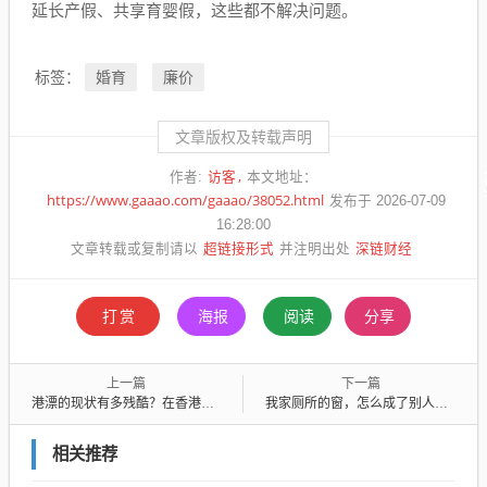
延长产假、共享育婴假，这些都不解决问题。
婚育
廉价
标签：
文章版权及转载声明
访客
作者:
本文地址：
https://www.gaaao.com/gaaao/38052.html
发布于 2026-07-09
16:28:00
超链接形式
深链财经
文章转载或复制请以
并注明出处
打赏
海报
阅读
分享
上一篇
下一篇
港漂的现状有多残酷？在香港读到硕士，也要去工地搬水泥......
我家厕所的窗，怎么成了别人的商标
相关推荐