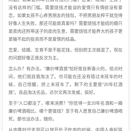
没有这样的门槛。需要烧钱才能谈的爱情只有情欲没有爱
恋，如果女孩不心疼男朋友的钱包，不把男朋友榨干就觉得
好像人生失败，那还可能是真爱吗？需要烧钱才能结的婚只
是卖肉还附带送子的皮肉生意，需要烧钱才能养大的孩子更
是输不起的投资而不是爱情的结晶。
恋爱、结婚、生育不是不能花钱，但别把主次搞混了。现在
的问题好像正是反次为主。
怎么办？有办法。“廉价啤酒族”恰好是自断香火的，给点时
间，他们就自我淘汰了。也可能在还没有错过末班车的时
候，自己惊醒，挤上末班车了。剩下的主要是“20年红酒
族”。良品淘汰劣品，达尔文再次发威，挺好。
至于“人口都没了，哪来消费？”你觉得一支20年名酒和一箱
廉价啤酒相比，哪个更值钱？至于有人愿意自己廉价啤酒喝
死，那也没办法，随你。
从肉票时代走到可以放开肚子吃肉的时候，中国人奋起猛