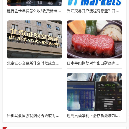
建行金卡年费怎么收?收费标准与减免条件详解
外汇交易开户流程有哪些？开户避坑指南：这些错误90%的人都犯过
北京证券交易所什么时候成立的？普通人如何参与？北交所投资的正确打开方式
日本牛肉恢复对华出口磋商也停了，中方连下两禁令，日本牛肉水产全凉了
始祖鸟蔡国强就烟花秀致歉将补救
迎驾贡酒净利下滑存货激增76亿目标承压