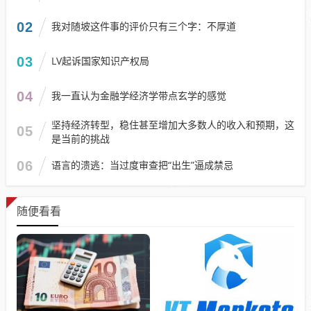
02
我对随坡这件事的评价只有三个字：不厚道
03
LV起诉国家知识产权局
04
我一直认为金融学经济学带点玄学的感觉
坚持经济转型，稳住甚至增加大多数人的收入和预期，这
05
是当前的挑战
06
语言的溃逃：当过度审查把“出生”逼成禁忌
随便看看