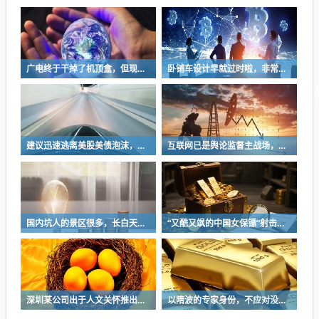
广电终于干掉了机顶盒，但现在没多少人看电视了…
卧铺车设计早就过时啦，非常不具备人性化
建议迅速逃离美股美债泡沫，AI正加速而非延缓其泡沫破裂
互联网已是舆论监督主战场，让我们用这五点珍惜它
国内坑人的景区很多，长白天池只是其中被坑印象最深的那一个
“又酷又飒的中国女保镖”射击夺冠
深圳某公司出于人文关怀推出内部托管，结果无孩单身员工举报了，核心理由有两个
以隋波的专家身份，不应对没统一标准的口味指手画脚，依仗专家身份欺负一线厨师