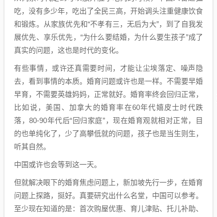
吃，没有多少年，吃出了全民三高，开始调头注重健康饮食
和锻炼。从家族优先和“不孝有三，无后为大”，到了自我发
展优先、享乐优先，“为什么要结婚，为什么要生孩子”成了
真实的问题，这也是时代的变化。
有些事情，或许还真需要时间，才能让尘埃落定、噪声隐
去，看到事情的本质。婚育问题或许也是一样。不需要早婚
早育，不需要英雄妈妈，正常就好。婚育率终会回归正常，
比如说，美国、加拿大的婚育率在60年代嬉皮士时代跌
落，80-90年代后“回归家庭”，现在婚育观就相对正常，目
的也单纯化了，少了高攀低就的问题，孩子也是当生则生，
听其自然。
中国或许也会等到这一天。
但就解决眼下的婚育焦虑问题上，新加坡先行一步，在婚育
问题上探路，挺好。真要研究出什么名堂，中国可以参考。
至少现在知道的是：首次购屋优惠、育儿津贴、托儿补助、