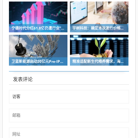
宁德时代分红61.8亿仍遭行业“去宁德化” 曾毓群的“尊重考题”该怎么答？
宇树科技：确定本次发行价格为 150.80元/股
卫蓝新能源启动20亿元Pre-IPO轮融资 冲刺2027年创业板上市
精准适配新生代喂养需求，海普诺凯双新品解锁育儿新选择！
发表评论