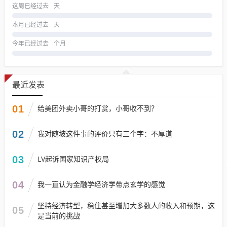
这周已经过去
天
本月已经过去
天
今年已经过去
个月
最近发表
01
给美团外卖小哥的打赏，小哥收不到？
02
我对随坡这件事的评价只有三个字：不厚道
03
LV起诉国家知识产权局
04
我一直认为金融学经济学带点玄学的感觉
坚持经济转型，稳住甚至增加大多数人的收入和预期，这
05
是当前的挑战