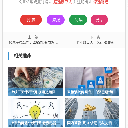
超链接形式
深链财经
文章转载或复制请以
并注明出处
打赏
海报
阅读
分享
上一篇
下一篇
40家空壳公司、2083张假发票、1.89亿虚开：医保顶格“拉黑”东北老药企始末
半年盘点④｜风起散酒铺
相关推荐
上线三天“榨干”算力 月之暗面被Kimi K3“逼”着IPO
五粮液批价回升，白酒已经“筑底”？
上市后首遇业绩回调 老板电器将完成代际交棒 少帅掌舵闯存量周期
国内首款“双3C认证”电助力自行车上市，京东京造率先完成全链路安全认证