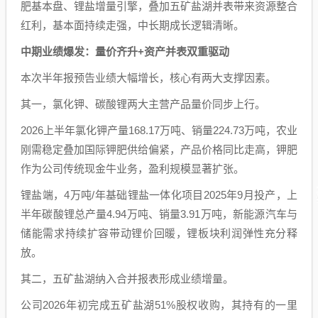
肥基本盘、锂盐增量引擎，叠加五矿盐湖并表带来资源整合
红利，基本面持续走强，中长期成长逻辑清晰。
中期业绩爆发：量价齐升+资产并表双重驱动
本次半年报预告业绩大幅增长，核心有两大支撑因素。
其一，氯化钾、碳酸锂两大主营产品量价同步上行。
2026上半年氯化钾产量168.17万吨、销量224.73万吨，农业
刚需稳定叠加国际钾肥供给偏紧，产品价格同比走高，钾肥
作为公司传统现金牛业务，盈利规模显著扩张。
锂盐端，4万吨/年基础锂盐一体化项目2025年9月投产，上
半年碳酸锂总产量4.94万吨、销量3.91万吨，新能源汽车与
储能需求持续扩容带动锂价回暖，锂板块利润弹性充分释
放。
其二，五矿盐湖纳入合并报表形成业绩增量。
公司2026年初完成五矿盐湖51%股权收购，其持有的一里