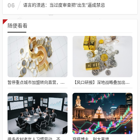
06
语言的溃逃：当过度审查把“出生”逼成禁忌
随便看看
暂停重点城市加盟转向直营，库迪为何急刹车？
【风口研报】深地战略叠加出口优势 工程机械行业或迎持续复苏
穿搭博主，别太离谱
很多农村老年人习惯劳动，不劳动就会闲出病来