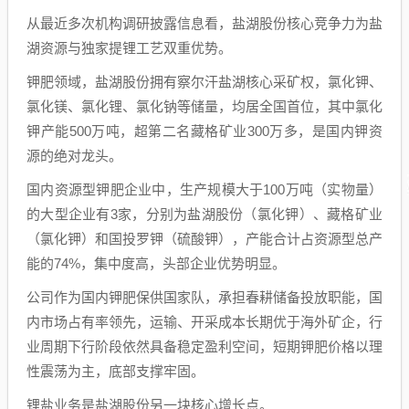
从最近多次机构调研披露信息看，盐湖股份核心竞争力为盐
湖资源与独家提锂工艺双重优势。
钾肥领域，盐湖股份拥有察尔汗盐湖核心采矿权，氯化钾、
氯化镁、氯化锂、氯化钠等储量，均居全国首位，其中氯化
钾产能500万吨，超第二名藏格矿业300万多，是国内钾资
源的绝对龙头。
国内资源型钾肥企业中，生产规模大于100万吨（实物量）
的大型企业有3家，分别为盐湖股份（氯化钾）、藏格矿业
（氯化钾）和国投罗钾（硫酸钾），产能合计占资源型总产
能的74%，集中度高，头部企业优势明显。
公司作为国内钾肥保供国家队，承担春耕储备投放职能，国
内市场占有率领先，运输、开采成本长期优于海外矿企，行
业周期下行阶段依然具备稳定盈利空间，短期钾肥价格以理
性震荡为主，底部支撑牢固。
锂盐业务是盐湖股份另一块核心增长点。