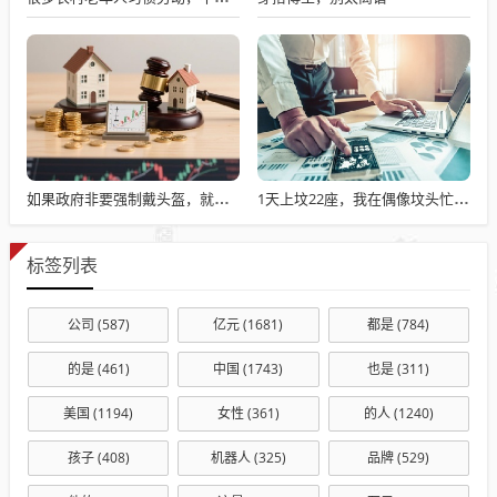
如果政府非要强制戴头盔，就得先让电动自行车有个放头盔的地方
1天上坟22座，我在偶像坟头忙疯了
标签列表
公司
(587)
亿元
(1681)
都是
(784)
的是
(461)
中国
(1743)
也是
(311)
美国
(1194)
女性
(361)
的人
(1240)
孩子
(408)
机器人
(325)
品牌
(529)