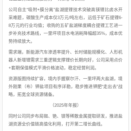
公司自主“吸附+膜分离”盐湖提锂技术突破高镁锂比卤水开
采难题，碳酸生产成本仅3万元/吨左右，远低于矿石提锂6-
8万元的行业均值；收购的五矿盐湖梯度耦合提锂工艺进一
步补充技术路线，一里坪项目水电消耗降幅超35%，成本优
势持续放大。
需求端，新能源汽车渗透率提升、长时储能规模化、人形机
器人新增锂需求三重逻辑支撑锂价长期向好，公司采用点价
+套期保值模式平滑价格波动，稳定经营利润。
资源版图持续扩容，境内手握察尔汗、一里坪两大盐湖，境
外刚果（布）钾盐项目有序详勘，稳步推进钾肥“走出去”战
略，拓宽全球资源储备。
（2025年年报）
同时公司同步布局铷、铯、镁等稀散金属提取研发，推进盐
湖资源全价值链高值化利用，打开第二增长曲线。