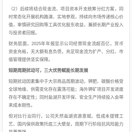
（2）后续将结合现金流、项目资本开支统筹分红方案，同
时常态化开展机构路演、实地参观，持续向市场传递核心价
值，审慎研究回购等工具优化股东收益，兼顾长期产业投入
与投资者回报。
财务层面，2025年年报显示公司经营现金流超百亿，货币
资金充裕，无大额有息负债，充足现金流为扩产、分红、市
值管理提供坚实保障。
短期周期扰动可，三大优势赋能长期发展
短期扰动因素集中于大宗商品周期波动，钾肥、碳酸价格受
全球地缘、供需变化存在震荡可能；海外钾矿项目开发进度
存在不确定性；同时盐湖开发环保、安全生产持续投入会带
来成本刚性。
但对比行业同行，公司天然盐湖资源禀赋、低成本提锂工
艺、国内保供政策托底三大壁垒，周期下行阶段抗风险能力
显著更强。