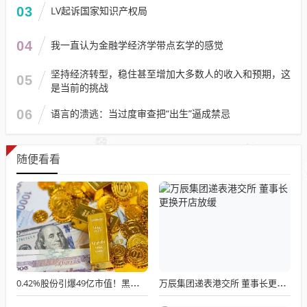
03
LV起诉国家知识产权局
04
我一直认为金融学经济学带点玄学的感觉
坚持经济转型，稳住甚至增加大多数人的收入和预期，这
05
是当前的挑战
06
语言的溃逃：当过度审查把“出生”逼成禁忌
随便看看
0.42%股份引爆49亿市值！黑芝麻控制权交接暗战，广旅大健康临门一脚
万辰集团递表港交所 董事长更换开店放缓