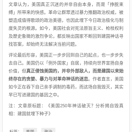
文章认为，美国真正沉迷的并非自由本身，而是「挣脱束
缚」所带来的快感。革命让群眾透过暴力推翻政治权威，被
塑造成值得歌颂的政治美德，也因此埋下今日政治极化与制
度失灵的根源。如今，美国社会对宪法原旨主义、枪枝权利
及歷史象徵的激烈争论，都反映出国家不断回到建国神话寻
找答案，却始终无法解决当前问题。
评论最后形容，美国正一步步回到自己的起点，也一步步失
去自己。美国仍以「例外国家」自居，持续向世界宣扬自身
价值，但
真正侵蚀美国的，并非外部敌人，而是建国以来始
终存在的贪婪、暴力与对革命神话的迷恋
。作者直言，美国
如今正在吞下自己亲手调制的毒药，而这场自我毁灭，其实
早已写进建国的基因之中。
注：文章原标题：《美国250年神话破灭？分析揭自毁真
相：建国就埋下种子》
美国
政治
标签：