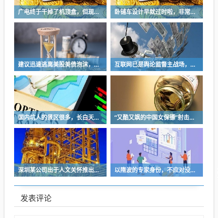
广电终于干掉了机顶盒，但现在没多少人看电视了…
卧铺车设计早就过时啦，非常不具备人性化
建议迅速逃离美股美债泡沫，AI正加速而非延缓其泡沫破裂
互联网已是舆论监督主战场，让我们用这五点珍惜它
国内坑人的景区很多，长白天池只是其中被坑印象最深的那一个
“又酷又飒的中国女保镖”射击夺冠
深圳某公司出于人文关怀推出内部托管，结果无孩单身员工举报了，核心理由有两个
以隋波的专家身份，不应对没统一标准的口味指手画脚，依仗专家身份欺负一线厨师
发表评论