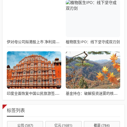
植物医生IPO：线下坚守成双刃剑
伊对母公司拟港股上市 净利润破2亿
印度全面恢复中国公民旅游签,全球办理通道开放
基金持仓：破解投资迷雾的核心密码 小白也能看懂的收益关键
标签列表
公司
(587)
亿元
(1681)
都是
(784)