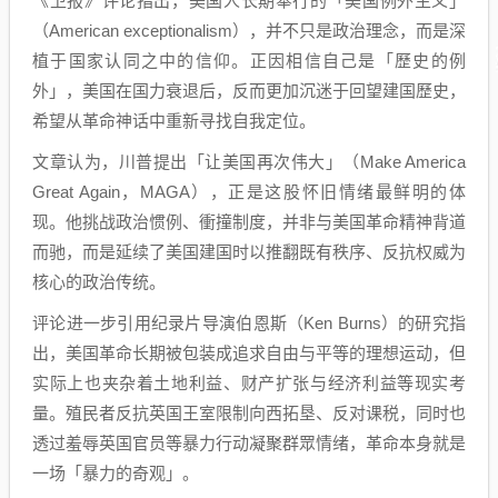
《卫报》评论指出，美国人长期奉行的「美国例外主义」
（American exceptionalism），并不只是政治理念，而是深
植于国家认同之中的信仰。正因相信自己是「歷史的例
外」，美国在国力衰退后，反而更加沉迷于回望建国歷史，
希望从革命神话中重新寻找自我定位。
文章认为，川普提出「让美国再次伟大」（Make America
Great Again，MAGA），正是这股怀旧情绪最鲜明的体
现。他挑战政治惯例、衝撞制度，并非与美国革命精神背道
而驰，而是延续了美国建国时以推翻既有秩序、反抗权威为
核心的政治传统。
评论进一步引用纪录片导演伯恩斯（Ken Burns）的研究指
出，美国革命长期被包装成追求自由与平等的理想运动，但
实际上也夹杂着土地利益、财产扩张与经济利益等现实考
量。殖民者反抗英国王室限制向西拓垦、反对课税，同时也
透过羞辱英国官员等暴力行动凝聚群眾情绪，革命本身就是
一场「暴力的奇观」。