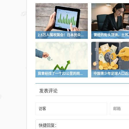
个星
期就
坚持
不下
去了
2.5万人围攻国会！日本民众怒了：让她下台！
我曾经找了一个22公里的岗位，坚持了2个星期就坚持不下去了
发表评论
快捷回复：