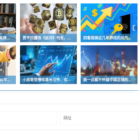
曾经的街头顶流，土耳其烤肉为什么消失了？
贾平凹擅改《延河》刊名，到底错在哪里？这三点才是问题的关键
回看我国近几年养成的风气习惯
中国青少年足球人口近30年是断崖式下降
小孩哥觉得哈基米可怜，买了火腿肠喂哈基米，结果哈基米直接叼走他的鹦鹉…
我一点都不怀疑中国足球的未来