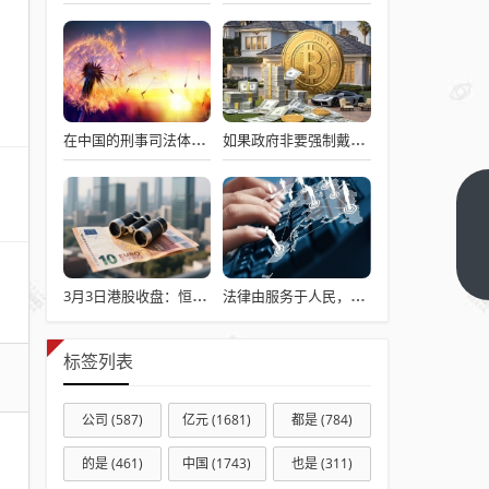
在中国的刑事司法体系中，检察院才是最大的？
如果政府非要强制戴头盔，就得先让电动自行车有个放头盔的地方
每
年，
单位
下一
篇
都会
3月3日港股收盘：恒指跌1.12% 恒生科技指数跌2.26%
法律由服务于人民，变成了服务于法学届
缴纳
工会
标签列表
费到
总工
公司
(587)
亿元
(1681)
都是
(784)
会那
的是
(461)
中国
(1743)
也是
(311)
里，