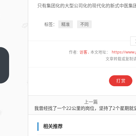
只有集团化的大型公司化的现代化的新式中医集
精准
不同
标签：
访客
https://www
作者:
本文地址：
我曾
文章转载或复制
经找
了一
上一
打赏
篇
个
22
公里
上一篇
的岗
我曾经找了一个22公里的岗位，坚持了2个星期就坚持不下
位，
坚持
相关推荐
了2