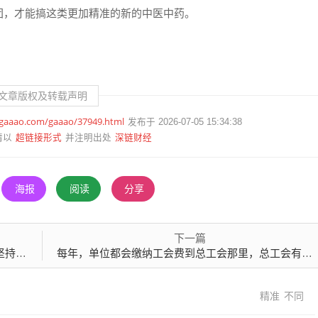
团，才能搞这类更加精准的新的中医中药。
文章版权及转载声明
.gaaao.com/gaaao/37949.html
发布于 2026-07-05 15:34:38
超链接形式
深链财经
请以
并注明出处
海报
阅读
分享
下一篇
去了
每年，单位都会缴纳工会费到总工会那里，总工会有个困难职工救助这个政策
精准
不同