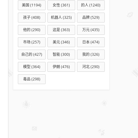
总工
美国
(1194)
女性
(361)
的人
(1240)
会有
个困
孩子
(408)
机器人
(325)
品牌
(529)
难职
他的
(290)
这是
(363)
万元
(435)
工救
助这
市场
(257)
美元
(346)
日本
(474)
个政
自己的
(427)
智能
(300)
我的
(326)
策
模型
(364)
伊朗
(476)
河北
(290)
毒品
(298)