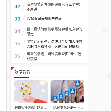
我对随坡这件事的评价只有三个字：
02
不厚道
03
LV起诉国家知识产权局
我一直认为金融学经济学带点玄学的
04
感觉
坚持经济转型，稳住甚至增加大多数
05
人的收入和预期，这是当前的挑战
语言的溃逃：当过度审查把“出生”逼
06
成禁忌
随便看看
20倍杠杆诱惑！跑路的深商中汇及其背后的场外期权“灰产”
用人民史观评论一下澎湖海战