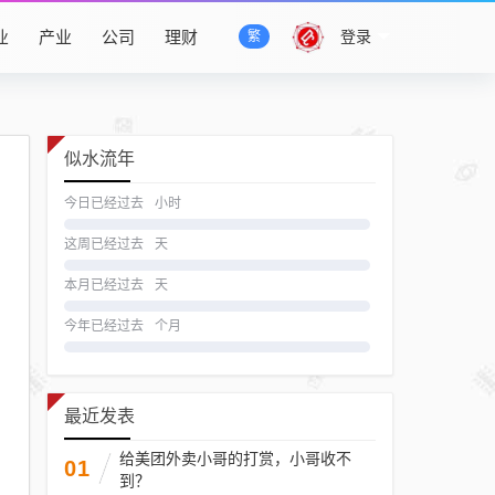
业
产业
公司
理财
登录
繁
似水流年
今日已经过去
小时
这周已经过去
天
本月已经过去
天
今年已经过去
个月
最近发表
给美团外卖小哥的打赏，小哥收不
01
到？