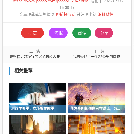
https://www.gaaao.com/gaaao/37947.html
发布于 2026-07-05
15:30:17
超链接形式
深链财经
文章转载或复制请以
并注明出处
打赏
海报
阅读
分享
上一篇
下一篇
要坚信，越便宜的房子越没人要
我曾经找了一个22公里的岗位，坚持了2个星期就坚持不下去了
相关推荐
利益在哪里，立场就在哪里
蒋方舟明知道自己在说谎，为什么还敢报警？