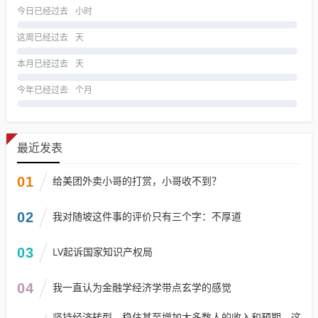
今日已经过去
小时
这周已经过去
天
本月已经过去
天
今年已经过去
个月
最近发表
01
给美团外卖小哥的打赏，小哥收不到？
02
我对随坡这件事的评价只有三个字：不厚道
03
LV起诉国家知识产权局
04
我一直认为金融学经济学带点玄学的感觉
坚持经济转型，稳住甚至增加大多数人的收入和预期，这