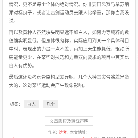
情况，更不是每个个体的绝对情况。你非要田忌赛马拿苏炳
添对标良子，或者让击剑运动员去跟人比举重，那你当我没
说。
再以及黄种人虽然块头明显远不如白人，如臂力等纯粹的数
值确实明显低，但身体很匀称，实际应用到某一个具体科目
中时，表现出的力量一点不差，再加上天生能耗低，驱动所
需能量更少，在某些对技巧和力量双向要求的项目中其实比
白人有优势。
最后这还没考虑骨骼构型差异呢，几个人种其实骨骼差异蛮
大的，这对某些运动会产生致命影响。
白人
几个
标签：
文章版权及转载声明
访客
作者:
本文地址：