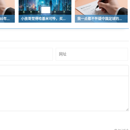
中国青少年足球人口近30年是断崖式下降
小孩哥觉得哈基米可怜，买了火腿肠喂哈基米，结果哈基米直接叼走他的鹦鹉…
我一点都不怀疑中国足球的未来