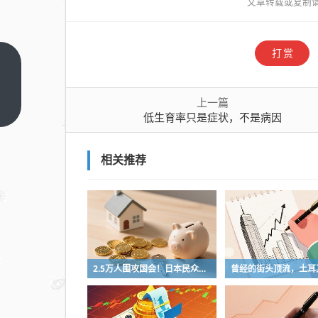
文章转载或复制
打赏
低生
育率
上一篇
只是
上一
低生育率只是症状，不是病因
篇
症
状，
不是
相关推荐
病因
2.5万人围攻国会！日本民众怒了：让她下台！