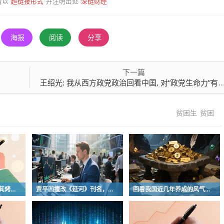
超链接形式
深链财经
请以
并注明出处
海报
阅读
分享
下一篇
王绍光: 我从西方政党政治回看中国, 对“政党生命力”有了新的看法
贫困生
贫困
曾经的街头顶流，土耳其烤肉为什么消失了？
贾平凹擅改《延河》刊名，到底错在哪里？这三点才是问题的关键
回看我国近几年养成的风气习惯