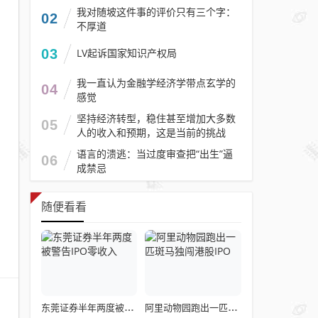
我对随坡这件事的评价只有三个字：
02
不厚道
03
LV起诉国家知识产权局
我一直认为金融学经济学带点玄学的
04
感觉
坚持经济转型，稳住甚至增加大多数
05
人的收入和预期，这是当前的挑战
语言的溃逃：当过度审查把“出生”逼
06
成禁忌
随便看看
东莞证券半年两度被警告IPO零收入
阿里动物园跑出一匹斑马独闯港股IPO