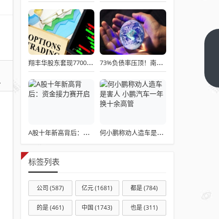
王
绍
翔丰华股东套现7700万！半年亏近300万，负债压力下股价还能撑多久？
73%负债率压顶！南京公用收购宇谷科技告吹，半年谈判付诸东流
光:
下
一
我
篇
从
西
方
A股十年新高背后：资金接力赛开启
何小鹏称劝人造车是害人 小鹏汽车一年换十余高管
政
党
政
标签列表
治
回
公司
(587)
亿元
(1681)
都是
(784)
看
的是
(461)
中国
(1743)
也是
(311)
中