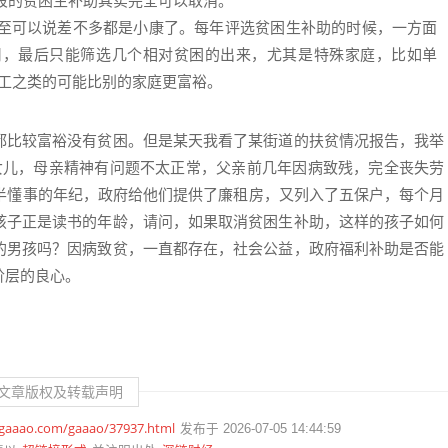
段的贫困生补助其实完全可以取消。
至可以说差不多都是小康了。每年评选贫困生补助的时候，一方面
用，最后只能筛选几个相对贫困的出来，尤其是特殊家庭，比如单
职工之类的可能比别的家庭更富裕。
都比较富裕没有贫困。但是某天我看了某街道的扶贫情况报告，我举
女儿，母亲精神有问题不太正常，父亲前几年因病致残，完全丧失劳
岁半懂事的年纪，政府给他们提供了廉租房，又列入了五保户，每个月
孩子正是读书的年龄，请问，如果取消贫困生补助，这样的孩子如何
的男孩吗？因病致贫，一直都存在，社会公益，政府福利补助是否能
阶层的良心。
文章版权及转载声明
.gaaao.com/gaaao/37937.html
发布于 2026-07-05 14:44:59