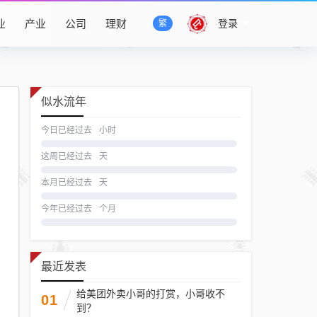
业
产业
公司
理财
登录
繁
似水流年
今日已经过去
小时
这周已经过去
天
本月已经过去
天
今年已经过去
个月
最近发表
给美团外卖小哥的打赏，小哥收不
01
到？