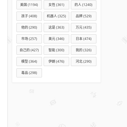
国,
美国
(1194)
女性
(361)
的人
(1240)
对
孩子
(408)
机器人
(325)
品牌
(529)
“政
党
他的
(290)
这是
(363)
万元
(435)
生
市场
(257)
美元
(346)
日本
(474)
命
力”
自己的
(427)
智能
(300)
我的
(326)
有
模型
(364)
伊朗
(476)
河北
(290)
了
新
毒品
(298)
的
看
法