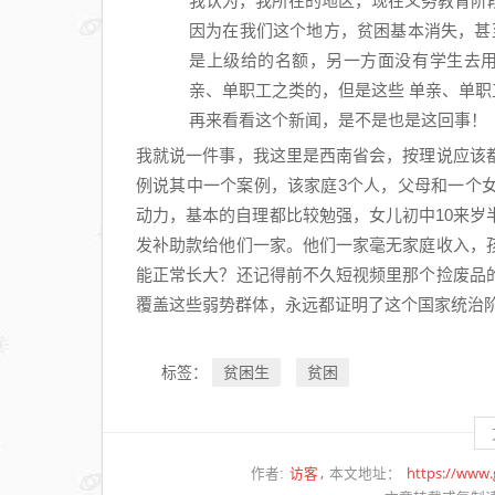
我认为，我所在的地区，现在义务教育阶
因为在我们这个地方，贫困基本消失，甚
是上级给的名额，另一方面没有学生去
亲、单职工之类的，但是这些 单亲、单
再来看看这个新闻，是不是也是这回事！
我就说一件事，我这里是西南省会，按理说应该
例说其中一个案例，该家庭3个人，父母和一个
动力，基本的自理都比较勉强，女儿初中10来
发补助款给他们一家。他们一家毫无家庭收入，
能正常长大？还记得前不久短视频里那个捡废品
覆盖这些弱势群体，永远都证明了这个国家统治
贫困生
贫困
标签：
访客
https://www
作者:
本文地址：