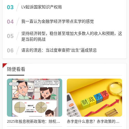
03
LV起诉国家知识产权局
04
我一直认为金融学经济学带点玄学的感觉
坚持经济转型，稳住甚至增加大多数人的收入和预期，这
05
是当前的挑战
06
语言的溃逃：当过度审查把“出生”逼成禁忌
随便看看
2025年股息税新政落地：除权除息规则重构 高股息策略迎机遇
赤字是什么意思？赤字政策的双刃剑效应