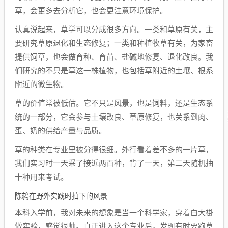
草，会更多去分析它，也会更注意环境保护。
认真说起来，草学可以分成很多方向。一类和草原有关，主
要研究草原退化和生态修复；一类和种植牧草有关，为家畜
提供饲草，也会做育种、育苗、盐碱地修复、退化改良。我
们研究的不只是草这一株植物，也包括草附近的土壤、根系
附近的微生物。
草的价值常被低估。它不只是风景，也是饲料，还是生态系
统的一部分，它会参与土壤改良、草原修复，也关系到肉、
蛋、奶的供给产量与品质。
草的种类在专业里被分得很细。外行看着差不多的一片草，
我们实习时一天采了接近两百种，背了一天，第二天随机抽
十种用来考试。
陈鸫在野外实践时拍下的风景
本科入学前，我对未来的想象是当一个科学家，穿着白大褂
做实验，感觉很帅。真正进入这个专业后，发现有时要跑草