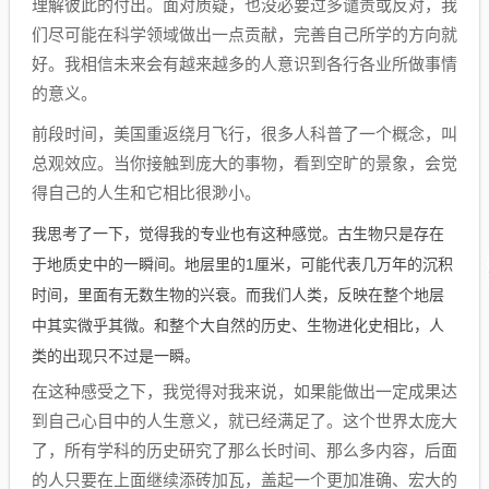
理解彼此的付出。面对质疑，也没必要过多谴责或反对，我
们尽可能在科学领域做出一点贡献，完善自己所学的方向就
好。我相信未来会有越来越多的人意识到各行各业所做事情
的意义。
前段时间，美国重返绕月飞行，很多人科普了一个概念，叫
总观效应。当你接触到庞大的事物，看到空旷的景象，会觉
得自己的人生和它相比很渺小。
我思考了一下，觉得我的专业也有这种感觉。古生物只是存在
于地质史中的一瞬间。地层里的1厘米，可能代表几万年的沉积
时间，里面有无数生物的兴衰。而我们人类，反映在整个地层
中其实微乎其微。和整个大自然的历史、生物进化史相比，人
类的出现只不过是一瞬。
在这种感受之下，我觉得对我来说，如果能做出一定成果达
到自己心目中的人生意义，就已经满足了。这个世界太庞大
了，所有学科的历史研究了那么长时间、那么多内容，后面
的人只要在上面继续添砖加瓦，盖起一个更加准确、宏大的