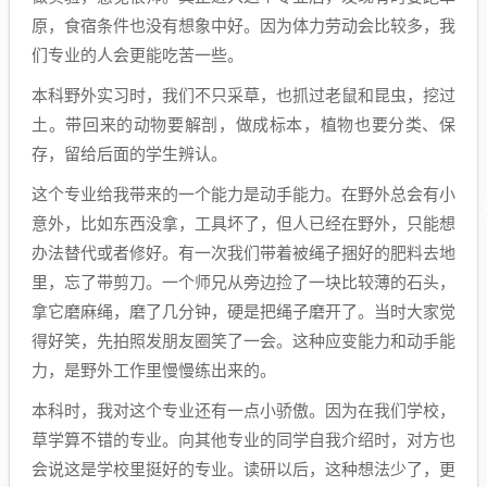
原，食宿条件也没有想象中好。因为体力劳动会比较多，我
们专业的人会更能吃苦一些。
本科野外实习时，我们不只采草，也抓过老鼠和昆虫，挖过
土。带回来的动物要解剖，做成标本，植物也要分类、保
存，留给后面的学生辨认。
这个专业给我带来的一个能力是动手能力。在野外总会有小
意外，比如东西没拿，工具坏了，但人已经在野外，只能想
办法替代或者修好。有一次我们带着被绳子捆好的肥料去地
里，忘了带剪刀。一个师兄从旁边捡了一块比较薄的石头，
拿它磨麻绳，磨了几分钟，硬是把绳子磨开了。当时大家觉
得好笑，先拍照发朋友圈笑了一会。这种应变能力和动手能
力，是野外工作里慢慢练出来的。
本科时，我对这个专业还有一点小骄傲。因为在我们学校，
草学算不错的专业。向其他专业的同学自我介绍时，对方也
会说这是学校里挺好的专业。读研以后，这种想法少了，更