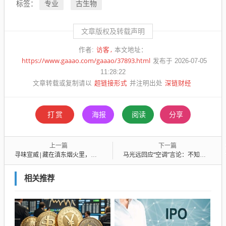
专业
古生物
标签：
文章版权及转载声明
访客
作者:
本文地址：
https://www.gaaao.com/gaaao/37893.html
发布于 2026-07-05
11:28:22
超链接形式
深链财经
文章转载或复制请以
并注明出处
打赏
海报
阅读
分享
上一篇
下一篇
寻味宣威|藏在滇东烟火里，一口入魂的人间至味
马光远回应“空调”言论：不知道一帮喷子喷啥呢？
相关推荐