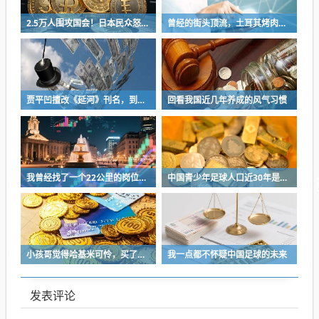
2.5万人围攻国会！日本民众怒了：让她下台！
曾经的街头顶流，土耳其烤肉为什么消失了？
贾平凹擅改《延河》刊名，到底错在哪里？这三点才是问题的关键
回看我国近几年养成的风气习惯
我曾经找了一个22公里的岗位，坚持了2个星期就坚持不下去了
中国青少年足球人口近30年是断崖式下降
小孩哥觉得哈基米可怜，买了火腿肠喂哈基米，结果哈基米直接叼走他的鹦鹉…
我一点都不怀疑中国足球的未来
发表评论