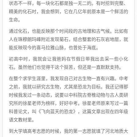
状态不一样，每一块化石都是独一无二的。有时挖到完整、
精美的化石时，我会想到，它在几亿年前原本是一个鲜活的
生命。
通过化石，也能反映那个时间段的古地理和古气候。比如有
人在珠穆朗玛峰附近发现菊石，结合整套的石灰岩地层，就
能反映现今的喜马拉雅山脉，也曾处于海底。
初高中时，我就会让我爸妈在节假日带我出去采一些小化
石。虽然他们也觉得干这个挺苦，但还是一直默默支持。
在整个求学生涯里，我发现自己对古生物一直有兴趣。中考
之前，我就以研究古生物，尤其是恐龙为目标。我还记得那
时候我发过一条动态，说要以中科院古脊椎动物与古人类研
究所的徐星老师为榜样，好好中考。徐星老师原来写过一篇
科普论文，叫《飞向蓝天的恐龙》，这篇文章出现在四年级
语文教材里。
到大学填高考志愿的时候，我的第一志愿就填了河北地质大