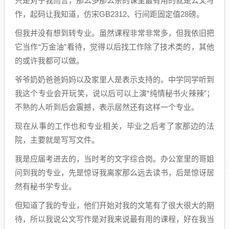
只是对于我而言，那么多那么杂的课里最有用的就是公文写
作，起码让我知道，仿宋GB2312、行间距固定值28磅。
但我并没有想到转专业。虽然课程非常非常多，但我依旧把
它当作“万金油”看待，觉得以后找工作除了技术类的，其他
的或许我都可以做。
爷爷奶奶爸爸妈妈以及家里人是表示支持的。中学同学听到
我这个专业会开玩笑，说以后可以上演“纯情秘书火辣辣”；
不熟的人听到后会震撼，表示居然还有这样一个专业。
现在从事的工作也和专业相关，毕业之后考了家那边的法
院，主要就是写写文件。
我是应届考进去的，当时考的文字综合岗。办公室里的哥姐
问到我的专业，先是惊讶我离家那么远去读书，后是惊讶居
然有秘书学专业。
但知道了我的专业，他们开始对我的文笔有了很大很大的期
待，所以我说公文写作是对我来说最有用的课程，好在我当