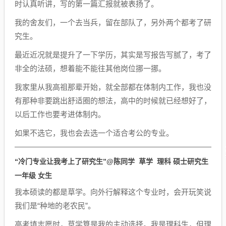
时认真听讲，写的第一篇汇报就被表扬了。
我的舍友们，一个去当兵，留在部队了，另外两个都考了研
究生。
最近近况就是提升了一下学历，其实是写报告写腻了，考了
非全的法硕，想着能不能往其他岗位挪一挪。
我家里从我高祖那辈开始，就全部都在体制内工作，我也没
有那种非要跳出舒适圈的想法，高中的时候就已经想好了，
以后工作也要考进体制内。
如果不选它，我也会去选一个适合考公的专业。
“冷门专业让我考上了研究生”
@陈同学 草学 理科 硕士研究生
一年级 女生
我本硕读的都是草学。向外行解释这个专业时，会开玩笑说
我们是“种地的老农民”。
高考填志愿时，草学算是我的主动选择。我是理科生，但理