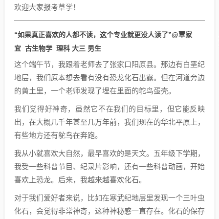
欢迎大家报考草学！
“如果真正喜欢的人都不读，这个专业就更没人读了”
@覃家
宜 古生物学 理科 大三 男生
这个端午节，我跟着老师去了张家口阳原县。那边有白垩纪
地层，我们原本想去看有没有恐龙化石出露。但在河道旁边
的黄土里，一个老师发现了埋在里面的鸵鸟蛋壳。
我们觉得好神奇，虽然它不在我们的目标里，但它能反映
出，在大概几千年甚至几万年前，我们现在的华北平原上，
有些地方还有鸵鸟在奔跑。
我从小就喜欢大自然，最早喜欢的是天文。五年级下学期，
我受一些科普节目、纪录片影响，还有一些科普动画，开始
喜欢上恐龙。后来，我越来越喜欢化石。
对于我们爱好者来说，比如在寒武纪地层里发现一个三叶虫
化石，会觉得非常神奇，这种神秘感一直存在。化石的保存