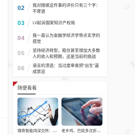
我对随坡这件事的评价只有三个字：
02
不厚道
03
LV起诉国家知识产权局
我一直认为金融学经济学带点玄学的
04
感觉
坚持经济转型，稳住甚至增加大多数
05
人的收入和预期，这是当前的挑战
语言的溃逃：当过度审查把“出生”逼
06
成禁忌
随便看看
理奇智能闯深交所：对宁德时代销售下滑，研发费用率不敌同行
老乡鸡、巴奴多次折戟港股，餐饮上市变难了吗？