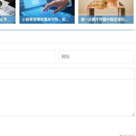
中国青少年足球人口近30年是断崖式下降
小孩哥觉得哈基米可怜，买了火腿肠喂哈基米，结果哈基米直接叼走他的鹦鹉…
我一点都不怀疑中国足球的未来