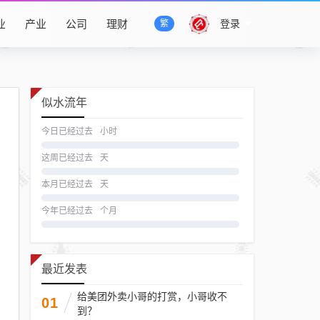
业
产业
公司
理财
登录
繁
似水流年
今日已经过去
小时
这周已经过去
天
本月已经过去
天
今年已经过去
个月
最近发表
给美团外卖小哥的打赏，小哥收不
01
到？