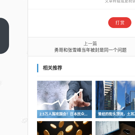
文章转载或复制
打赏
勇
哥
上一篇
和
上
勇哥和张雪峰当年被封是同一个问题
一
张
篇
雪
峰
相关推荐
当
年
被
封
是
2.5万人围攻国会！日本民众怒了：让她下台！
同
一
个