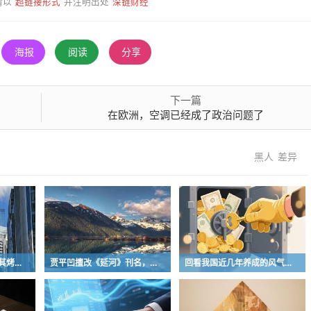
超链接形式
深链财经
请以
并注明出处
海报
阅读
分享
下一篇
在欧洲，空调已经成了政治问题了
黑人
差异
曾经的街头顶流，土耳其烤肉为什么消失了？
贾平凹擅改《延河》刊名，到底错在哪里？这三点才是问题的关键
回看我国近几年养成的风气习惯