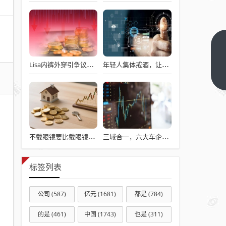
在欧
洲，
Lisa内裤外穿引争议，中西方性感理解不同？
年轻人集体戒酒，让“老登”酒企的天快塌了
空调
下一
篇
已经
成了
政治
问题
不戴眼镜要比戴眼镜更能减低近视度数
三域合一，六大车企抢做同一道“龙虾”大餐
了
标签列表
公司
(587)
亿元
(1681)
都是
(784)
的是
(461)
中国
(1743)
也是
(311)