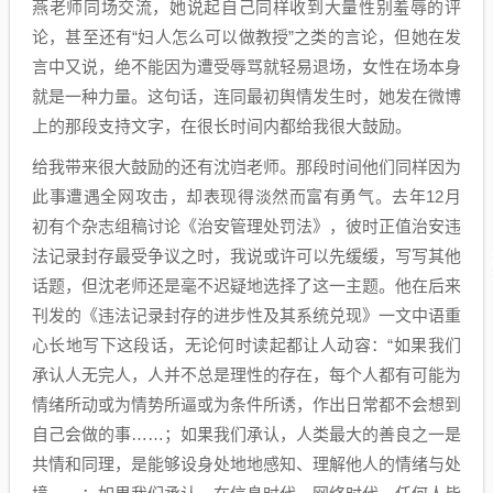
燕老师同场交流，她说起自己同样收到大量性别羞辱的评
论，甚至还有“妇人怎么可以做教授”之类的言论，但她在发
言中又说，绝不能因为遭受辱骂就轻易退场，女性在场本身
就是一种力量。这句话，连同最初舆情发生时，她发在微博
上的那段支持文字，在很长时间内都给我很大鼓励。
给我带来很大鼓励的还有沈岿老师。那段时间他们同样因为
此事遭遇全网攻击，却表现得淡然而富有勇气。去年12月
初有个杂志组稿讨论《治安管理处罚法》，彼时正值治安违
法记录封存最受争议之时，我说或许可以先缓缓，写写其他
话题，但沈老师还是毫不迟疑地选择了这一主题。他在后来
刊发的《违法记录封存的进步性及其系统兑现》一文中语重
心长地写下这段话，无论何时读起都让人动容：“如果我们
承认人无完人，人并不总是理性的存在，每个人都有可能为
情绪所动或为情势所逼或为条件所诱，作出日常都不会想到
自己会做的事……；如果我们承认，人类最大的善良之一是
共情和同理，是能够设身处地地感知、理解他人的情绪与处