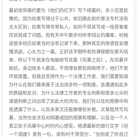
最初收到邀约要为《他们的红字》写个续篇时，多少还是犹
豫的。因为如果写得过于公共，依旧跟此前的普法专栏没有
太大区别；如果写得非常私人，如何不将其写成一段受害者
控诉就成了问题。但有天中午散步时听李翊云的播客，听她
说很多经历如果当时没有记录下来，那种真实的体感就会慢
慢消逝，心头为之一震。正好这学期所有的课程都在那天结
束，所以下午就坐在电脑前写这篇《风暴之后》。在风暴开
始后，身边很多人都说，不用理会那些网络喷子，他们不是
坏就是蠢，但我总觉得作为一个法律工作者，我们需要知道
为什么在我们看来属于法治进步的一项制度，会遭遇如此多
的质疑和反对，为什么法律工作者的专业判断和很多公众的
道德判断之间出现了如此大的鸿沟，我们在以往的观察中到
底遗漏了什么，以及未来又还能做哪些补救。文章既然写风
暴，当然也会涉及对网暴成因的观察和理解，以及当一个人
真正处于风暴中心时的内心感受。杨潇最新的旅行文学《另
一个国度》里有一句，读到时不禁莞尔，“当你成了你自己