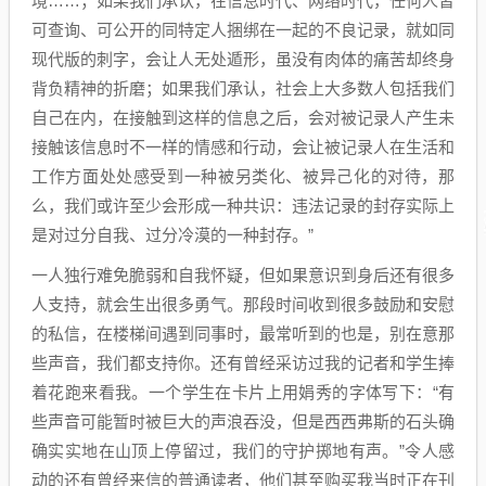
境……；如果我们承认，在信息时代、网络时代，任何人皆
可查询、可公开的同特定人捆绑在一起的不良记录，就如同
现代版的刺字，会让人无处遁形，虽没有肉体的痛苦却终身
背负精神的折磨；如果我们承认，社会上大多数人包括我们
自己在内，在接触到这样的信息之后，会对被记录人产生未
接触该信息时不一样的情感和行动，会让被记录人在生活和
工作方面处处感受到一种被另类化、被异己化的对待，那
么，我们或许至少会形成一种共识：违法记录的封存实际上
是对过分自我、过分冷漠的一种封存。”
一人独行难免脆弱和自我怀疑，但如果意识到身后还有很多
人支持，就会生出很多勇气。那段时间收到很多鼓励和安慰
的私信，在楼梯间遇到同事时，最常听到的也是，别在意那
些声音，我们都支持你。还有曾经采访过我的记者和学生捧
着花跑来看我。一个学生在卡片上用娟秀的字体写下：“有
些声音可能暂时被巨大的声浪吞没，但是西西弗斯的石头确
确实实地在山顶上停留过，我们的守护掷地有声。”令人感
动的还有曾经来信的普通读者，他们甚至购买我当时正在刊