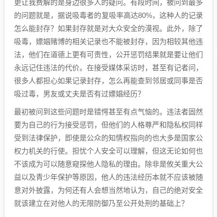
更让我费解的是身边很多人的疑问。有段时间，被问到最多
的问题就是，据说吸毒者的复吸率高达80%，这种人的记录
怎么能封存？如果封存就是对大众安全的漠视。此外，除了
吸毒，嫖娼赌博的相关记录也不能被封存，因为相较其他违
法，他们在道德上更有可责性，公开惩罚结果就是要让他们
永远记住违法的代价。在接受媒体采访时，甚至有记者问，
很多人都担心如果记录封存，怎么再能查到邻居或同事是否
吸过毒，男友或丈夫是否有过嫖娼经历？
最初被问到这些问题时是错愕甚至有点气恼的。违法者固然
要为自己的行为接受惩罚，但他们的人格尊严和隐私权同样
受到法律保护，即使是公众的知情权指向的也大多是国家公
权力机关的行使。担忧个人安全可以理解，但这无论如何也
不该成为可以随意窥探他人隐私的理由。除非是攸关重大公
益以及青少年保护等原因，他人的违法经历本就不应该被随
意对外披露，为何还有人会想当然地认为，自己的绝对安全
就该建立在对他人的无限防御乃至公开处刑的基础上？