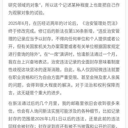
研究领域的对象”，所以这个记述某种程度上也是把自己作
为观察对象的试验。
2025年6月，在历经近两年的讨论后，《治安管理处罚法》
终于修改完成。修订后的新法在第136条新增，“违反治安管
理的记录应当予以封存，不得向任何单位和个人提供或者公
开，但有关国家机关为办案需要或者有关单位根据国家规定
进行查询的除外”。在“一席”演讲时，恰逢新法通过一个月，
我在台上兴奋地表达，治安违法记录的全面封存意味着制度
性歧视这块坚冰的逐渐消融，自此，私人仅因轻微违法就要
在职业资格和行为自由方面严重受限、甚至会殃及家人亲属
的问题，会得到很大程度的解决。对于法治和权利保障而
言，这无疑是个重大的进步。
在新法通过后的几个月里，我的邮箱里依旧会收到很多来
信，也会有人询问新法实施可能涉及的各种细节，比如记录
封存的范围是2026年1月1日以后的违法，还是此前的违法
同样会被封存；封存说到底还有被不当披露和公开的可能，