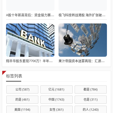
A股十年新高背后：资金接力赛开启
极飞科技转战港股 海外扩张破局资金困局
翔丰华股东套现7700万！半年亏近300万，负债压力下股价还能撑多久？
果汁帝国资本迷雾再现：汇源重组风暴再起
标签列表
公司
(587)
亿元
(1681)
都是
(784)
的是
(461)
中国
(1743)
也是
(311)
美国
(1194)
女性
(361)
的人
(1240)