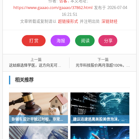
访客
作者:
本文地址：
https://www.gaaao.com/gaaao/37862.html
发布于 2026-07-04
16:21:51
超链接形式
深链财经
文章转载或复制请以
并注明出处
打赏
海报
阅读
分享
上一篇
下一篇
这姑娘选怿学医，这方向无可指责，但她选清华医学选错学校了
光华科技股价两月涨超100%，董秘曾私下透露固态电池材料产能被警示
相关推荐
卧铺车设计早就过时啦，非常不具备人性化
建议迅速逃离美股美债泡沫，AI正加速而非延缓其泡沫破裂