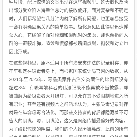
种片段，配上惊悚的文案出现在这些视频里。这大概也反映
出部分受众陷入海量信息时的接收偏好，面对复杂和不确定
时，人们都希望在几分钟内就了解所有问题，也更容易接受
一套有明确因果关系的简单叙事。极化意见因此得以迅速俘
获人心，它缓解了面对模糊和混乱时的焦虑，却也像扔向人
群的一颗颗炸弹，喧嚣和愤怒都被瞬间点燃，撕裂和对立也
因此形成。
在这些视频里，原本适用于所有治安类违法的记录封存，却
牢牢锁定在吸毒者身上，而根据国家统计局官网的数据，从
2021年至2023年，毒品类案件占治安类案件的比例都没有
超过3%；有吸毒前科者的违法记录不能再被不当披露，却
被曲解为给吸毒者大开绿灯，可以允许其不受限制地进入所
有职业；甚至还有视频言之凿凿地认为，主张吸毒记录封存
就是在纵容吸毒合法化，而那些支持者的背后都隐藏着不可
告人的阴谋。嗯，阴谋论，这又是网络传播最偏好的内容。
为了编织惊悚的阴谋，我们的个人经历被篡改，此前的所有