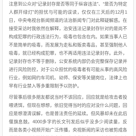
注意到公众对“记录封存是否等同于纵容违法”、“是否为特定
人群开绿灯”的担忧与可能的误读，仅仅在三天后的12月1
日，中央电视台新闻频道的法治新闻专门对此释疑解惑。在
接受采访时我依然在解释，治安违法记录封存针对的是尚不
构成犯罪的行政违法行为，吸毒也包含在内。如果当事人已
不是简单的吸毒，而发展为走私和贩卖毒品，甚至强制他人
吸毒，就已经构成犯罪，也不再适用违法记录封存。此外，
记录封存也不等于删除，公安系统内部仍会完整保存记录并
进行风险防控，对于公众担忧的吸毒者有可能从事的高风险
行业，例如网约车司机、幼师、保安等关键岗位，法律上也
早有行业禁入等多重限制予以防护。
尽管事后很多朋友都说当时不该回应，回应就是给攻击者投
喂诱饵，但现在想想，依旧觉得当时的应对没什么问题，回
应是想澄清误解，也是普法责任的延续。但风暴却未在此后
偃旗息鼓。4000多字的长文刊发后似乎没多少阅读量，反
而是各类小视频开始广泛传播，央视新闻的采访也被剪成各