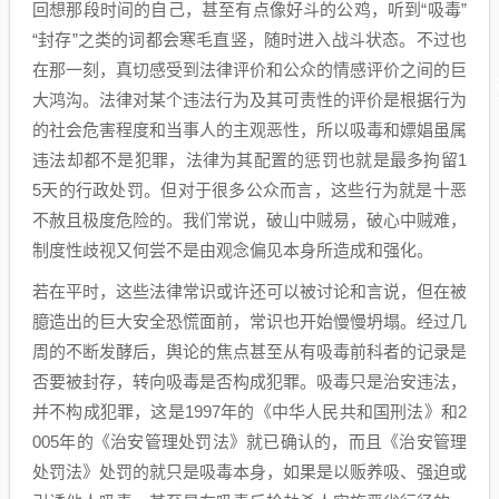
回想那段时间的自己，甚至有点像好斗的公鸡，听到“吸毒”
“封存”之类的词都会寒毛直竖，随时进入战斗状态。不过也
在那一刻，真切感受到法律评价和公众的情感评价之间的巨
大鸿沟。法律对某个违法行为及其可责性的评价是根据行为
的社会危害程度和当事人的主观恶性，所以吸毒和嫖娼虽属
违法却都不是犯罪，法律为其配置的惩罚也就是最多拘留1
5天的行政处罚。但对于很多公众而言，这些行为就是十恶
不赦且极度危险的。我们常说，破山中贼易，破心中贼难，
制度性歧视又何尝不是由观念偏见本身所造成和强化。
若在平时，这些法律常识或许还可以被讨论和言说，但在被
臆造出的巨大安全恐慌面前，常识也开始慢慢坍塌。经过几
周的不断发酵后，舆论的焦点甚至从有吸毒前科者的记录是
否要被封存，转向吸毒是否构成犯罪。吸毒只是治安违法，
并不构成犯罪，这是1997年的《中华人民共和国刑法》和2
005年的《治安管理处罚法》就已确认的，而且《治安管理
处罚法》处罚的就只是吸毒本身，如果是以贩养吸、强迫或