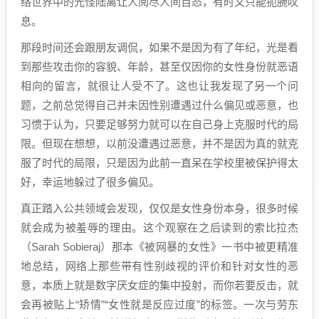
络世界中的光怪陆离让人阅尽人间百态，有时又只能扼腕叹
息。
那段时间还会跟朋友调侃，如果不是因为有了年纪，光是看
到那些攻击你的容貌、年龄，甚至仅因你的女性身份就恶语
相向的留言，就很让人受不了。这也让我发现了另一个问
题，之前总觉得自己并未因性别遭遇过什么偏见或恶意，也
习惯于认为，只要足够努力就可以在自己身上克服时代的局
限。但现在想想，以前没遭遇过恶意，并不是因为真的就克
服了时代的局限，只是因为此前一直呆在学校里被保护得太
好，幸运地躲过了很多偏见。
真正踏入公共领域会发现，仅仅是女性身份本身，很多时候
就会成为被羞辱的理由。这个观察在之后读到的索比拉杰
（Sarah Sobieraj）那本《被网暴的女性》一书中被更精准
地总结，网络上那些带有性别歧视的评价和针对女性的恶
意，本质上就是数字厌女症的集中投射，而你若要反击，就
会再被贴上“矫情”“女性就是反应过度”的标签。一次与劳东