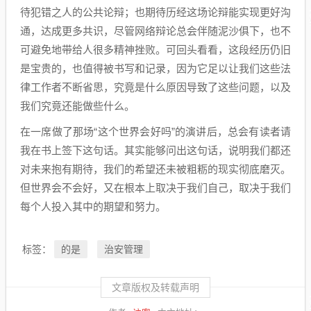
待犯错之人的公共论辩；也期待历经这场论辩能实现更好沟
通，达成更多共识，尽管网络辩论总会伴随泥沙俱下，也不
可避免地带给人很多精神挫败。可回头看看，这段经历仍旧
是宝贵的，也值得被书写和记录，因为它足以让我们这些法
律工作者不断省思，究竟是什么原因导致了这些问题，以及
我们究竟还能做些什么。
在一席做了那场“这个世界会好吗”的演讲后，总会有读者请
我在书上签下这句话。其实能够问出这句话，说明我们都还
对未来抱有期待，我们的希望还未被粗粝的现实彻底磨灭。
但世界会不会好，又在根本上取决于我们自己，取决于我们
每个人投入其中的期望和努力。
的是
治安管理
标签：
文章版权及转载声明