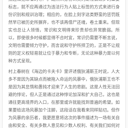
标志，就不应再通过为违法行为人贴上标签的方式来进行身
份识别和规训治理；相应的，在脸上刻字这类野蛮的惩罚既
然早已被历史所摒弃，也不该再借尸还魂，卷土重来。但现
实也总让人领悟，常识和文明得来珍贵却也异常脆弱。所
以，即使很多时候都显得不合时宜，常识仍需要不断言说，
文明也需要倾力守护，而言说和守护所捍卫的，正是不让规
则的定义权轻易就让位于暴力和专断，无论这种暴力是以何
种方式呈现。
村上春树在《海边的卡夫卡》里评述俄狄浦斯王时说，人大
多不是因为其缺点而被拖入命运的风暴中，俄狄浦斯王也不
是因为其怠惰和愚钝才迎来了人生的悲剧。这是人性无法回
避的悖论，但人正是通过这种悖论加深和扩大自己，这也是
通往更高境界的入口，在那里或许就能找到普遍的希望。如
果要给这场风暴加个注脚，这段话在我看来同样贴切。但作
为风暴的亲历者，我更愿意将这次的事件描述为一场有关自
由和安全、有关多数人意见和少数人权利、有关我们如何对