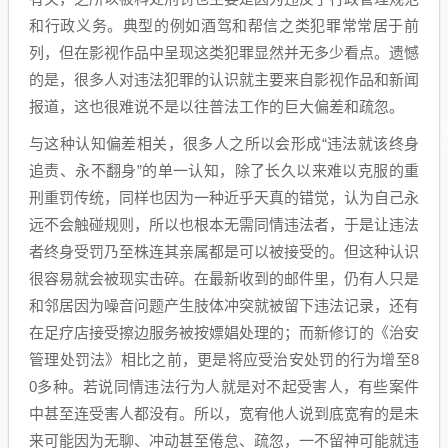
和行政义务。典型的例如酒驾和帮信之类犯罪常常居于前
列，但在影视作品中呈现这类犯罪显然并无多少看点。遗憾
的是，很多人对违法犯罪的认识就主要来自影视作品和新闻
报道，这也很难说不是以往普法工作的巨大偏差和疏忽。
与这种认知偏差相关，很多人之所以会形成“违法就该终身
追责、永不翻身”的单一认知，除了长久以来难以克服的重
刑重罚传统，同样也因为一种近乎天真的错觉，认为自己永
远不会触碰规则，所以也根本无需同情违法者，于是让违法
者终身受罚乃至株连其亲属都是可以被接受的。但这种认识
很容易就会被现实击碎。在最新收到的邮件里，仍有人只是
和邻居因为噪音问题产生肢体冲突就被留下违法记录，还有
在足疗店接受擦边服务被按嫖娼处理的；而新修订的《治安
管理处罚法》相比之前，更是将应受治安处罚的行为增至8
0多种。若说同情违法行为人就是对不起受害人，有些案件
中甚至连受害人都没有。所以，宽宥他人说到底宽宥的是未
来可能因为无聊、冲动甚至倦怠、疏忽，一不留神可能就违