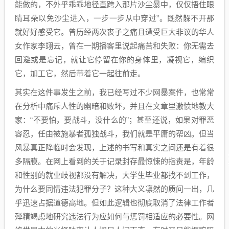
能做的，不外乎乖乖地径直跨入那片沙尘暴中，仅仅捂住眼
睛耳朵以免沙尘进入，一步一步从中穿过”。既然躲不开那
就好好感受它。曾历经两次丧子之痛且遭受巨大非议的华人
女作家李翊云，曾在一期播客里说起痛苦和失败：你无需去
回避或是忘记，就让它停留在你的身体里，凝视它，编织
它，加工它，然后带着它一起往前走。
其实在这件事发生之前，我已经写过不少网暴案件，也常常
在分析中痛斥人性的幽暗和败坏，并且在文章里激愤地教大
家：“不要怕，要战斗，没什么的”；甚至还说，如果对罪恶
容忍，任由被施暴者孤独战斗，我们就是平庸的帮凶。但当
风暴真正降临时会发现，上述的书写和真实之间还是有着很
多隔膜。在网上看到的关于记录封存最惊悚的指责是，年龄
和性别的就业歧视都没有解决，大学生毕业都找不到工作，
为什么要同情违法犯罪分子？这种大义凛然的质问一出，几
乎迅速占据道德高地。但如此逻辑也彻底取消了法律工作者
殚精竭虑地研究违法行为应如何与惩罚相适应的必要性。网