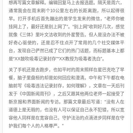
想再写篇文章解释。编辑回复马上去报选题。隔天是周六，
通常我会在周末刷个10公里左右的长距离跑，所以起得很
早。打开手机后首先蹦出的是学生发来的微信，“老师你被
挂网上了，最好还是别上网了”。“别上网”收到好几次，感觉
就像《三体》里叶文洁收到的外星警告。但人是没办法不被
好奇心驱使的，还是忍不住点开了常用的几个社交媒体平
台，发现自己俨然已成了它们的热门话题，而标题基本上都
是“XX鼓吹吸毒记录封存”“XX教授为吸毒者洗白”。
关了手机还是去跑步，也如平时的周末照样在星巴克吃了早
餐，脑子里盘桓的却是如何回应和澄清。中午和下午都在电
脑前写《吸毒违法记录封存，如何理解》，文章在一天后刊
发于《中国新闻周刊》，之后又跟其他两位老师一起接受了
新京报和界面新闻的专访。那篇文章最后写道：“没有人在
道德上是无瑕的，也没有人可以保证自己永不犯错，所以宽
容他人同样是在宽容自己，守护法治的点滴进步同样是在守
护我们每个人的人格尊严。”