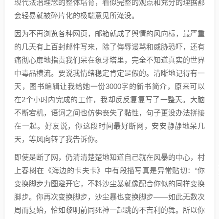
现代法治理念的整体培育，看似完整的观点和充分的理据都
会轻易就被碎片化的极端意见所淹没。
因为不再浏览各种网页，邮箱就成了舆情的风向标，最严重
的几天有上百封邮件写来，除了侮辱谩骂和威胁恐吓，还有
痛彻心扉地指责我们呆在象牙塔里，完全不知道真实的世界
中毒品横流。要说我情绪稳定肯定是假的。清晰地记得有一
天，图书编辑让我给她一份3000字的新书简介，原来可以
在2个小时内完成的工作，我却反反复复写了一整天。大脑
不断宕机，语词之间也仿佛丧失了黏性，句子更没办法拼接
在一起。好友说，你这段时间最好断网，安安静静地呆几
天，等风向转了我告诉你。
即使是断了网，仍清清楚楚地知道自己就在风暴的中心，村
上春树在《海边的卡夫卡》中有段描写真是异常贴切：“你
变换脚步力图避开它，不料沙尘暴就像配合你似的同样变换
脚步。你再次变换脚步，沙尘暴也变换脚步——如此无数次
周而复始，恰如黎明前同死神一起跳的不吉利的舞。所以你