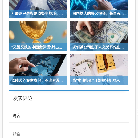
互联网已是舆论监督主战场，让我们用这五点珍惜它
国内坑人的景区很多，长白天池只是其中被坑印象最深的那一个
“又酷又飒的中国女保镖”射击夺冠
深圳某公司出于人文关怀推出内部托管，结果无孩单身员工举报了，核心理由有两个
以隋波的专家身份，不应对没统一标准的口味指手画脚，依仗专家身份欺负一线厨师
当“卖油条的”开始押注机器人
发表评论