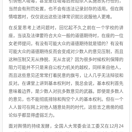
引诱他人吸毒，甚至是在吸毒后抢劫杀人实施恶劣行径的，
当然会有刑罚处置，也不会有违法记录封存的适用。但在舆
情喧嚣时，仅仅说出这些法律常识就比说服他人更难。
在反复思考上述问题时，回忆起不久之前在一个学校的讲
座，当谈及法律要符合大众一般的道德期待时，在座的一位
女老师提问，有没有可能大众的道德期待就是错的？有没有
可能大众的道德期待反而会变成对少数人的意见压制，而且
这种压制又无从挣脱、无从言说？因为很多时候权利保障的
阻力可能并不只是来自公权力机关的越权，同样来自他人，
而且这些意见还常常打着民意的旗号，让人几乎无法辩驳和
反对。在课堂上讲到基本权利时，我总会说，基本权利首先
意味着边界，是少数人对抗多数意见的武器。即使是多数人
的意见，也不能彻底排除和掏空个人的基本权利。但在一个
人人皆可在网上对他人随意处刑的时代，这些言之凿凿的结
论似乎都显得虚弱乏力。
面对舆情的持续发酵，全国人大常委会法工委又在12月24