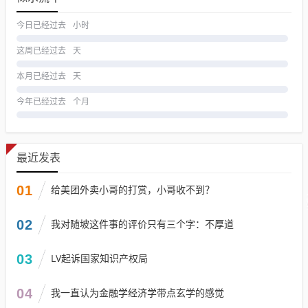
今日已经过去
小时
这周已经过去
天
本月已经过去
天
今年已经过去
个月
最近发表
01
给美团外卖小哥的打赏，小哥收不到？
02
我对随坡这件事的评价只有三个字：不厚道
03
LV起诉国家知识产权局
04
我一直认为金融学经济学带点玄学的感觉