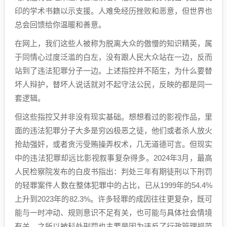
印的学术书籍以示支援。人难免经历挫败和恶意，但世界也
总会回馈给你温暖和善意。
在网上，我们这些人被称为脱离大众的傲慢的知识精英，属
于同情心过度泛滥的白左，没有跟人民大众站在一边，反而
站到了违法犯罪分子一边。上述指控并不陌生，为什么要替
坏人辩护，替坏人说话就对不起守法公民，反映的都是同一
套逻辑。
但这些指控又并非没有现实基础。想想看过的影视作品，里
面的违法犯罪分子大多是穷凶极恶之徒，他们或者杀人放火
抢劫强奸，或者贪污受贿操弄权术，几无道德可言。但现实
中的违法犯罪却远比影视叙事复杂得多。2024年3月，最高
人民检察院发布的白皮书指出：判处三年有期徒刑以下刑罚
的轻罪案件人数在整体犯罪中的占比，已从1999年的54.4%
上升到2023年的82.3%。许多轻罪的成因往往更复杂，既可
能与一时冲动、规则意识不足有关，也可能与具体社会情境
有关，之所以被科处刑罚也主要是因为违反了行政管理规范