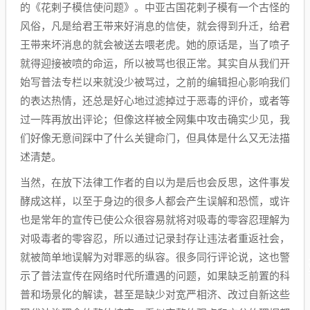
的《花剌子模信使问题》。中亚古国花剌子模有一个古怪的
风俗，凡是给君王带来好消息的信使，就会得到升迁，给君
王带来坏消息的就会被送去喂老虎。她的原话是，当了喷子
就得迎接被喷的命运，所以被骂也很正常。其实自从我们开
始写普法专栏以来就没少被骂过，之前的编辑担心影响我们
的表达热情，还总是好心地过滤掉过于恶毒的评价，或者等
过一阵再放出评论；但像这样被全网集中攻击确实少见，我
们好像无意间踩中了什么关键命门，但具体是什么又无法描
述清楚。
当然，在放下法律工作者的自以为是后也会反思，这件事发
酵成这样，以至于身边的很多人都会产生误解和恐慌，或许
也是常年的宣传已使公众很容易就将对吸毒的零容忍理解为
对吸毒者的零容忍，所以通过记录封存让违法者重返社会，
就被简单地误解为对罪恶的纵容。很多同行评论说，这也警
示了普法宣传在网络时代所遭遇的问题，如果缺乏前置的科
普和场景化的解读，甚至是缺少对宽严相济、改过自新这些