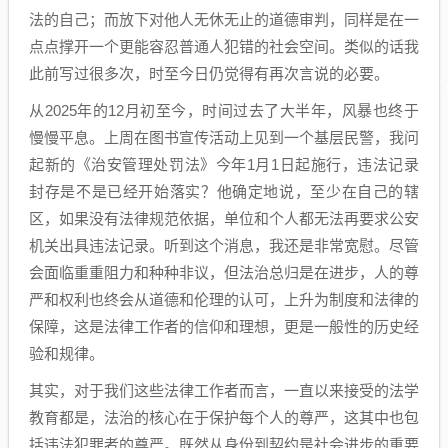
法的自己；而放下对他人无休无止的道德审判，同样是在一
点点撑开一个更能容忍普通人犯错的社会空间。类似的话我
此前写过很多次，时至今日仍觉得有再次言说的必要。
从2025年的12月初至今，时间过去了大半年，风暴也终于
慢慢平息。上周在图书宣传活动上见到一个基层民警，我问
起新的《治安管理处罚法》今年1月1日起施行，违法记录
封存是不是已经开始落实？他确定地说，至少在自己的辖
区，如果没有法律规范依据，单位和个人都无法再要求公安
机关出具违法记录。听到这个消息，我还是非常宽慰。尽管
会面临重重阻力和种种非议，但法治总归是在进步，人的尊
严和权利也终会从道德和伦理的认可，上升为制度和法律的
保障，这是法律工作者的信仰和理想，更是一般性的历史经
验和规律。
其实，对于我们这些法律工作者而言，一直以来接受的法学
教育都是，法治的核心在于保护每个人的尊严，这其中也包
括违法犯罪者的尊严。既然从身份到契约是社会进步的重要