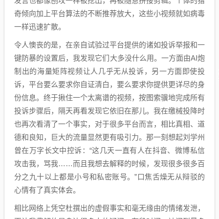
发言也都像刨坟一样被挖出，再被随意拼接剪辑。个体的猎
奇倾向加上平台算法的不断推荐放大，这些小视频就如病毒
一样迅速扩散。
令人懊丧的是，在亲自试验过平台提供的诸如投诉举报和一
键防暴的设置后，我发现它们大多没什么用。一方面由AI炮
制出的海量矩阵视频让人几乎无从投诉，另一方面即使投
诉，平台要么要求你自证清白，要么要求你提供更详尽的身
份信息。终于揪住一个太离谱的视频，按图索骥地完成所有
投诉步骤后，隔天再看发现它依旧在那儿。我在缴械投降时
也再次看清了一个事实，对于很多平台而言，相比真相、道
德和良知，巨大的流量显然更有吸引力。那一刻想起刘学州
曾在万字长文中控诉：“这几天一直有人在抖音、微博私信
攻击我，骂我……而且我想去解释的时候，发现很多很多百
分之九十以上都是小号和私密账号。”口焦舌燥无从辩驳的
心情有了真实体会。
相比网络上凭空杜撰出的虚假事实和毫无缘由的情绪发泄，