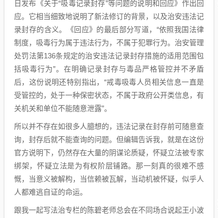
日发布《关于“吸毒记录封存”等问题的说明和回应》作出回
应。它相当细致地说明了新法修订的背景，以及治安违法记
录封存的含义。《回应》的最后部分写道，“依照我国法律
制度，吸毒行为属于违法行为，不属于犯罪行为。治安管理
处罚法第136条规定的治安违法记录封存措施的适用范围包
括吸毒行为”。在明确记录封存与毒品严格管控并不矛盾
后，这份说明还特别指出，“戒毒吸毒人员相关信息一直是
受管控的，处于一种保密状态，不属于政府公开类信息，有
关机关和单位不能随意泄露”。
所以并不存在如很多人臆想的，违法记录在封存前可随意查
询，封存后就不能查询的问题。但编辑告诉我，就是在这份
官方说明下，仍然存在大量的阴谋论质疑，怀疑立法被专家
绑架，怀疑立法是为有权阶层铺路。那一刻真的很难不感
慨，当意义被解构，当信赖被瓦解，当动机被怀疑，似乎人
人都难逃自证的命运。
跟我一起写法治专栏的陈碧老师总会在不同场合说起王小波