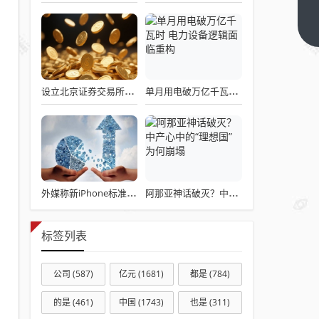
手里
有很
下一
篇
多钱
的时
候，
设立北京证券交易所对股市的影响
单月用电破万亿千瓦时 电力设备逻辑面临重构
把钱
借出
去不
一定
是吃
亏
外媒称新iPhone标准版中国定价激进Air版为折叠机铺路
阿那亚神话破灭？中产心中的“理想国”为何崩塌
的，
好
标签列表
吗？
公司
(587)
亿元
(1681)
都是
(784)
的是
(461)
中国
(1743)
也是
(311)