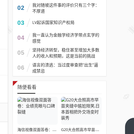
我对随坡这件事的评价只有三个字：
02
不厚道
03
LV起诉国家知识产权局
我一直认为金融学经济学带点玄学的
04
感觉
坚持经济转型，稳住甚至增加大多数
05
人的收入和预期，这是当前的挑战
语言的溃逃：当过度审查把“出生”逼
06
成禁忌
随便看看
当你
海信视像双面答卷：业绩亮眼与口碑裂缝
G20大合照高市早苗夹缝中尴尬陪笑,日本首相把外交场变时装秀