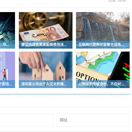
卧铺车设计早就过时啦，非常不具备人性化
建议迅速逃离美股美债泡沫，AI正加速而非延缓其泡沫破裂
互联网已是舆论监督主战场，让我们用这五点珍惜它
“又酷又飒的中国女保镖”射击夺冠
深圳某公司出于人文关怀推出内部托管，结果无孩单身员工举报了，核心理由有两个
以隋波的专家身份，不应对没统一标准的口味指手画脚，依仗专家身份欺负一线厨师