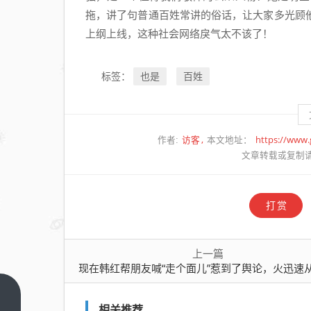
拖，讲了句普通百姓常讲的俗话，让大家多光顾
上纲上线，这种社会网络戾气太不该了！
也是
百姓
标签：
访客
https://www
作者:
本文地址：
文章转载或复制
打赏
上一篇
现在韩红帮朋友喊“走个面儿”惹到了舆论，火迅速从电影烧到了她的基
现在
相关推荐