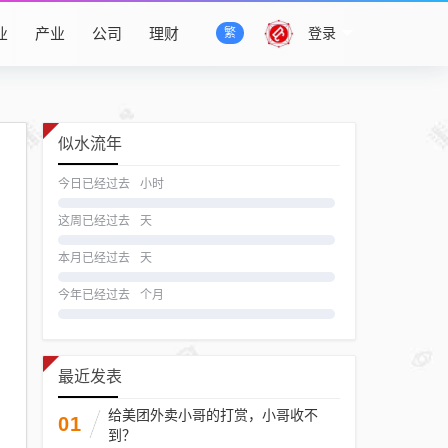
业
产业
公司
理财
登录
繁
似水流年
今日已经过去
小时
这周已经过去
天
本月已经过去
天
今年已经过去
个月
最近发表
给美团外卖小哥的打赏，小哥收不
01
到？