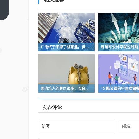
韩红
帮朋
上一
篇
友喊
“走
个面
儿”
广电终于干掉了机顶盒，但现在没多少人看电视了…
惹到
了舆
论，
火迅
速从
国内坑人的景区很多，长白天池只是其中被坑印象最深的那一个
电影
烧到
发表评论
了她
的基
金会