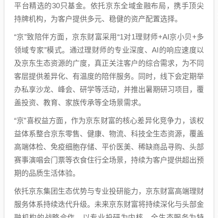
平台精选的30只基金。依托京东全域金融布局，携手顶尖
持牌机构，为客户提供多元、稳健的资产配置选择。
“京”致陪伴方面，京东财富采用“1对1理财师+AI京小贝+多
领域专家”模式。通过理财师的专业深度、AI的响应速度以
及京东生态资源的广度，真正关注客户的综合需求，为不同
客层提供差异化、有温度的陪伴服务。同时，线下会定期举
办私享沙龙、峰会、研学等活动，并推出暑期研习项目，覆
盖投资、教育、家族传承等全场景需求。
“京”喜权益方面，作为京东财富的核心差异化竞争力，该权
益体系整合京东零售、健康、物流、科技全生态资源，覆盖
高端体检、免疫细胞存储、平价医美、稀缺商品寻购、头部
赛事演唱会门票等衣食住行全场景，持续为客户提供超出预
期的品质生活体验。
依托京东集团生态优势与专业投研能力，京东财富高端理财
服务体系持续迭代升级。未来京东财富将持续深化与头部金
融机构的战略合作，以专业投研为内核、全生态服务为特