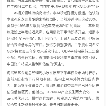
维度。海通国际证券执行委员会委员、首席经济学家张忆东
在主题分享中指出，当前中美均呈现典型的“K型经济”特征
——AI相关领域持续高增长，非AI领域则相对低迷。他认为
本轮AI浪潮是典型的朱格拉周期，当前渗透率已突破30%，
类似于1998年互联网渗透率突破30%后的阶段——基础设
施建设上半场接近尾声，应用爆发下半场即将开启。短期市
场需经历“再平衡”，6月下旬至7月上旬为高波动期，但震荡
恰恰是逢低布局的窗口。张忆东特别强调，二季度中国名义
GDP将实现三年多以来首次转正，GDP平减指数转正是企
业盈利的先行指标，叠加美债长端利率三季度末冲高回落，
中国资产将迎来盈利和估值的“双击”。
海富通基金副总经理周小波在展望下半年权益市场时表示，
当前A股市场下行风险有限，结构上AI海外算力和国内算
力、能源安全值得关注，顺周期和消费类资产也已跌至历史
估值低位区间。他指出，2026年AI产业发生两大变化——A
gent时代开启、模型迭代加速，投资进入“卷结构”阶段。供
给约束比新能源时代更强，景气周期可能更长。