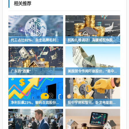
相关推荐
代工占比92%、自主品牌毛利不足4%，“两轮车界富士康”能否站稳A股？
机构扎堆调研！海康威视挣脱安防桎梏，创新业务撑起第二增长曲线
广东的“酒量”
美国禁令传闻吓崩股价，“易中天”抱团逻辑现裂痕
净利狂飙23%，解码百润股份如何用“情绪消费”切入年轻人的酒杯？
投中宇树和智元，卧龙电驱能否靠机器人叙事“改命”？