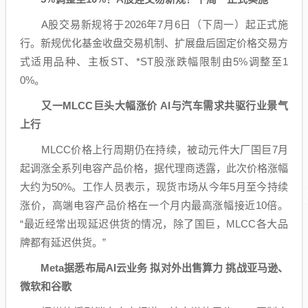
A股交易新规将于2026年7月6日（下周一）起正式施
行。新规优化基金收盘交易机制、扩展盘后固定价格交易方
式适用品种、主板ST、*
ST股
涨跌幅限制由5%调整至1
0%。
又一MLCC巨头大幅涨价 AI与汽车需求共驱行业景气
上行
MLCC
价格上行周期仍在持续，被动
元件
大厂国巨7月
起调涨全系列电容产品价格，据代理商透露，此次价格涨幅
大约为50%。工作人员表示，现货市场从今年5月至今持续
涨价，高端电容产品价格在一个月内最高涨幅接近10倍。
“最近经常出现延迟供货的情况，除了国巨，
MLCC
各大品
牌都有延迟供货。”
Meta据悉布局AI云业务 拟对外出售算力 挑战亚马逊、
微软和谷歌