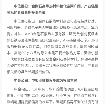
中信建投
：金刚石高导热材料替代空间广阔，产业链相
关标的具备长期投资价值
中信建投
指出，金刚石散热材料商业化进程持续提速，
AI服务器、
消费电子
两大赛道均出现规模化落地产品。算力
侧，神达、AMD金刚石散热AI服务器、
曙光数创
兆瓦级金
刚石
铜
浸没液冷整机柜已批量商用，Akash金刚石冷却GPU
服务器斩获大额订单；消费端微星游戏显卡、联想AI轻薄
本、高端PC水冷头均导入金刚石复合散热方案。
英特尔
新
一代服务器处理器也有望配套金刚石导热材料。伴随AI高算
力硬件持续迭代，金刚石高导热材料替代空间广阔，产业链
相关标的具备长期投资价值。
中金公司
：中报业绩将逐步成为投资主线
中金指出，5月中旬市场开始震荡调整，6月初后显现
修复，但距前期高点仍有距离。行业方面，在热点主题累计
涨幅与拥挤度都偏高的状态下，近期风格再平衡关注度有所