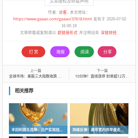
文章版权及转载声明
访客
作者:
本文地址：
https://www.gaaao.com/gaaao/37618.html
发布于 2026-07-02
16:00:18
超链接形式
深链财经
文章转载或复制请以
并注明出处
打赏
海报
阅读
分享
上一篇
下一篇
全球市场：美股三大指数收跌 存储、半导体板块大跌 中国金龙指数涨近3%
10分钟！直线涨停 封单超12万手！业绩利好引爆这些A股
相关推荐
丰田利润五连降、日产实现扭亏 日系三强一季报喜忧参半
持续反弹！高带宽内存早盘走强 三大原厂产能售罄