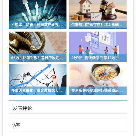
不惧本土监管！韩国散户转投美国高倍杠杆ETF 分析师：更大风险酝酿中
供需缺口持续存在！稀土永磁表现强势 2026高增长个股来了
65万手巨单封板！昔日牛股连续2日跌停！发生了什么？
2分钟！直线涨停 封单13万手！6G赛道集体拉升
多重因素催化！贵金属概念大涨 高盛重申坚定看多
交易所关停局域网行情通道后 市场最关注这六个变化带来的影响
发表评论