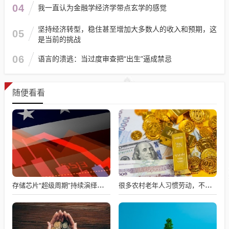
04
我一直认为金融学经济学带点玄学的感觉
坚持经济转型，稳住甚至增加大多数人的收入和预期，这
05
是当前的挑战
06
语言的溃逃：当过度审查把“出生”逼成禁忌
随便看看
存储芯片“超级周期”持续演绎：三星、SK海力士料将涨价30% 客户开启囤货模式
很多农村老年人习惯劳动，不劳动就会闲出病来