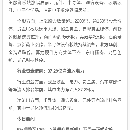
织服饰板块涨幅居前，元件、半导体、
通信设备、
玻璃玻
纤、电子化学品、消费电子板块跌幅居前。
个股方面，上涨股票数量超过2200只，逾150只股票涨
停。贵金属板块逆市大涨，招金黄金、赤峰黄金涨停。创新
药概念逆势拉升，海南海药8天6板，美诺华2连板，石药景
峰、京新药业涨停。半导体设备板块持续调整，北方华创、
金海通跌停。算力硬件方向集体下挫，东山精密、兆易创
新、光迅科技跌停。
行业资金流向：37.29亿净流入
电力
行业资金方面，截至收盘，
电力
、
贵金属
、
汽车零部件
等净流入排名靠前，其中
电力
净流入37.29亿。
净流出方面，
半导体
、
通信设备
、
元件
等净流出排名靠
前，其中
半导体
净流出484.3亿元。
今日要闻
5%调整至10%！A股迎交易新规！下周一正式实施