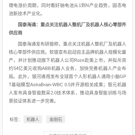
锂电涨价周期，同时看好钠电池从1到N产业趋势，
固态电
池
新技术产业化。
国泰海通
：重点关注
机器人
整机厂及
机器人
核心零部件
供应商
国泰海通
发布研报称，重点关注
机器人
整机厂及
机器人
核心零部件供应商。软银宣布启动自主品牌
机器人
规模化量
产，并计划推动旗下
机器人
公司Roze赴美上市，并拟斥资
约54亿美元收购ABB机器人业务，加快完善机器人产业布
局。此外，银河通用发布全球首个
人形机器人
通用小脑GP
T基础模型AstraBrain-WBC 0.5并开源相关成果；智元机器
人发布具身智能数采2.0技术体系，推动具身智能训练与场
景验证体系进一步完善。
机器人
金刚石
标签：