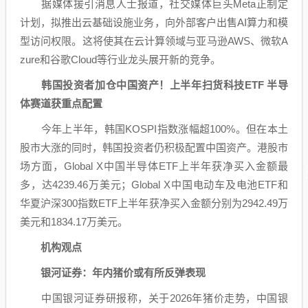
据媒体援引消息人士报道，社交媒体巨头Meta正制定
计划，拟推出云基础设施业务，向外部客户出售AI算力和模
型访问权限。这将使其在
云计算
领域与
亚马逊
AWS、
微软
A
zure和谷歌Cloud等
行业龙头
展开新的竞争。
韩国投资者加仓中国资产！上半年扫货科技ETF 半导
体赛道获重点配置
今年上半年，韩国KOSPI指数涨幅超100%。但在本土
股市大涨的同时，韩国投资者仍积极配置中国资产。港股市
场方面，Global X中国
半导体
ETF上半年获净买入金额最
多，达4239.46万美元；Global X中国电动车及
电池
ETF和
华夏沪深300指数ETF上半年获净买入金额分别为2942.49万
美元和1834.17万美元。
机构观点
银河证券：年内猪价或有所反弹表现
中国银河
证券研报称，关于2026年猪价走势，
中国银