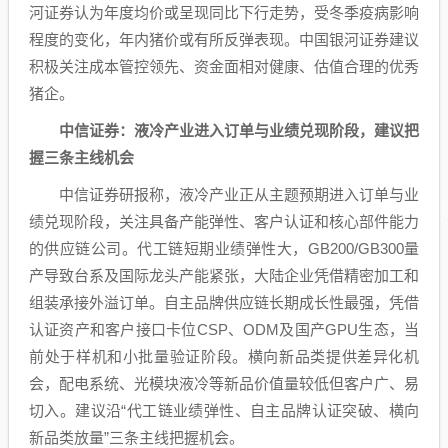
河
证券认为年度均价或呈现同比下行走势，受冬季疫病影响
程度的变化，年内猪价或有所反弹表现。
中国银河
证券建议
积极关注成本管控领先、资金面相对健康、估值合理的优秀
猪企。
中信证券
：液冷产业进入订单与业绩兑现阶段，建议把
握三条主线机会
中信证券
研报称，液冷产业正从主题预期进入订单与业
绩兑现阶段，关注具备产能弹性、客户认证和核心部件能力
的供应链公司。代工链短期业绩弹性大，GB200/GB300量
产导致台系及国际龙头产能紧张，大陆企业凭借精密加工和
组装承接外溢订单。自主品牌供应链长期成长性最强，凭借
认证资产和客户接口卡位CSP、ODM及国产GPU生态，当
前处于样机和小批量验证阶段。横向新品类提供差异化机
会，配电系统、光模块液冷等新品价值量较低但客户广、易
切入。建议沿“代工链业绩弹性、自主品牌认证突破、横向
新品类放量”三条主线把握机会。