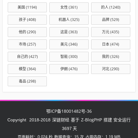
美国
(1194)
女性
(361)
的人
(1240)
孩子
(408)
机器人
(325)
品牌
(529)
他的
(290)
这是
(363)
万元
(435)
市场
(257)
美元
(346)
日本
(474)
自己的
(427)
智能
(300)
我的
(326)
模型
(364)
伊朗
(476)
河北
(290)
毒品
(298)
鄂ICP备18001482号-36
深链财经
Z-BlogPHP
Copyright
2018-2018
基于
搭建 安全运行
3697
天
页面耗时：0.024 秒
数据查询：15 次
占用内存：1.19 MB