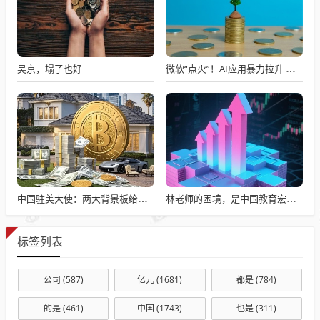
吴京，塌了也好
微软“点火”！AI应用暴力拉升 四巨头订单超2万亿
中国驻美大使：两大背景板给中美经贸关系发展带来新的重要机遇
林老师的困境，是中国教育宏观统筹部门的不作为。
标签列表
公司
(587)
亿元
(1681)
都是
(784)
的是
(461)
中国
(1743)
也是
(311)