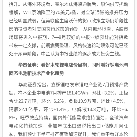
抬升。从海外环境看，霍尔木兹海峡通航后，原油供应扰动
缓解，WTI原油降至约70美元/桶，对全球通胀的推升压力
已经明显减弱，但美联储主席沃什的货币政策立场仍阶段性
影响投资者对美国货币政策的预期。从内部环境看，A股市
场即将进入中报期，7—8月较好的中报业绩预计能对指数
带来一定支撑，前期震荡整理、风格快速轮动现象可能已经
处于尾声阶段，中金认为中报业绩将逐步成为投资主线。
华泰证券
：看好本轮
锂
电涨价周期，同时看好钠
电池
与
固态电池
新技术产业化趋势
华泰证券
指出，鑫椤
锂
电发布
锂
电产业链7月预排产数
据，样本企业中
电池
7月排产181.4GWh，环比+3.2%，正极
合计23.7万吨，环比+6.2%，负极19.9万吨，环比+4.5%，
隔膜22.1亿平，环比+1.4%，电解液13.3万吨，环比+6.
8%，旺季效应持续，国内外储能需求维持强劲，全球
汽车
电动化持续加速，叠加年底出口退税抢出口+储能并网旺
季，我们预计下半年排产有望加速提升，我们重申看好本轮