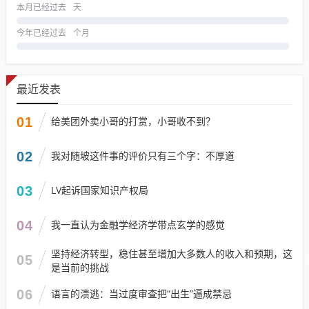
本月已经过去
天
今年已经过去
个月
最近发表
01
给美团外卖小哥的打赏，小哥收不到？
02
我对随坡这件事的评价只有三个字：不厚道
03
LV起诉国家知识产权局
04
我一直认为金融学经济学带点玄学的感觉
坚持经济转型，稳住甚至增加大多数人的收入和预期，这
05
是当前的挑战
06
语言的溃逃：当过度审查把“出生”逼成禁忌