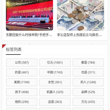
东鹏控股什么时候申购?手把手教你打新：从开户到卖出的全流程
李沁造型师上热搜后立马换衣服了
标签列表
公司
(587)
亿元
(1681)
都是
(784)
的是
(461)
中国
(1743)
也是
(311)
美国
(1194)
女性
(361)
的人
(1240)
孩子
(408)
机器人
(325)
品牌
(529)
他的
(290)
这是
(363)
万元
(435)