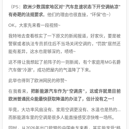
（PS：
欧洲少数国家地区对“汽车怠速状态下开空调纳凉”
有奇葩的法规要求
。他们的理由也很直接，“环保”也~）
OK，大家先来看一段视频~
我特地去查看核实了一下原文的新闻报道，好家伙，要是被
警察或者执法专员抓住后不当场关闭空调的，“罚款”居然还
能有差异，这水也是够深的，啧啧~
这不得让我想起了前阵子的一则新闻，有个家庭用MG名爵
汽车做“冷源”，成功把屋内的气温降了下来。
此举也得到了欧洲网民的称赞~
在我看来，
把新能源汽车作为“空调房”，这或许就是目前
欧洲普通民众能最快获取降温的办法了，估计没有之一！
毕竟，大功率风扇没有、家用空调更没有、水温也是热的...
而新能源车里的空调是很多人能直接感受凉快唯一场所。
同时，从2026年出口欧盟的中国电车来看，其实能享受“移