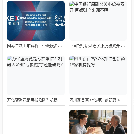
网易二次上市解析：中概股资本布局新范式
中国银行原副总关小虎被双开 巨额财产来源不明
万亿蓝海竟是亏损陷阱？机器人企业“亏损魔咒”还能破吗？
四川新首富37亿押注创新药 18家机构抢筹