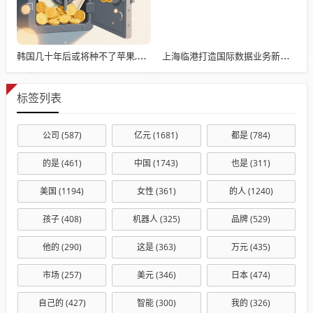
韩国几十年后或将种不了苹果,冬季低温天数减23天，苹果遭遇"冬眠危机"
上海临港打造国际数据业务新高地
标签列表
公司
(587)
亿元
(1681)
都是
(784)
的是
(461)
中国
(1743)
也是
(311)
美国
(1194)
女性
(361)
的人
(1240)
孩子
(408)
机器人
(325)
品牌
(529)
他的
(290)
这是
(363)
万元
(435)
市场
(257)
美元
(346)
日本
(474)
自己的
(427)
智能
(300)
我的
(326)