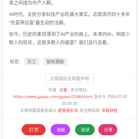
夜之间成为中产人群。
AI时代，全民分享科技产业的盛大果实。这是改开四十多年
“先富带后富”最生动的注脚。
如今，历史的重担落到了AI产业的肩上。未来的AI，到底少
数人的狂欢，还是多数人的盛宴？我们且行且看。
员工
股权激励
标签：
文章版权及转载声明
访客
作者:
本文地址：
https://www.gaaao.com/gaaao/37484.html
发布于 2026-07-02
10:00:20
超链接形式
深链财经
文章转载或复制请以
并注明出处
打赏
海报
阅读
分享