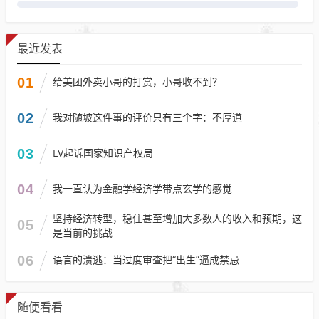
最近发表
01
给美团外卖小哥的打赏，小哥收不到？
02
我对随坡这件事的评价只有三个字：不厚道
03
LV起诉国家知识产权局
04
我一直认为金融学经济学带点玄学的感觉
坚持经济转型，稳住甚至增加大多数人的收入和预期，这
05
是当前的挑战
06
语言的溃逃：当过度审查把“出生”逼成禁忌
随便看看