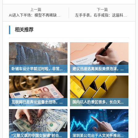
上一篇
下一篇
AI进入下半场：模型不再稀缺，真正稀缺的是算力、场景和信任
左手手表，右手戒指：这届科技中产的钱，到底该花在哪只手上？
相关推荐
卧铺车设计早就过时啦，非常不具备人性化
建议迅速逃离美股美债泡沫，AI正加速而非延缓其泡沫破裂
互联网已是舆论监督主战场，让我们用这五点珍惜它
国内坑人的景区很多，长白天池只是其中被坑印象最深的那一个
“又酷又飒的中国女保镖”射击夺冠
深圳某公司出于人文关怀推出内部托管，结果无孩单身员工举报了，核心理由有两个