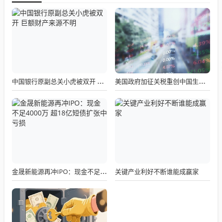
中国银行原副总关小虎被双开 巨额财产来源不明
美国政府加征关税重创中国生物企业？博拓生物回应：短期销量下滑，正全力开拓东南亚欧洲
关键产业利好不断谁能成赢家
金晟新能源再冲IPO：现金不足4000万 超18亿短债扩张中亏损