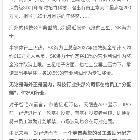
消费级3D打印领域拓竹科技，曝出有员工拿到了最高超200
万元、相当于25个月月薪的年终奖……
海外的科技公司典型的比如最近股价飞涨的三星、SK海力
士。
半导体行业火热，SK海力士总部2027年绩效奖金预计人均
约610万元人民币，SK海力士约定将‌10%的营业利润‌作为奖
金池并取消上限。三星电子方面，也在工会罢工压力下，承
诺拿出半导体业务‌10.5%的营业利润‌作为专项奖金。
无论是海外还是国内，科技行业头部公司都在给员工“分蛋
糕”，何况AI行业。
对于智谱AI而言，市值接近万亿。天眼查APP显示，IPO
前，智谱进行了一轮基石投资，有基石投资者坐镇，即便是
将来员工激励计划解禁，市场波动也会在可控范围。
由此来看，对智谱而言，
一个更普惠些的员工激励分配方