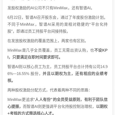
发股权激励的AI公司不只有MiniMax，还有智谱AI。
6月22日，智谱AI召开股东会，通过了年度股份激励计划。
不同于MiniMax，智谱AI采用的是相对稳健的“平台化持
股”，即通过员工持股平台间接持股。
在发放股权激励的覆盖范围上，两家也有区别。
MiniMax是几乎全员覆盖，员工无需出资认购，也
不设KP
I，只要满足在职时间要求即可。
智谱AI则以核心员工为主，员工持股平台合计持有公司14.9
6%—16.55% 股份，
并且以期权为主，还有相应的业绩考
核。
两种股权激励分配方式，代表着两种不同的思路：
MiniMax更追求“
人人有份”的全员受益原则，有利于团队信
心提振，
而智谱AI则更强调平台化持股控制治理权，
以期权
+考核的方式筛选核心人才。