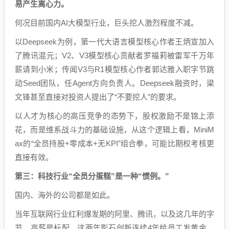
易产生离心力。
何况目前国内AI大模型行业，巨头挖人激烈程度不减。
以Deepseek为例，第一代大语言模型核心作者王炳宣加入
了腾讯混元；V2、V3模型核心贡献者罗福莉被雷军千万年
薪请到小米；传闻V3与R1模型核心作者郭达雅入职字节跳
动Seed团队，任Agent方向负责人。Deepseek融资时，梁
文锋甚至直接对投资人提出了“‌不要挖人‌”的要求。
以人才为核心的高压竞争的态势下，股权激励不是锦上添
花，而是维系战斗力的基础设施，从这个逻辑上看，MiniM
ax的“全员持股+零成本+无KPI”组合拳，可能比期权考核更
直接有效。
第三：科技行业“全员分蛋糕”是一种“惯例。”
国内、海外的公司都是如此。
当年互联网行业红利爆发期的阿里、腾讯，以及这几年的字
节，高薪是标配。这两年影石创新连续4年给员工发黄金，