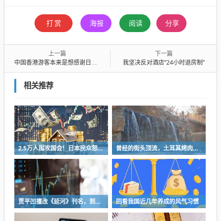
打赏
海报
阅读
分享
上一篇
下一篇
中国香港游客本来是想感谢日本，结果一段视频把自己送上了热搜……
我坚决反对酒店“24小时退房制”
相关推荐
2.5万人围攻国会！日本民众怒了：让她下台！
曾经的街头顶流，土耳其烤肉为什么消失了？
贾平凹擅改《延河》刊名，到底错在哪里？这三点才是问题的关键
回看我国近几年养成的风气习惯