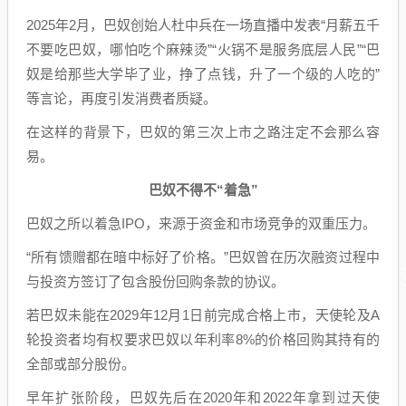
2025年2月，巴奴创始人杜中兵在一场直播中发表“月薪五千
不要吃巴奴，哪怕吃个麻辣烫”“火锅不是服务底层人民”“巴
奴是给那些大学毕了业，挣了点钱，升了一个级的人吃的”
等言论，再度引发消费者质疑。
在这样的背景下，巴奴的第三次上市之路注定不会那么容
易。
巴奴不得不“着急”
巴奴之所以着急IPO，来源于资金和市场竞争的双重压力。
“所有馈赠都在暗中标好了价格。”巴奴曾在历次融资过程中
与投资方签订了包含股份回购条款的协议。
若巴奴未能在2029年12月1日前完成合格上市，天使轮及A
轮投资者均有权要求巴奴以年利率8%的价格回购其持有的
全部或部分股份。
早年扩张阶段，巴奴先后在2020年和2022年拿到过天使