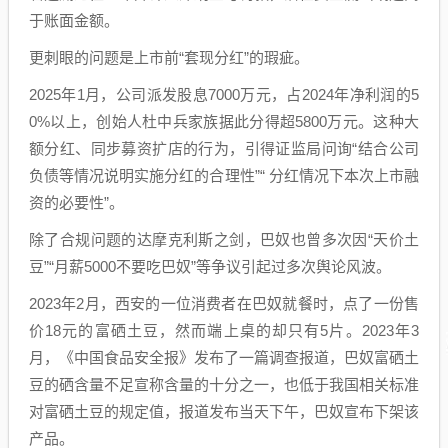
于账面金额。
更刺眼的问题是上市前“套现分红”的瑕疵。
2025年1月，公司派发股息7000万元，占2024年净利润的5
0%以上，创始人杜中兵家族据此分得超5800万元。这种大
额分红、同步募资扩店的行为，引得证监局问询“结合公司
负债等情况说明实施分红的合理性”“ 分红情况下本次上市融
资的必要性”。
除了合规问题的达摩克利斯之剑，巴奴也曾多次因“天价土
豆”“月薪5000不要吃巴奴”等争议引起过多次舆论风波。
2023年2月，西安的一位消费者在巴奴就餐时，点了一份售
价18元的富硒土豆，然而端上桌的却只有5片。2023年3
月，《中国食品安全报》发布了一篇调查报道，巴奴富硒土
豆的硒含量不足宣称含量的十分之一，也低于我国相关标准
对富硒土豆的规定值，报道发布当天下午，巴奴宣布下架该
产品。