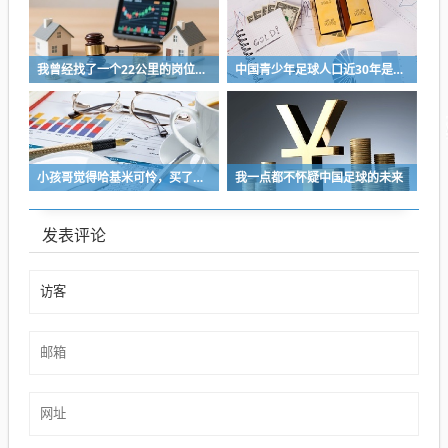
我曾经找了一个22公里的岗位，坚持了2个星期就坚持不下去了
中国青少年足球人口近30年是断崖式下降
小孩哥觉得哈基米可怜，买了火腿肠喂哈基米，结果哈基米直接叼走他的鹦鹉…
我一点都不怀疑中国足球的未来
发表评论