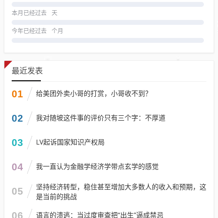
本月已经过去
天
今年已经过去
个月
最近发表
01
给美团外卖小哥的打赏，小哥收不到？
02
我对随坡这件事的评价只有三个字：不厚道
03
LV起诉国家知识产权局
04
我一直认为金融学经济学带点玄学的感觉
坚持经济转型，稳住甚至增加大多数人的收入和预期，这
05
是当前的挑战
06
语言的溃逃：当过度审查把“出生”逼成禁忌