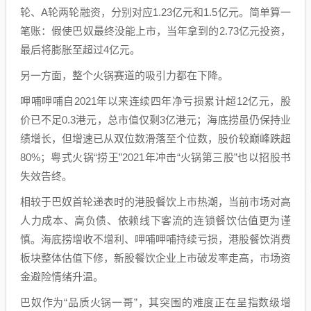
轮、A轮两轮融资，分别对应1.23亿元和1.5亿元。简单算一
笔账：假使巴奴最终没能上市，当年拿到的2.73亿元投资，
最后将膨胀至超过4亿元。
另一方面，整个火锅赛道的吸引力都在下降。
呷哺呷哺自2021年以来连续四年净亏损累计超12亿元，股
价已不足0.3港元，总市值仅剩3亿港元；海底捞虽仍保持业
绩增长，但增速已从双位数滑落至个位数，股价较巅峰跌超
80%；粤式火锅“捞王”2021年冲击“火锅第三股”也以招股书
失效告终。
相较于巴奴首轮递表时的港股餐饮上市热潮，当前市场对高
人力成本、高负债、依赖线下客流的连锁餐饮估值更为谨
慎。海底捞增收不增利、呷哺呷哺持续亏损，港股餐饮消费
板块整体估值下修，新股餐饮企业上市破发率走高，市场资
金避险情绪升温。
巴奴作为“品质火锅一哥”，其突围的难度正在呈指数级增