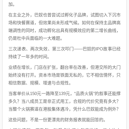
加。
在主业之外，巴奴也曾尝试过孵化子品牌，试图切入下沉市
场和快餐赛道，但效果尚未形成气候。如何在保持主品牌高
端调性的同时，成功孵化出具有规模效应的第二增长曲线，
仍是杜中兵面临的一大难题。
三次递表、两次失效、第三次叩门——巴奴的IPO故事已经
持续了一年多的时间。
业绩在增长，门店在扩张，翻台率在改善，但港交所的大门
始终没有打开。资本市场是铁面无私的，它不相信情怀，只
相信数据、规模、增速与合规性。
当客单价从150元一路降至139元，“品质火锅”的叙事还能撑
多久？当八成员工是非正式用工，合规的代价究竟有多大？
当整个火锅赛道在港股集体遇冷，凭什么巴奴能成为例外？
这些问题，不是一份更漂亮的财务报表就能回答的。