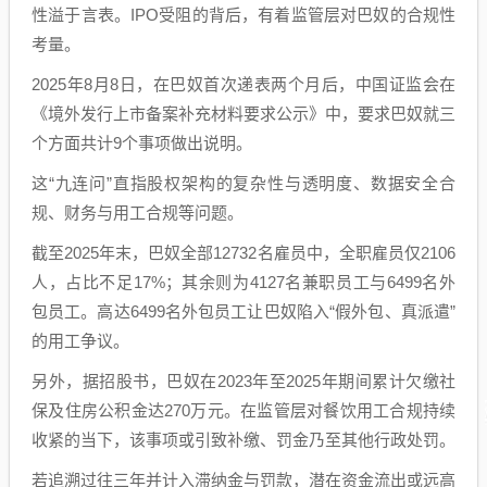
性溢于言表。IPO受阻的背后，有着监管层对巴奴的合规性
考量。
2025年8月8日，在巴奴首次递表两个月后，中国证监会在
《境外发行上市备案补充材料要求公示》中，要求巴奴就三
个方面共计9个事项做出说明。
这“九连问”直指股权架构的复杂性与透明度、数据安全合
规、财务与用工合规等问题。
截至2025年末，巴奴全部12732名雇员中，全职雇员仅2106
人，占比不足17%；其余则为4127名兼职员工与6499名外
包员工。高达6499名外包员工让巴奴陷入“假外包、真派遣”
的用工争议。
另外，据招股书，巴奴在2023年至2025年期间累计欠缴社
保及住房公积金达270万元。在监管层对餐饮用工合规持续
收紧的当下，该事项或引致补缴、罚金乃至其他行政处罚。
若追溯过往三年并计入滞纳金与罚款，潜在资金流出或远高