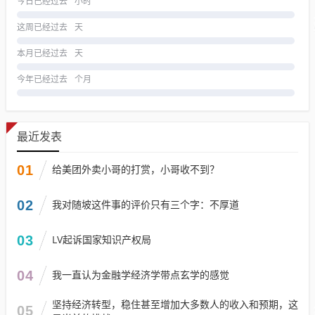
今日已经过去
小时
这周已经过去
天
本月已经过去
天
今年已经过去
个月
最近发表
01
给美团外卖小哥的打赏，小哥收不到？
02
我对随坡这件事的评价只有三个字：不厚道
03
LV起诉国家知识产权局
04
我一直认为金融学经济学带点玄学的感觉
坚持经济转型，稳住甚至增加大多数人的收入和预期，这
05