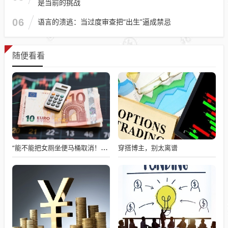
是当前的挑战
06
语言的溃逃：当过度审查把“出生”逼成禁忌
随便看看
穿搭博主，别太离谱
“能不能把女厕坐便马桶取消！” 千万粉丝博主吐槽不卫生，网友吵翻……