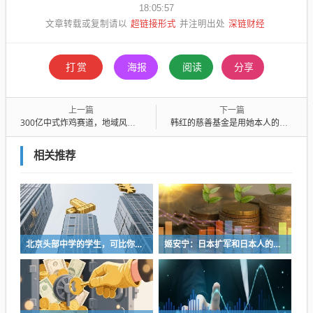
18:05:57
超链接形式
深链财经
文章转载或复制请以
并注明出处
打赏
海报
阅读
分享
上一篇
下一篇
300亿中式炸鸡赛道，地域风味杀疯了！
韩红的慈善基金是用她本人的名字命名的，她也倾注大量心血在这个基金会上
相关推荐
北京头部中学的学生，可比你想的卷得很
姬安宁：日本扩军和日本人的特殊冒险性