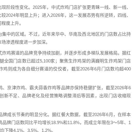
现阶段性变化。2025年，中式炸鸡门店扩张更青睐一线、新一线、
2024年明显上升；进入2026年，这一发展态势有所逆转，四线、
同程度上升。
为集中的区域。不过，近年来华中、华南及西北地区的门店数占比持
市场渗透程度进一步加深。
式炸鸡赛道的品牌竞争持续加剧，并逐步形成多梯队发展格局。据红
鸡腿全国门店数已超过5,100家；聚焦生炸鸡架的满巍明生炸鸡架门店
炸鸡则成为各自细分赛道的佼佼者，截至2026年6月门店数均超400
、京津炸鸡、霸夫蒜香炸鸡等品牌亦保持稳健扩张，截至2026年6
创新不足、品牌老化及经营策略调整滞后等因素，出现门店收缩现
牌成长节奏的明显分化。据红餐大数据，截至2026年6月，在样本
品牌门店数同比平均增长18.9%和11.8%，而成立年限在3～5年、1
降4.1%、3.5%、1.2%。