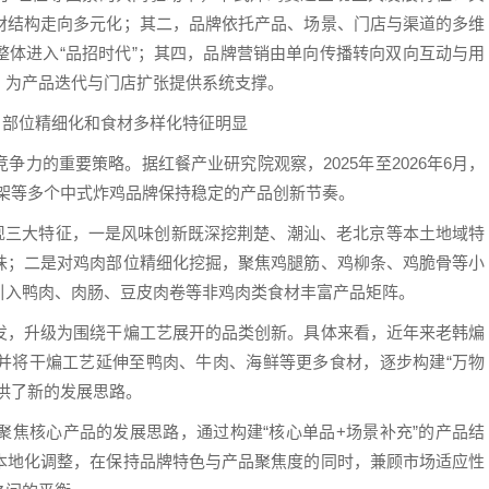
材结构走向多元化；其二，品牌依托产品、场景、门店与渠道的多维
整体进入“品招时代”；其四，品牌营销由单向传播转向双向互动与用
，为产品迭代与门店扩张提供系统支撑。
、部位精细化和食材多样化特征明显
力的重要策略。据红餐产业研究院观察，2025年至2026年6月，
架等多个中式炸鸡品牌保持稳定的产品创新节奏。
品呈现三大特征，一是风味创新既深挖荆楚、潮汕、老北京等本土地域特
味；二是对鸡肉部位精细化挖掘，聚焦鸡腿筋、鸡柳条、鸡脆骨等小
引入鸭肉、肉肠、豆皮肉卷等非鸡肉类食材丰富产品矩阵。
发，升级为围绕干煸工艺展开的品类创新。具体来看，近年来老韩煸
并将干煸工艺延伸至鸭肉、牛肉、海鲜等更多食材，逐步构建“万物
供了新的发展思路。
聚焦核心产品的发展思路，通过构建“核心单品+场景补充”的产品结
本地化调整，在保持品牌特色与产品聚焦度的同时，兼顾市场适应性