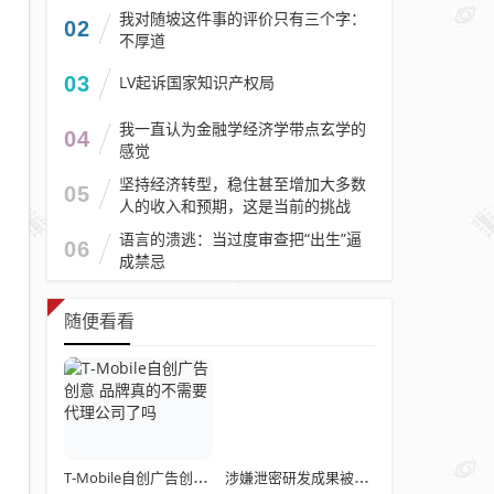
我对随坡这件事的评价只有三个字：
02
不厚道
03
LV起诉国家知识产权局
我一直认为金融学经济学带点玄学的
04
感觉
坚持经济转型，稳住甚至增加大多数
05
人的收入和预期，这是当前的挑战
语言的溃逃：当过度审查把“出生”逼
06
成禁忌
随便看看
T-Mobile自创广告创意 品牌真的不需要代理公司了吗
涉嫌泄密研发成果被用于千万项目申请