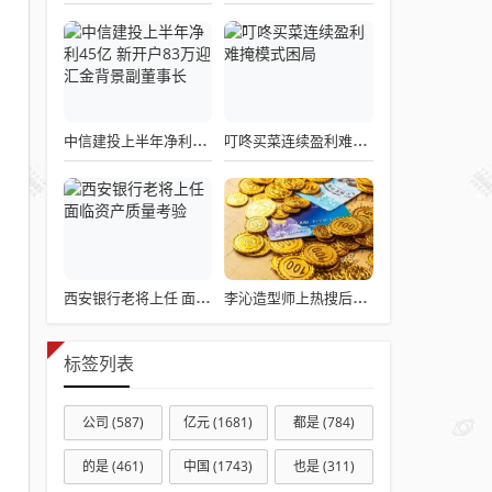
中信建投上半年净利45亿 新开户83万迎汇金背景副董事长
叮咚买菜连续盈利难掩模式困局
西安银行老将上任 面临资产质量考验
李沁造型师上热搜后立马换衣服了
标签列表
公司
(587)
亿元
(1681)
都是
(784)
的是
(461)
中国
(1743)
也是
(311)