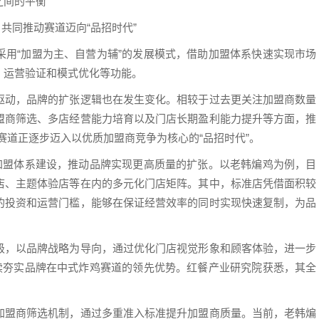
之间的平衡
共同推动赛道迈向“品招时代”
采用“加盟为主、自营为辅”的发展模式，借助加盟体系快速实现市场
、运营验证和模式优化等功能。
驱动，品牌的扩张逻辑也在发生变化。相较于过去更关注加盟商数量
盟商筛选、多店经营能力培育以及门店长期盈利能力提升等方面，推
鸡赛道正逐步迈入以优质加盟商竞争为核心的“品招时代”。
化加盟体系建设，推动品牌实现更高质量的扩张。以老韩煸鸡为例，目
店、主题体验店等在内的多元化门店矩阵。其中，标准店凭借面积较
的投资和运营门槛，能够在保证经营效率的同时实现快速复制，为品
级，以品牌战略为导向，通过优化门店视觉形象和顾客体验，进一步
持续夯实品牌在中式炸鸡赛道的领先优势。红餐产业研究院获悉，其全
加盟商筛选机制，通过多重准入标准提升加盟商质量。当前，老韩煸