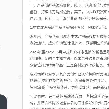
一，产品创新持续精细化，风味、鸡肉部位与食
创新，持续拓宽消费边界；其三，中式炸鸡赛道
户共创；其五，上下游产业链协同能力持续完善
1.中式炸鸡品牌产品创新持续深化，风味多元化
近年来，产品创新已成为中式炸鸡品牌提升市场竞争
老韩煸鸡、虎头炸·潮汕南乳炸鸡、满巍明生炸鸡
2025年至2026年6月中式炸鸡样本品牌的新
色口味，又融合生椰拿铁、爆米花等跨界新奇风
众部位打造特色单品；三是食材边界持续拓宽，
以老韩煸鸡为例，其产品创新已从单纯的新品研
鸡通过挖掘鸡身特色部位、拓展全鸡价值开发，
皆可煸”的产品创新体系，为中式炸鸡产品创新提
与此同时，在产品体系建设方面，老韩煸鸡坚持
构，并结合不同区域消费者的口味偏好进行适度
风冷散