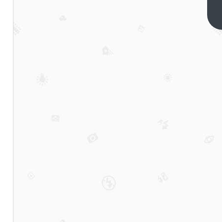
问计
系
下一
篇
列：
如何
看为
防止
驴友
不买
票进
去？
山东
泰山
景区
建
135
公里
刀片
刺绳