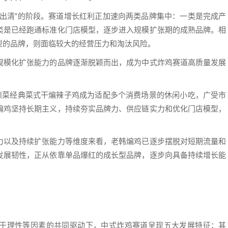
者出清”的阶段。赛道增长红利正加速向两类品牌集中：一类是完成产
类是已经跑通标准化门店模型，逐步进入规模扩张期的成熟品牌。相
型的品牌，则面临较大的经营压力和淘汰风险。
规模化扩张能力的品牌逐渐脱颖而出，成为中式炸鸡赛道高质量发展
让川菜经典菜式干煸辣子鸡成为适配多个消费场景的休闲小吃，广受市
煸鸡坚持长期主义，持续夯实品牌力、供应链实力和优化门店模型，
力以及持续扩张能力等维度来看，老韩煸鸡已逐步摆脱对短期流量和
发展韧性，正从依靠单品爆红的成长型品牌，逐步向具备持续增长能
于理性等因素的共同驱动下，中式炸鸡赛道呈现五大发展特征：其