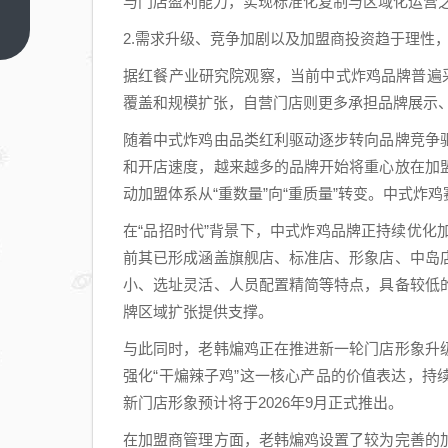
与门店盈利能力，实现标准化复制与区域化运营
热 x 狂
暴双
上一篇
2.需求升级、竞争加剧以及加盟商投资趋于理性，
芯，
据红餐产业研究院观察，当前中式炸鸡品牌普遍
REDMI
覆盖和规模扩张，自营门店则更多承担品牌展示
K90
至尊版
随着中式炸鸡由品类红利驱动逐步转向品牌竞争
打造游
和开店速度，越来越多的品牌开始将重心放在加
戏党梦
动加盟体系从“重数量”向“重质量”转变。中式炸
想机
在“品招时代”背景下，中式炸鸡品牌正持续优
前其已形成涵盖旗舰店、标准店、形象店、中岛
小、选址灵活、人员配置精简等特点，具备较低
牌区域扩张提供支撑。
与此同时，老韩煸鸡正在推进新一轮门店形象升
强化“干煸辣子鸡”这一核心产品的价值表达，
新门店形象预计将于2026年9月正式推出。
在加盟商管理方面，老韩煸鸡设置了较为完善的