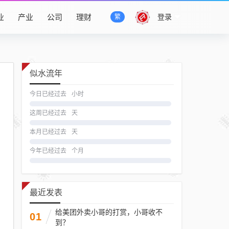
业
产业
公司
理财
登录
繁
似水流年
今日已经过去
小时
这周已经过去
天
本月已经过去
天
今年已经过去
个月
最近发表
给美团外卖小哥的打赏，小哥收不
01
到？