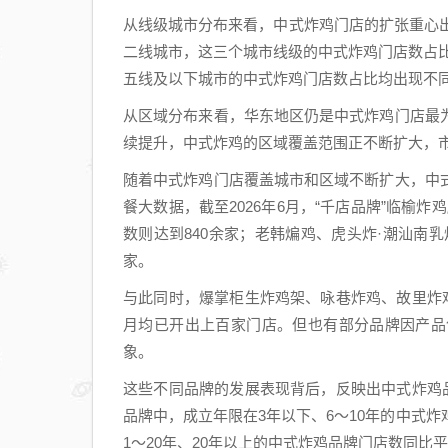
从线级城市分布来看，中式炸鸡门店的扩张重心出
二线城市，这三个城市线级的中式炸鸡门店数占比较
五线及以下城市的中式炸鸡门店数占比均出现不
从区域分布来看，华东地区仍是中式炸鸡门店最
续提升，中式炸鸡的区域覆盖范围正不断扩大，
随着中式炸鸡门店覆盖城市和区域不断扩大，中
餐大数据，截至2026年6月，“千店品牌”临榆炸
数则达到840余家；老韩煸鸡、虎头炸·潮汕南乳
家。
与此同时，爆掌柜生炸鸡架、咏巷炸鸡、故里炸鸡
月均已开出上百家门店。但也有部分品牌因产品
象。
这些不同品牌的发展表现背后，反映出中式炸鸡品
品牌中，成立年限在3年以下、6～10年的中式炸鸡
1～20年、20年以上的中式炸鸡品牌门店数同比平均下