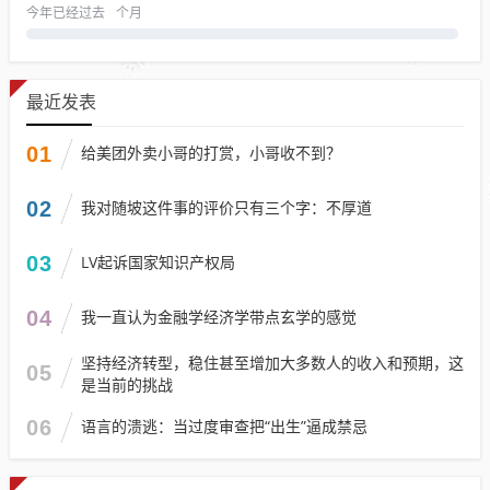
今年已经过去
个月
最近发表
01
给美团外卖小哥的打赏，小哥收不到？
02
我对随坡这件事的评价只有三个字：不厚道
03
LV起诉国家知识产权局
04
我一直认为金融学经济学带点玄学的感觉
坚持经济转型，稳住甚至增加大多数人的收入和预期，这
05
是当前的挑战
06
语言的溃逃：当过度审查把“出生”逼成禁忌