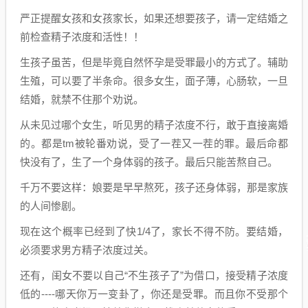
严正提醒女孩和女孩家长，如果还想要孩子，请一定结婚之
前检查精子浓度和活性！！
生孩子虽苦，但是毕竟自然怀孕是受罪最小的方式了。辅助
生殖，可以要了半条命。很多女生，面子薄，心肠软，一旦
结婚，就禁不住那个劝说。
从未见过哪个女生，听见男的精子浓度不行，敢于直接离婚
的。都是tm被轮番劝说，受了一茬又一茬的罪。最后命都
快没有了，生了一个身体弱的孩子。最后只能苦熬自己。
千万不要这样：娘要是早早熬死，孩子还身体弱，那是家族
的人间惨剧。
现在这个概率已经到了快1/4了，家长不得不防。要结婚，
必须要求男方精子浓度过关。
还有，闺女不要以自己“不生孩子了”为借口，接受精子浓度
低的----哪天你万一变卦了，你还是受罪。而且你不受那个