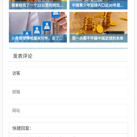
我曾经找了一个22公里的岗位，坚持了2个星期就坚持不下去了
中国青少年足球人口近30年是断崖式下降
小孩哥觉得哈基米可怜，买了火腿肠喂哈基米，结果哈基米直接叼走他的鹦鹉…
我一点都不怀疑中国足球的未来
发表评论
快捷回复：