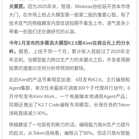
关重要。
因为2025年末，智谱、Minimax纷纷敲开资本市场
大门，在市场上抢占大模型第一股第二股的重要心智。有了
技术底气的杨植麟发内部信说短期不着急上市，语气里多少
带着一些我们还在做研究的从容。
今年1月发布的多模态大模型K2.5是Kimi在商业化上的分水
岭。
据悉，上线不到一个月，累计收入就超过了2025年全
年总和。当模型能力跨过生产力的关键点之后，开发者用脚
投票的速度比任何分析师预测的都快。
此后Kimi的产品节奏明显加速：4月发布K2.6，主打编程和
Agent集群，单次任务最高可调度300个子代理并行协作；6
月中旬发布Kimi Work，一个电脑端本地通用Agent产品；
同期还推出了K2.7 Code编程专用模型，长程任务的Token
消耗直接减少30%。
杨植麟说了一句挺有判断力的话，编程能力是AI生产力提升
的起点，从Token消耗看，编程占了90%。但这只是AI智能