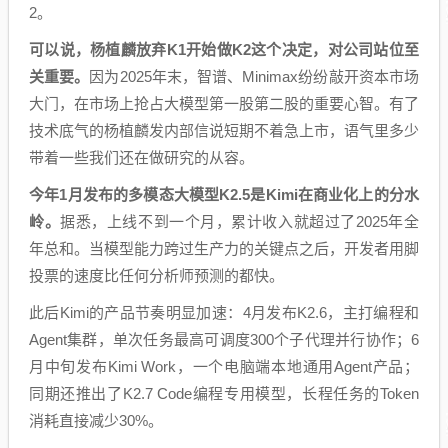
2。
可以说，杨植麟放弃K1开始做K2这个决定，对公司站位至
关重要。
因为2025年末，智谱、Minimax纷纷敲开资本市场
大门，在市场上抢占大模型第一股第二股的重要心智。有了
技术底气的杨植麟发内部信说短期不着急上市，语气里多少
带着一些我们还在做研究的从容。
今年1月发布的多模态大模型K2.5是Kimi在商业化上的分水
岭。
据悉，上线不到一个月，累计收入就超过了2025年全
年总和。当模型能力跨过生产力的关键点之后，开发者用脚
投票的速度比任何分析师预测的都快。
此后Kimi的产品节奏明显加速：4月发布K2.6，主打编程和
Agent集群，单次任务最高可调度300个子代理并行协作；6
月中旬发布Kimi Work，一个电脑端本地通用Agent产品；
同期还推出了K2.7 Code编程专用模型，长程任务的Token
消耗直接减少30%。