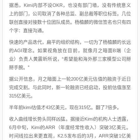
据悉，Kimi内部不设OKR，也没有部门墙，没有传统意义
上的部门，公司取消了各种总监、副总裁等职位标签。几位
联创直接对接数十位团队成员。杨植麟的微信签名也只有四
个字：直接沟通。
快速的产品迭代，扁平的组织结构，一切为了杨植麟的长远
的AGI理念。如果视角放在目前，就像月之暗面B端（企
业）负责人黄震昕所说，“希望能和海外那三家模型公司掰
掰手腕。”
据公开信息，月之暗面上一轮200亿美元估值的融资于近日
完成交割。与此同时，新一轮融资已经启动，投前估值涨至
315亿美元。
半年前kimi估值才43亿美元，现在315亿。翻了7倍多。
收入曲线增长势头同样凶猛。据接近Kimi的机构人士透露，
6月中旬，Kimi的ARR（年度经常性收入）突破3亿美元。
时间线拉出来更直观，K2.5发布后的3月，ARR突破1亿美