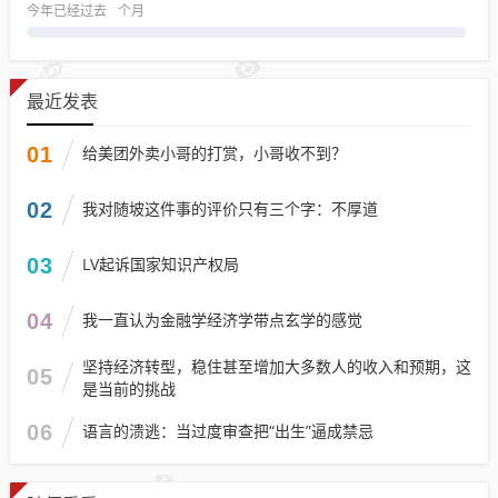
今年已经过去
个月
最近发表
01
给美团外卖小哥的打赏，小哥收不到？
02
我对随坡这件事的评价只有三个字：不厚道
03
LV起诉国家知识产权局
04
我一直认为金融学经济学带点玄学的感觉
坚持经济转型，稳住甚至增加大多数人的收入和预期，这
05
是当前的挑战
06
语言的溃逃：当过度审查把“出生”逼成禁忌