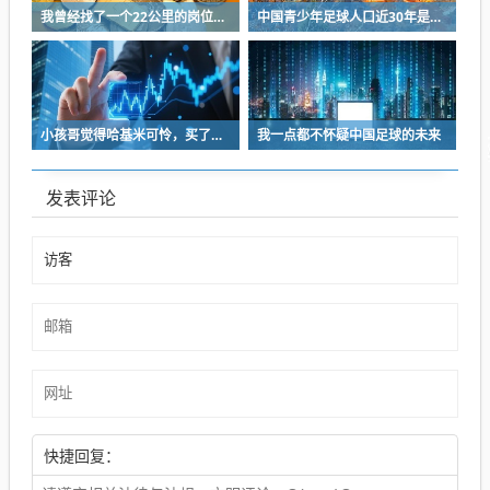
我曾经找了一个22公里的岗位，坚持了2个星期就坚持不下去了
中国青少年足球人口近30年是断崖式下降
小孩哥觉得哈基米可怜，买了火腿肠喂哈基米，结果哈基米直接叼走他的鹦鹉…
我一点都不怀疑中国足球的未来
发表评论
快捷回复：