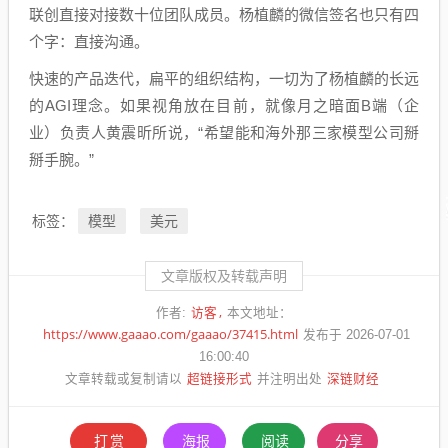
联创直接对接数十位团队成员。杨植麟的微信签名也只有四
个字：直接沟通。
快速的产品迭代，扁平的组织结构，一切为了杨植麟的长远
的AGI理念。如果视角放在目前，就像月之暗面B端（企
业）负责人黄震昕所说，“希望能和海外那三家模型公司掰
掰手腕。”
模型
美元
标签：
文章版权及转载声明
访客
作者:
本文地址：
https://www.gaaao.com/gaaao/37415.html
发布于 2026-07-01
16:00:40
超链接形式
深链财经
文章转载或复制请以
并注明出处
打赏
海报
阅读
分享