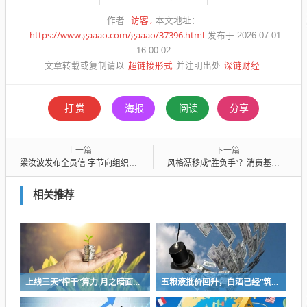
访客
作者:
本文地址：
https://www.gaaao.com/gaaao/37396.html
发布于 2026-07-01
16:00:02
超链接形式
深链财经
文章转载或复制请以
并注明出处
打赏
海报
阅读
分享
上一篇
下一篇
梁汝波发布全员信 字节向组织要效率
风格漂移成“胜负手”？消费基金九成亏损之下，那几只暴涨超50%的基金，能否上车？
相关推荐
上线三天“榨干”算力 月之暗面被Kimi K3“逼”着IPO
五粮液批价回升，白酒已经“筑底”？