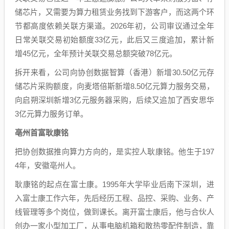
储芯片，又需要为算力租赁业务找到下游客户，而这两个环
节都高度依赖关联方渠道。2026年初，公司审议通过全年
日常关联交易初始额度33亿元，此后又三度追加，累计新
增45亿元，全年预计关联交易总额突破78亿元。
拆开来看，公司向协创数据智算（香港）新增30.50亿元存
储芯片采购额度，向麦塔倍斯新增8.50亿元算力服务交易，
向启朔深圳新增3亿元服务器采购，后续又追加了西安思华
3亿元算力服务订单。
亳州首富耿康铭
把协创数据推向算力方向的，是实控人耿康铭。他生于197
4年，安徽亳州人。
耿康铭的起点在富士康。1995年大学毕业后南下深圳，进
入富士康工作六年，先后经历工程、品控、采购、业务、产
线管理等多个岗位，做到课长。离开富士康后，他与合伙人
创办一家小型加工厂，从事电脑机箱和散热零配件制造，靠