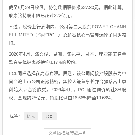
截至6月29日收盘，协创数据股价报327.83元，据此计算，
耿康铭持股市值已超过322亿元。
不过，股价上行周期内，公司第二大股东POWER CHANN
EL LIMITED（简称“PCL”）及多名核心高管却选择了同步减
持。
2026年4月，潘文俊、易洲、陈礼平、甘杏、瞿亚能五名董
监高集体披露减持约0.17%的股份。
PCL同样选择在高点套现。据悉，该公司间接控股股东为中
国台湾上市公司正崴精密，实控人兼董事长郭台强系富士康
创始人郭台铭胞弟。2026年4月，PCL通过询价转让3%股
权，套现约25亿元，持股比例由16.66%降至13.66%。
亿元
公司
标签：
文章版权及转载声明