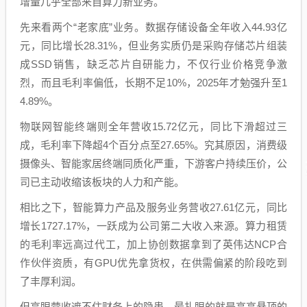
增量几乎全部来自算力新业务。
先来看两个“老家底”业务。数据存储设备全年收入44.93亿
元，同比增长28.31%，但业务实质仍是采购存储芯片组装
成SSD销售，缺乏芯片自研能力，不仅行业价格竞争激
烈，而且毛利率偏低，长期不足10%，2025年才勉强升至1
4.89%。
物联网智能终端则全年营收15.72亿元，同比下滑超过三
成，毛利率下降超4个百分点至27.65%。究其原因，消费级
摄像头、智能家居终端同质化严重，下游客户持续压价，公
司已主动收缩该板块的人力和产能。
相比之下，智能算力产品及服务业务营收27.61亿元，同比
增长1727.17%，一跃成为公司第二大收入来源。算力租赁
的毛利率远高过代工，加上协创数据拿到了英伟达NCP合
作伙伴资质，有GPU优先拿货权，在供需偏紧的阶段吃到
了丰厚利润。
但亮眼营收遮不住财务上的隐患，最扎眼的就是高高悬顶的