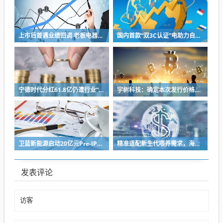
上市后首遇业绩回调 老板电器将完成代际交棒 少帅掌舵闯存量周期
国内首款“双3C认证”电助力自行车上市，京东京造率先完成全链路安全认证
宁德时代分红61.8亿仍遭行业“去宁德化” 曾毓群的“尊重考题”该怎么答？
宇树科技：确定本次发行价格为 150.80元/股
卫蓝新能源启动20亿元Pre-IPO轮融资 冲刺2027年创业板上市
精准适配新生代喂养需求，海普诺凯双新品解锁育儿新选择！
发表评论