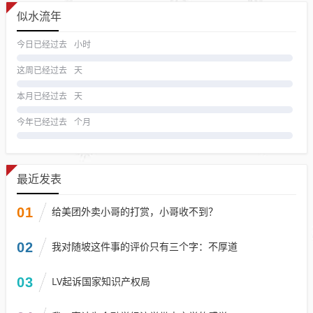
似水流年
今日已经过去
小时
这周已经过去
天
本月已经过去
天
今年已经过去
个月
最近发表
01
给美团外卖小哥的打赏，小哥收不到？
02
我对随坡这件事的评价只有三个字：不厚道
03
LV起诉国家知识产权局