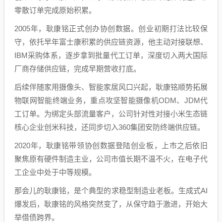
零散订单完成原始积累。
2005年，耿康铭正式创办协创数据。创业初期打法比较保
守，依托早年富士康积累的供应链资源，他主动对接联想、
IBM采购体系，逐步拿到批量代工订单，深度切入两大国际
厂商存储供应链，完成早期营收打底。
后续伴随家用摄像头、智能家居风口兴起，耿康铭顺势拓展
物联网智能终端业务，重点攻坚智能摄像机ODM、JDM代
工订单。为绑定头部流量客户，公司针对性对接小米生态链
核心企业创米科技，还同步切入360集团安防终端供应链。
2020年，耿康铭带领协创数据登陆创业板，上市之后依旧
聚焦原有硬件制造主业，公司市值长期不温不火，在电子代
工企业中处于中等规模。
那会儿的耿康铭，是个典型的求稳型制造业老板。生成式AI
爆发后，耿康铭的风格突然变了，从保守趋于激进，开始大
举借债跨界。