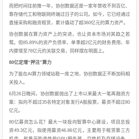
而把时间往前推一年，协创数据还是一家年营收不到百亿、
靠存储代工和物联网终端过日子的公司。如今，它已经通过
直接采购和融资租赁，累计撬动了超360亿元的算力资产。
协创数据在算力资产上的突进，也让资本市场对其趋之若
鹜。但85.89%的资产负债率、单季超2亿元的财务费用、年
内骤增至78亿元的关联交易，同样摆在明面上。
80亿定增“押注”算力
为了能在AI算力领域站稳一席之地，协创数据正不断加码相
关投入。
6月26日晚间，协创数据抛出了上市以来最大一笔再融资方
案：拟向不超过35名特定对象发行A股股票，募资不超过80
亿元。
80亿募资怎么花？最大一块投向智算中心建设，项目总投
资49.3亿元，拟使用募资46.86亿元，主要用于租赁第三方
机房、批量采购高性能GPU服务器、交换机及存储设备，