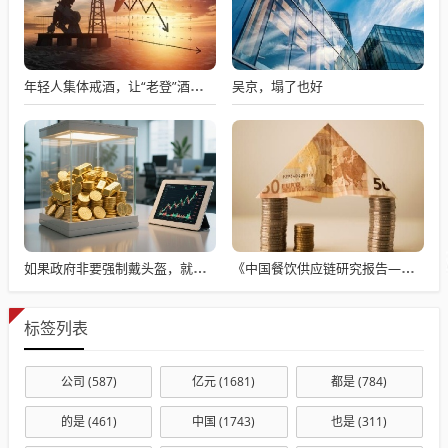
吴京，塌了也好
年轻人集体戒酒，让“老登”酒企的天快塌了
如果政府非要强制戴头盔，就得先让电动自行车有个放头盔的地方
《中国餐饮供应链研究报告——地道重庆老火锅应用方案》发布
标签列表
公司
(587)
亿元
(1681)
都是
(784)
的是
(461)
中国
(1743)
也是
(311)