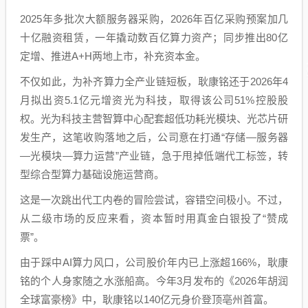
2025年多批次大额服务器采购，2026年百亿采购预案加几
十亿融资租赁，一年撬动数百亿算力资产；同步推出80亿
定增、推进A+H两地上市，补充资本金。
不仅如此，为补齐算力全产业链短板，耿康铭还于2026年4
月拟出资5.1亿元增资光为科技，取得该公司51%控股股
权。光为科技主营智算中心配套超低功耗光模块、光芯片研
发生产，这笔收购落地之后，公司意在打通“存储—服务器
—光模块—算力运营”产业链，急于甩掉低端代工标签，转
型综合型算力基础设施运营商。
这是一次跳出代工内卷的冒险尝试，容错空间极小。不过，
从二级市场的反应来看，资本暂时用真金白银投了“赞成
票”。
由于踩中AI算力风口，公司股价年内已上涨超166%，耿康
铭的个人身家随之水涨船高。今年3月发布的《2026年胡润
全球富豪榜》中，耿康铭以140亿元身价登顶亳州首富。