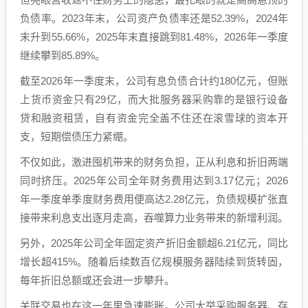
负债率。2023年末，公司资产负债率还是52.39%，2024年
末升到55.66%，2025年末直接跳到81.48%，2026年一季度
继续攀到85.89%。
截至2026年一季度末，公司有息负债合计约180亿元，但账
上货币资金只有29亿，而大批服务器采购靠的是银行设备
贷和融资租赁，自有资金完全盖不住还在滚雪球的资本开
支，短期偿债压力紧绷。
不仅如此，激进囤机带来的财务负担，正从利息和折旧两端
同时挤压。2025年公司全年财务费用达到3.17亿元；2026
年一季度单季度财务费用便高达2.28亿元，负债规模扩张直
接带来利息支出逐月走高，吞噬算力业务带来的新增利润。
另外，2025年公司全年固定资产折旧金额超6.21亿元，同比
增长超415%。随着后续数百亿规模服务器陆续到货转固，
每年折旧总额或还会进一步攀升。
关联交易也在这一年里急速膨胀。公司大举采购服务器、存