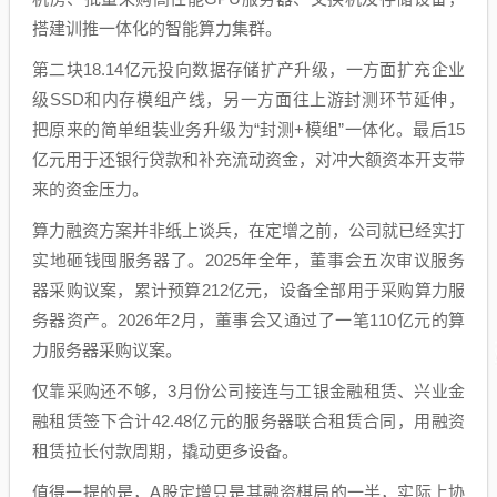
搭建训推一体化的智能算力集群。
第二块18.14亿元投向数据存储扩产升级，一方面扩充企业
级SSD和内存模组产线，另一方面往上游封测环节延伸，
把原来的简单组装业务升级为“封测+模组”一体化。最后15
亿元用于还银行贷款和补充流动资金，对冲大额资本开支带
来的资金压力。
算力融资方案并非纸上谈兵，在定增之前，公司就已经实打
实地砸钱囤服务器了。2025年全年，董事会五次审议服务
器采购议案，累计预算212亿元，设备全部用于采购算力服
务器资产。2026年2月，董事会又通过了一笔110亿元的算
力服务器采购议案。
仅靠采购还不够，3月份公司接连与工银金融租赁、兴业金
融租赁签下合计42.48亿元的服务器联合租赁合同，用融资
租赁拉长付款周期，撬动更多设备。
值得一提的是，A股定增只是其融资棋局的一半，实际上协