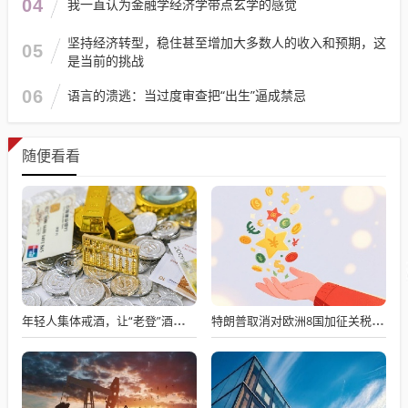
04
我一直认为金融学经济学带点玄学的感觉
坚持经济转型，稳住甚至增加大多数人的收入和预期，这
05
是当前的挑战
06
语言的溃逃：当过度审查把“出生”逼成禁忌
随便看看
年轻人集体戒酒，让“老登”酒企的天快塌了
特朗普取消对欧洲8国加征关税：已与北约就格陵兰达成“框架性协议”