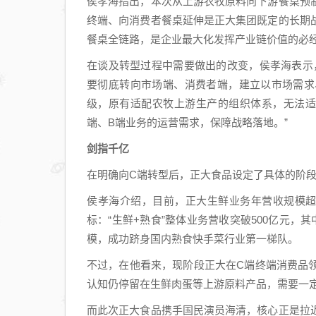
侯孝海指出，本次从上游农牧原料向下游餐桌预
终端、向消费者餐桌延伸是正大集团既定的长期
餐桌全链路，是企业最大化发挥产业链价值的必
在谈及转型过程中需要做出的改变，侯孝海表示
要彻底转向市场端、消费者端，建立以市场需求
级，原有适配农牧上游生产的组织体系，无法适
端、B端业务的运营需求，保障战略落地。”
剑指千亿
在明确向C端转型后，正大食品设定了具体的阶
侯孝海介绍，目前，正大生鲜业务年营收规模超
标：“生鲜+熟食”整体业务营收突破500亿元，
模，成功跻身国内熟食快手菜行业第一梯队。
不过，在他看来，现阶段正大在C端终端消费品
认知仍停留在生鲜肉蛋等上游原料产品，需要一
而此次正大食品携手国民演员海清，核心正是拉