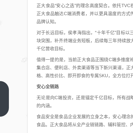
正大食品“安心之选”的理念高度契合。依托TV
正大食品触达C端消费者，并以更具温度的方式
品牌认知。
对于长远目标，侯孝海指出，“十年千亿”目标
块突围，补齐终端业务短板，后续每三年持续放
千亿营收目标。
值得一提的是，当前正大食品正围绕C端多维度
集合店、便利店、外卖渠道等当下新兴渠道，正
格、高性价比、即开即食的专属SKU，全方位打
安心全链路
梁
无论是向C端投资，还是锚定千亿目标，所有战
汝
的内涵。
波
上
一
发
食品安全是食品企业发展的立身之本，安心理念
篇
布
食品。正大食品将从全产业链链路、辅料管控、
全