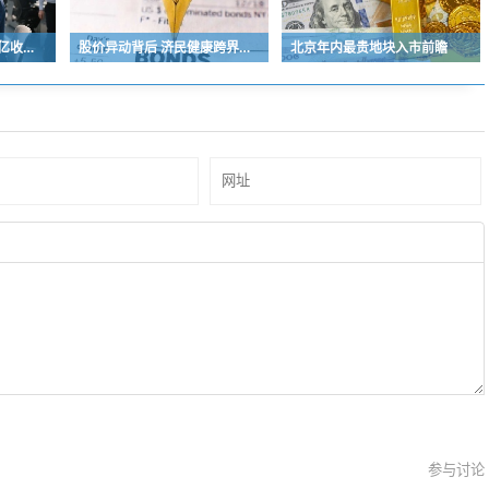
马斯克首场业绩会：万亿收入将提前一年达成
股价异动背后 济民健康跨界芯片谋变
北京年内最贵地块入市前瞻
参与讨论