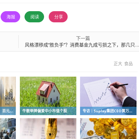
海报
阅读
分享
下一篇
风格漂移成“胜负手”？消费基金九成亏损之下，那几只暴涨超50%的基金，能否上车？
正大
食品
“超女”陈西贝被曝售假：百元羽绒服号称鹅绒实为廉价飞丝，直播间卖出超百万元
牛散举牌偏爱中小市值个股
专访｜Suplay集团CEO黄万钧：怎么做一门提供情绪价值的生意