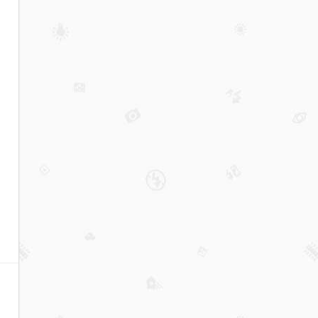
基金
九成
亏损
之
下，
那几
只暴
涨超
50%
的基
金，
能否
上
车？