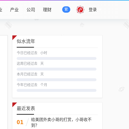
业
产业
公司
理财
登录
繁
似水流年
今日已经过去
小时
这周已经过去
天
本月已经过去
天
今年已经过去
个月
最近发表
给美团外卖小哥的打赏，小哥收不
01
到？