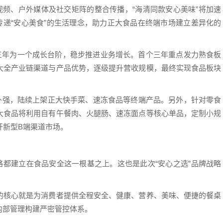
C视频、户外媒体及社交矩阵的整合传播，“海清同款安心美味”将加速
传递“安心美食”的生活理念，助力正大食品在终端市场建立差异化的
以三年为一个成长台阶，稳步推进业务增长。首个三年重点发力熟食板
大全产业链渠道与产品优势，逐级提升营收规模，最终实现食品板块
补强，陆续上架正大快手菜、速冻食品等终端产品。另外，针对零食
大食品将利用自有午餐肉、火腿肠、速冻面点等核心单品，定制小规
开新型B端渠道市场。
略都建立在食品安全这一根基之上。这也是此次“安心之选”品牌战略
的核心就是为消费者提供全程安全、健康、营养、美味、便捷的餐桌
内部管理构建严密管控体系。