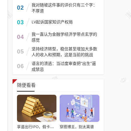
我对随坡这件事的评价只有三个字：
02
不厚道
03
LV起诉国家知识产权局
我一直认为金融学经济学带点玄学的
04
感觉
坚持经济转型，稳住甚至增加大多数
05
人的收入和预期，这是当前的挑战
语言的溃逃：当过度审查把“出生”逼
06
成禁忌
随便看看
穿搭博主，别太离谱
享道出行IPO，假卡位？真续命？