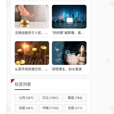
法律由服务于人民，变成了服务于法学届
“妈妈臀”被群嘲，谁在用“妈妈”污名身体？
穿搭博主，别太离谱
从菜市场到港交所，袁记食品的规模神话，究竟还能走多远？
标签列表
公司
(587)
亿元
(1681)
都是
(784)
的是
(461)
中国
(1743)
也是
(311)