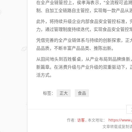
在全产业链管控上，侯孝海表示，“全流程可追
员
制、自加工全链路自主管控，实现每一款产品从
信
字
此外，将持续升级企业内部食品安全管控标准，
节
力，通过管理制度持续迭代，实现食品安全管控常
向
凭借完善的全产业链体系与持续的创新探索，正
组
品品质，不断丰富产品品类、推陈出新。
织
要
从田间地头到百姓餐桌，从产业布局到品牌焕新
效
新篇章。在消费升级与产业升级的双重驱动下，
率
活方式。
正大
食品
标签：
访客
https://www
作者:
本文地址：
文章转载或复制