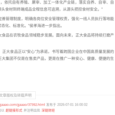
溯，依托自有养殖、屠宰、加工一体化产业链，落实自养、自宰、自
源头食材到终端成品全程信息可追溯，从源头把控食材安全。”
完善管理制度，明确各岗位安全管理权责，强化一线人员执行落地能
态化、标准化。”侯孝海进一步指出。
大食品在农牧食品领域稳步发展。面向未来，正大食品将持续打磨产
，正大食品正以“安心”为承诺，书写着跨国企业在中国高质量发展的
正大集团不仅是在售卖产品，更是在推广一种安心、健康、便捷的生
文章版权及转载声明
.gaaao.com/gaaao/37392.html
发布于 2026-07-01 16:00:02
超链接形式
深链财经
请以
并注明出处