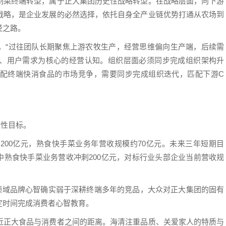
制菜终端转型，属于正大集团历史性战略转型。在战略层面，向下游
战略，是企业发展的必然选择，依托自身全产业链优势打通从农场到
经之路。
，“过往团队长期聚焦上游农牧生产，经营思维偏向生产端，后续需
、用户需求为核心的经营认知。组织层面必须同步完成组织架构升
配终端快消食品的市场竞争，需要同步完成组织迭代，匹配下游C
段性目标。
200亿元，熟食快手菜业务年营收规模约70亿元。未来三年短期目
其中熟食快手菜业务营收冲刺200亿元，对标行业头部企业当前营收规
领域品牌心智确实弱于深耕终端多年的竞品，大众对正大集团的固有
定时间完成消费者心智教育。
近正大食品与消费者之间的距离。海清注重品质、关爱家人的特质与