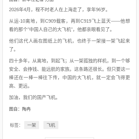
2026年4月，程不时老人在上海走了，享年96岁。
从运-10离地，到C909载客，再到C919飞上蓝天——他想
看的那个"中国人自己的大飞机"，他都亲眼看见了。
他们这代人画在图纸上的飞机，也终于一架接一架飞起来
了。
四十多年，从离地，到起飞；从一架孤独的样机，到一个够
安全、会挣钱、能远航的家族。这条路还很长。但只要这一
棒还在一棒一棒往下传，中国的大飞机，就一定会飞得更
高、更远。
加油，我们的国产飞机。
图自：陶冉
一架
飞机
标签：