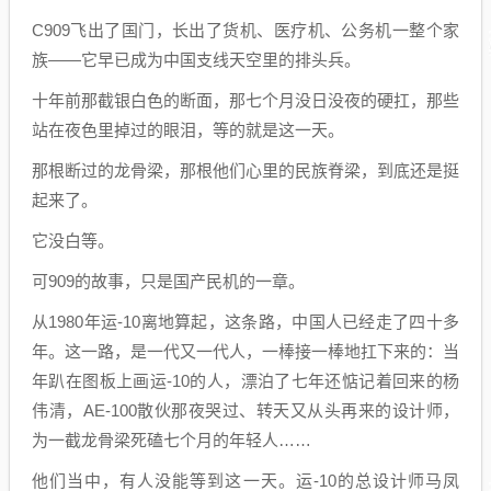
C909飞出了国门，长出了货机、医疗机、公务机一整个家
族——它早已成为中国支线天空里的排头兵。
十年前那截银白色的断面，那七个月没日没夜的硬扛，那些
站在夜色里掉过的眼泪，等的就是这一天。
那根断过的龙骨梁，那根他们心里的民族脊梁，到底还是挺
起来了。
它没白等。
可909的故事，只是国产民机的一章。
从1980年运-10离地算起，这条路，中国人已经走了四十多
年。这一路，是一代又一代人，一棒接一棒地扛下来的：当
年趴在图板上画运-10的人，漂泊了七年还惦记着回来的杨
伟清，AE-100散伙那夜哭过、转天又从头再来的设计师，
为一截龙骨梁死磕七个月的年轻人……
他们当中，有人没能等到这一天。运-10的总设计师马凤