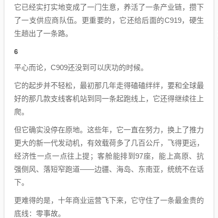
它已经实打实地变成了一门生意，养活了一条产业链，攒下
了一支供应商队伍。更重要的，它还给后面的C919，硬生
生趟出了一条路。
6
平心而论，C909还没到可以庆功的时候。
它的起步并不轻松，最初那几年走得磕磕绊绊，要和全球最
好的那几款支线客机站到同一条起跑线上，它还得继续往上
爬。
但它确实没停在原地。这些年，它一直在努力，换上了推力
更大的新一代发动机，有效载荷多了几百公斤，飞得更远，
经济性一点一点往上提；客舱能排到97座，能上高原、抗
强侧风、落短窄跑道——边疆、海岛、东南亚，统统不在话
下。
更难得的是，十年商业运营飞下来，它守住了一条最金贵的
底线：零事故。