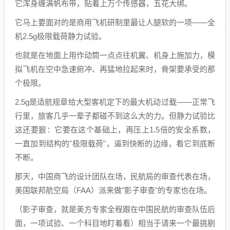
它浑身缠满帆布带，贴着上万个传感器，五花大绑。
它马上要面对的是商用飞机研制里最让人腿软的一项——全
机2.5g极限载荷静力试验。
也就是在地面上用作动筒一点点往机翼、机身上施加力，模
拟飞机在空中急速俯冲、再猛地拉起来时，骨架要承受的那
个极限。
2.5g是适航规章给大型客机定下的最大机动过载——正常飞
行里，旅客几乎一辈子都碰不到这么大的力。但静力试验比
这还要狠：它要在这个基础上，再压上1.5倍的安全系数，
一直加到结构的"极限载荷"，逼到快断的边缘，看它到底断
不断。
那天，中国商飞的设计团队在场，民航局的审查代表在场，
美国联邦航空局（FAA）派来做"影子审查"的专家也在场。
（影子审查，就是美方专家全程跟在中国民航的审查队伍后
面，一项试验、一个科目地盯着看）相当于请来一个最挑剔