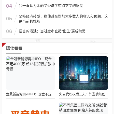
04
我一直认为金融学经济学带点玄学的感觉
坚持经济转型，稳住甚至增加大多数人的收入和预期，这
05
是当前的挑战
06
语言的溃逃：当过度审查把“出生”逼成禁忌
随便看看
失去代理权后三夫户外逆袭崛起
金晟新能源再冲IPO：现金不足4000万 超18亿短债扩张中亏损