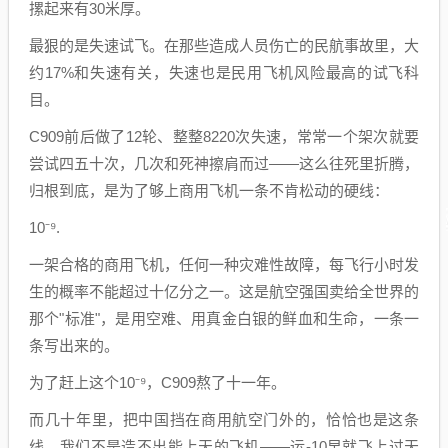
摞起来有30米厚。
最狠的是失速试飞。在那些造成人员伤亡的民航事故里，大
约17%和失速有关，失速也是民用飞机风险最高的试飞科
目。
C909前后做了12轮、整整8220次失速，常常一个架次就要
尝试四五十次，几次和死神擦肩而过——这么往死里折腾，
归根到底，是为了够上商用飞机一条不肯松动的硬线：
10⁻⁹.
一架合格的商用飞机，任何一种灾难性故障，每飞行小时发
生的概率不能超过十亿分之一。这是航空强国卖给全世界的
那个"标准"，是用空难、用真金白银的鲜血和生命，一条一
条写出来的。
为了赶上这个10⁻⁹，C909熬了十一年。
而几十年里，把中国挡在商用航空门外的，恰恰也是这条
线。我们不是造不出能上天的飞机——运-10早就飞上过天