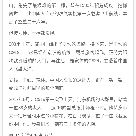
山，跑完了最艰难的第一棒，却在1990年积劳成疾、抱憾
离世——比中国人自己的喷气客机第一次载客飞上航线，早
走了整整二十六年。
但接力棒，一棒都没掉。
909用十年，替中国蹚出了支线这条路。接下来，是干线的
C919——它已经在京沪的航线上载着旅客起飞，正努力叩
响欧洲适航的大门；再往后，是宽体的C929，要载着中国
人飞越大洋。
支线、干线、宽体。中国人头顶的这片天，正在一架一架，
变成千年前描述的那个画面。
2017年5月，C919第一次飞上天。浦东机场的人群里，站着
一位88岁的老人——运-10的副总设计师程不时。他特意带
来一把年轻时用过的小提琴，在首飞现场，拉了一曲《我爱
你中国》。琴身斑驳，刻着三十多年的光阴。
图自：新华社记者 方喆