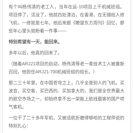
有个叫杨伟清的老工人，当年在运-10项目上干机械班组。
项目停了，活没了，他就四处漂泊，在香港、在无锡给人修
飞机，一修就是七年。他后来跟《瞭望东方周刊》回忆，那
些年心里头就盼着一件事——
特别希望有一天，能回来。
多年以后，他真的回来了。
（随着ARJ21项目的启动，杨伟清等老一辈技术工人被重新
召回，他担任ARJ21-700机械班组的组长。）
那二三十年里，在中国苍穹之上，几乎全是别人的飞机。买
波音，买空客，买巴西的、买加拿大的，我们是全世界最大
的航空市场之一，却始终拿不出一架能上航线载客的国产喷
气客机。
一位干了二十多年军机、又被适航折磨得够呛的工程师说的
特别扎心：