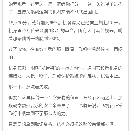
的旁观者，在旁边一笔一笔给你打分——这一关过得了过不
了，直接关系到这架飞机将来能不能飞出国门。
18点30分，载荷加到85%。机翼翼尖已经向上翘起1.8米，
机身里不断传来金属"咔咔"的声音。所有人盯着监视器，盼
着那条曲线一路爬到100%。
过了87%，往88%加载的那一瞬间，飞机中后段传来一声闷
响。
机身底部一根叫"龙骨梁"的主承力构件，连同它和后机身的
连接处，失稳、断了。卸载保护系统瞬间启动，试验中止。
那一下，意味着失败。
但要在这里科普一下：它失稳的位置，已经在2.5g之上、那
段规章额外要求的安全余量里了——也就是说，飞机在正常
飞行中根本到不了那么大的力。
只是要想拿到取证资格，结构必须把这整段余量都扛满。