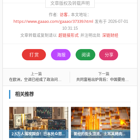
文章版权及转载声明
访客
作者:
本文地址：
https://www.gaaao.com/gaaao/37339.html
发布于 2026-07-01
10:31:15
超链接形式
深链财经
文章转载或复制请以
并注明出处
打赏
海报
阅读
分享
上一篇
下一篇
在欧洲，空调已经成了政治问题了
共同富裕出炉背后：中国要抢在年轻人负面情绪全面爆发之前完成收入分配改革
相关推荐
2.5万人围攻国会！日本民众怒了：让她下台！
曾经的街头顶流，土耳其烤肉为什么消失了？