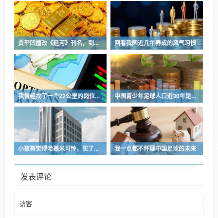
贾平凹擅改《延河》刊名，到底错在哪里？这三点才是问题的关键
回看我国近几年养成的风气习惯
我曾经找了一个22公里的岗位，坚持了2个星期就坚持不下去了
中国青少年足球人口近30年是断崖式下降
小孩哥觉得哈基米可怜，买了火腿肠喂哈基米，结果哈基米直接叼走他的鹦鹉…
我一点都不怀疑中国足球的未来
发表评论