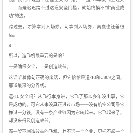
——而是迟迟跨不过这道安全门槛，就始终摸不到"商业成
功"的边。
跨过去，才算拿到入场券。可拿到入场券，离赢也还差很
远。
4
所以，造飞机最重要的是啥？
一是确保安全，二是创造效益。
这话听着像句正确的废话，但它恰恰是运-10和C909之间，
那道最深的分界线。
运-10安全吗？从飞行本身讲，它飞了那么多年没出事，它
是成功的。可它从来没真正进过市场——没有航空公司靠它
挣过一分钱，没有一条产业链因为它转起来。它飞起来了，
却没来得及创造效益。
而一架不创造效益的飞机，养不活一个产业，更托不起一个