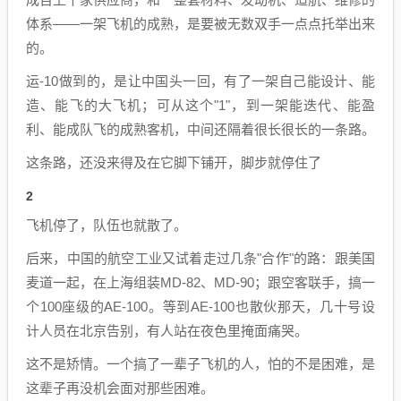
体系——一架飞机的成熟，是要被无数双手一点点托举出来
的。
运-10做到的，是让中国头一回，有了一架自己能设计、能
造、能飞的大飞机；可从这个"1"，到一架能迭代、能盈
利、能成队飞的成熟客机，中间还隔着很长很长的一条路。
这条路，还没来得及在它脚下铺开，脚步就停住了
2
飞机停了，队伍也就散了。
后来，中国的航空工业又试着走过几条"合作"的路：跟美国
麦道一起，在上海组装MD-82、MD-90；跟空客联手，搞一
个100座级的AE-100。等到AE-100也散伙那天，几十号设
计人员在北京告别，有人站在夜色里掩面痛哭。
这不是矫情。一个搞了一辈子飞机的人，怕的不是困难，是
这辈子再没机会面对那些困难。