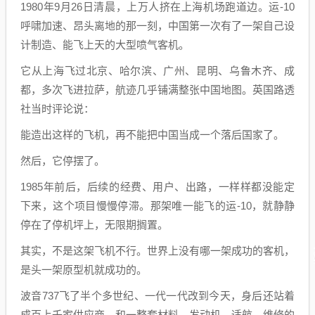
1980年9月26日清晨，上万人挤在上海机场跑道边。运-10
呼啸加速、昂头离地的那一刻，中国第一次有了一架自己设
计制造、能飞上天的大型喷气客机。
它从上海飞过北京、哈尔滨、广州、昆明、乌鲁木齐、成
都，多次飞进拉萨，航迹几乎铺满整张中国地图。英国路透
社当时评论说：
能造出这样的飞机，再不能把中国当成一个落后国家了。
然后，它停摆了。
1985年前后，后续的经费、用户、出路，一样样都没能定
下来，这个项目慢慢停滞。那架唯一能飞的运-10，就静静
停在了停机坪上，无限期搁置。
其实，不是这架飞机不行。世界上没有哪一架成功的客机，
是头一架原型机就成功的。
波音737飞了半个多世纪、一代一代改到今天，身后还站着
成百上千家供应商，和一整套材料、发动机、适航、维修的