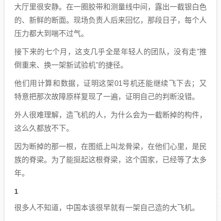
大厅里很安静。在一圈胶带和测量线中间，露出一截银白色
的、新鲜的断面。现场负责人后来回忆，那段日子，每个人
压力都大到喘不过气。
接下来的七个月，这支几乎全是年轻人的团队，没有走"推
倒重来、换一架新试验机"的捷径。
他们用计算和数据，证明这架01号机还能继续飞下去；又
特意把那次故障原样复现了一遍，证明自己的判断没错。
外人很难理解，造飞机的人，为什么会为一截断掉的构件，
这么久都放不下。
因为断掉的那一根，在图纸上叫龙骨梁，在他们心里，是民
族的脊梁。为了能挺起这根脊梁，这个国家，已经等了太多
年。
1
很多人不知道，中国本该很早就有一架自己造的大飞机。