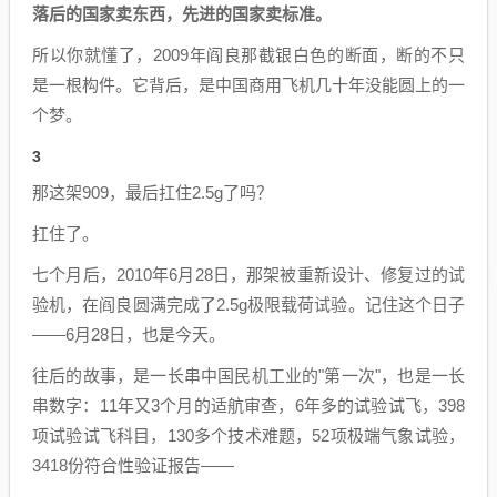
落后的国家卖东西，先进的国家卖标准。
所以你就懂了，2009年阎良那截银白色的断面，断的不只
是一根构件。它背后，是中国商用飞机几十年没能圆上的一
个梦。
3
那这架909，最后扛住2.5g了吗？
扛住了。
七个月后，2010年6月28日，那架被重新设计、修复过的试
验机，在阎良圆满完成了2.5g极限载荷试验。记住这个日子
——6月28日，也是今天。
往后的故事，是一长串中国民机工业的"第一次"，也是一长
串数字：11年又3个月的适航审查，6年多的试验试飞，398
项试验试飞科目，130多个技术难题，52项极端气象试验，
3418份符合性验证报告——