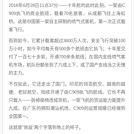
2016年6月28日11点37分——十年前的此时此刻，一架由C
909执飞的商业航班，载着70名旅客，从成都飞往上海虹
桥。这是中国第一架自主研制的喷气式客机，第一次正式载
客飞行。
而到如今，它累计载客超过3600万人次，安全飞行突破100
万小时，如今平均每天有500多个航班由它执飞；十年里交
付了一百七十多架，开通700余条航线；在国内支线喷气客
机市场，机队份额坐到了六成上下，成了国产支线当之无愧
的主力。
不仅如此，它还走出了国门。印尼的翎亚航空、越南的越
捷、老挝航空，陆续开通了由C909执飞的航线。它也不再
只载人——拆掉座椅改成货机，一架飞机的货运能力能提升
九成。在广东的揭阳潮汕机场，C909的运营规模已经做到
全国第一。
这就是"效益"两个字落到地上的样子。