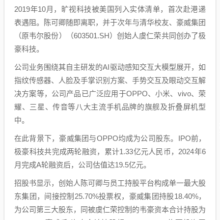
2019年10月，旷视科技被美国列入实体清单，首次赴港递
表遇阻。陈可卿随即离职，并于次年与清华校友、豪威集团
（原韦尔股份）（603501.SH）创始人虞仁荣共同创办了极
豪科技。
公司业务围绕其自主研发的AI驱动感知交互大模型展开，如
指纹传感器、人脸及手掌识别方案、手势交互及眼动交互解
决方案等，公司产品已广泛应用于OPPO、小米、vivo、荣
耀、三星、传音等八大主流手机品牌的旗舰及折叠屏机型
中。
在此背景下，豪威集团与OPPO均成为公司股东。IPO前，
极豪科技共完成两轮融资，累计1.33亿元人民币，2024年6
月完成A轮融资后，公司估值达19.5亿元。
招股书显示，创始人陈可卿与员工持股平台构成单一最大股
东集团，间接控制25.70%投票权，豪威集团持股18.40%，
为公司第三大股东，同被虞仁荣控制的韦豪资本合计持股为