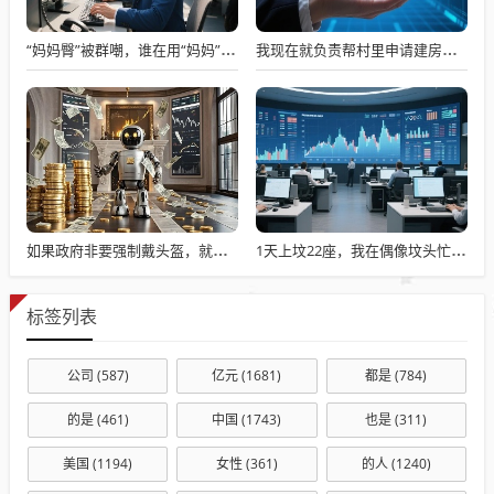
“妈妈臀”被群嘲，谁在用“妈妈”污名身体？
我现在就负责帮村里申请建房的工作，现在村里不是盖不起，是没地没指标！
如果政府非要强制戴头盔，就得先让电动自行车有个放头盔的地方
1天上坟22座，我在偶像坟头忙疯了
标签列表
公司
(587)
亿元
(1681)
都是
(784)
的是
(461)
中国
(1743)
也是
(311)
美国
(1194)
女性
(361)
的人
(1240)