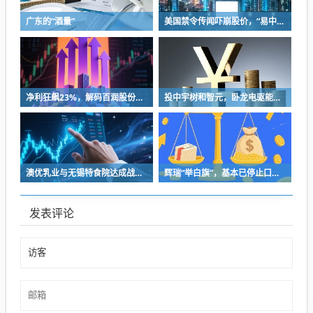
广东的“酒量”
美国禁令传闻吓崩股价，“易中天”抱团逻辑现裂痕
净利狂飙23%，解码百润股份如何用“情绪消费”切入年轻人的酒杯？
投中宇树和智元，卧龙电驱能否靠机器人叙事“改命”？
澳优乳业与无锡特食院达成战略合作，加速推进“全家营养”战略
辉瑞“举白旗”，基本已停止口服减肥药的开发
发表评论