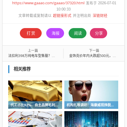
https://www.gaaao.com/gaaao/37320.html
发布于 2026-07-01
10:00:33
超链接形式
深链财经
文章转载或复制请以
并注明出处
打赏
海报
阅读
分享
上一篇
下一篇
法拉利398万纯电车型售罄？经销商：可订，但订金40万起步
金饰克价年内大跌超500元，专家：黄金的消费抄底与资产配置需划清边界
相关推荐
代工占比92%、自主品牌毛利不足4%，“两轮车界富士康”能否站稳A股？
机构扎堆调研！海康威视挣脱安防桎梏，创新业务撑起第二增长曲线