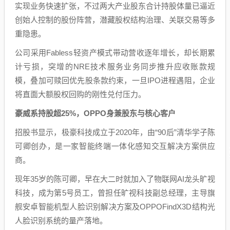
实现业务快速扩张，不过两大产业股东合计持股体量已逼近
创始人控制的股份阵营，潜藏股权结构治理、关联交易等多
重隐患。
公司采用Fabless轻资产模式带动营收逐年增长，却长期累
计亏损，突增的NRE技术服务业务同步推升应收账款规
模，叠加可赎回优先股条款约束，一旦IPO进程遇阻，企业
将直面大额股权回购的刚性兑付压力。
豪威系持股超25%，OPPO身兼股东与核心客户
招股书显示，极豪科技成立于2020年，由“90后”清华学子陈
可卿创办，是一家智能终端一体化感知交互解决方案供应
商。
现年35岁的陈可卿，早在大二时就加入了物联网AI龙头旷视
科技，成为第5号员工，曾担任旷视科技副总经理，主导旗
舰安卓智能机型人脸识别解决方案及OPPOFindX3D结构光
人脸识别系统的量产落地。