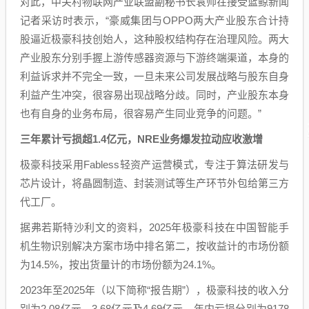
对此，中关村物联网产业联盟副秘书长袁帅在接受蓝鲸新闻
记者采访时表示，“豪威集团与OPPO两大产业股东合计持
股逼近极豪科技创始人，这种股权结构存在治理风险。两大
产业股东分别手握上游传感器资源与下游终端渠道，本身的
利益诉求并不完全一致，一旦未来公司发展战略与股东自身
利益产生冲突，很容易出现战略分歧。同时，产业股东本身
也有自身的业务布局，很容易产生同业竞争的问题。”
三年累计亏损超1.4亿元，NRE业务爆发拉动应收激增
极豪科技采用Fabless轻资产运营模式，专注于算法研发与
芯片设计，将晶圆制造、封装测试等生产环节外包给第三方
代工厂。
据弗若斯特沙利文的资料，2025年极豪科技在中国智能手
机生物识别解决方案市场中排名第二，按收益计的市场份额
为14.5%，按出货量计的市场份额为24.1%。
2023年至2025年（以下简称“报告期”），极豪科技的收入分
别为2.08亿元、3.68亿元及4.69亿元，年内亏损分别为9178