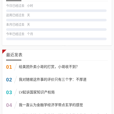
今日已经过去
小时
这周已经过去
天
本月已经过去
天
今年已经过去
个月
最近发表
01
给美团外卖小哥的打赏，小哥收不到？
02
我对随坡这件事的评价只有三个字：不厚道
03
LV起诉国家知识产权局
04
我一直认为金融学经济学带点玄学的感觉