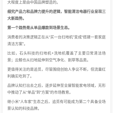
大程度上是由中国品牌塑造的。
细究产品力和品牌力提升的逻辑，智能清洁电器行业呈现三
大新趋势。
第一个趋势是从单品爆款到场景生态。
消费者的决策逻辑正在从“买一台扫地机”变成“搭建一套家庭
清洁方案”。
比如，石头科技的扫地机+洗地机覆盖了主要日常清洁场
景；云鲸也从扫地延伸到空气净化、割草等品类。
更值得关注的是追觅，尽管围绕创始人争议不断，但流量红
利确实吃到了。
品牌认知打出去之后，逐步延伸至全屋智能家电领域，无形
中推动了从“单品”到“方案”的市场教育。
继小米“人车家”生态之后，追觅有可能成为第二个具备全场
景认知的科技品牌。