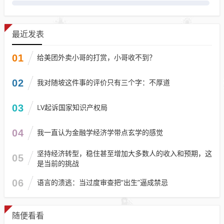
最近发表
01
给美团外卖小哥的打赏，小哥收不到？
02
我对随坡这件事的评价只有三个字：不厚道
03
LV起诉国家知识产权局
04
我一直认为金融学经济学带点玄学的感觉
坚持经济转型，稳住甚至增加大多数人的收入和预期，这
05
是当前的挑战
06
语言的溃逃：当过度审查把“出生”逼成禁忌
随便看看