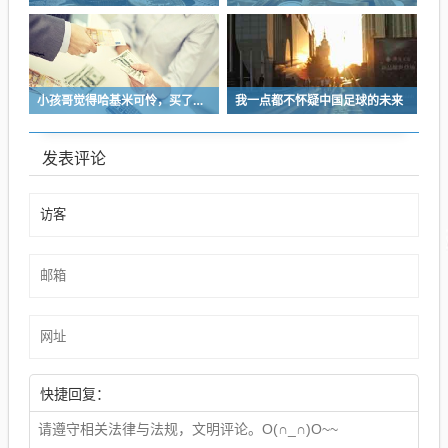
小孩哥觉得哈基米可怜，买了火腿肠喂哈基米，结果哈基米直接叼走他的鹦鹉…
我一点都不怀疑中国足球的未来
发表评论
快捷回复：