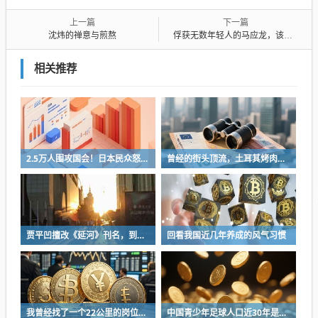
上一篇
下一篇
沈炜的禅意与煎熬
俘获无数年轻人的马应龙，该走出舒适区了？
相关推荐
2.5万人围攻国会！日本民众怒了：让她下台！
曾经的街头顶流，土耳其烤肉为什么消失了？
贾平凹擅改《延河》刊名，到底错在哪里？这三点才是问题的关键
回看我国近几年养成的风气习惯
我曾经找了一个22公里的岗位，坚持了2个星期就坚持不下去了
中国青少年足球人口近30年是断崖式下降