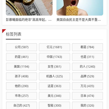
彭慕曦面临的绝非“高高举起，轻轻放下”
美国自由民主是不是大粪不重要，重要的是"美式自由民主"适合不适合中国人
标签列表
公司
(587)
亿元
(1681)
都是
(784)
的是
(461)
中国
(1743)
也是
(311)
美国
(1194)
女性
(361)
的人
(1240)
孩子
(408)
机器人
(325)
品牌
(529)
他的
(290)
这是
(363)
万元
(435)
市场
(257)
美元
(346)
日本
(474)
自己的
(427)
智能
(300)
我的
(326)