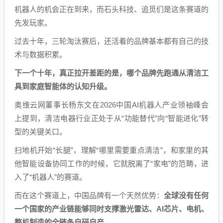
机器人的机会正在到来，而石头科技、追觅们是这条赛道的
先发玩家。
过去十年，三轮淘汰赛后，还活着的品牌基本都有自己的技
术与数据积累。
下一个十年，真正拉开差距的是，哪个品牌先跑通从清洁工
具到家庭智能体的认知升级。
奥维云网董事长杨东文在2026中国AI机器人产业领袖峰会
上提到，清洁电器行业正处于从“功能替代”向“智能进化”转
型的关键关口。
扫地机开始“长腿”，理解“哪里需要重点清洁”，和家里的其
他智能设备协同工作的时候，它就脱离了“家电”的范畴，进
入了“机器人”的赛道。
而在这个赛道上，中国品牌有一个天然优势：
全球没有任何
一个国家的产业链能够同时支撑激光雷达、AI芯片、电机、
整机制造的全链条自研自产。