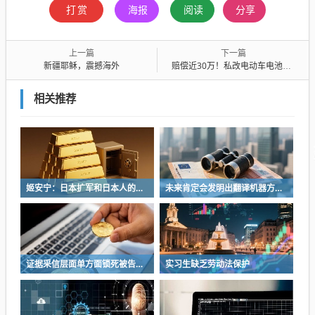
打赏
海报
阅读
分享
上一篇
下一篇
新疆耶稣，震撼海外
赔偿近30万！私改电动车电池酿火灾，多辆车被损毁！法院这样判
相关推荐
姬安宁：日本扩军和日本人的特殊冒险性
未来肯定会发明出翻译机器方便人们交流
证据采信层面单方面锁死被告抗辩渠道
实习生缺乏劳动法保护