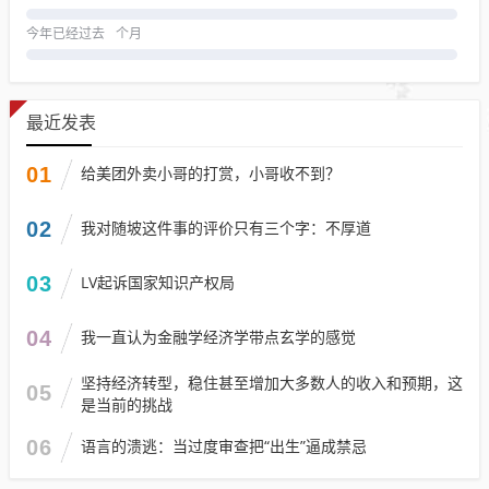
今年已经过去
个月
最近发表
01
给美团外卖小哥的打赏，小哥收不到？
02
我对随坡这件事的评价只有三个字：不厚道
03
LV起诉国家知识产权局
04
我一直认为金融学经济学带点玄学的感觉
坚持经济转型，稳住甚至增加大多数人的收入和预期，这
05
是当前的挑战
06
语言的溃逃：当过度审查把“出生”逼成禁忌