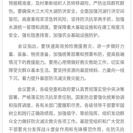
预报精准度，及时果断组织人员转移避险，严防出现群死群
伤。要确保大江大河大湖防洪安全，全面加强河湖行洪空间
管控。高度重视旱涝急转风险，坚持防汛抗旱两手抓，加强
水源统一管理和调度。要保障重大基础设施和在建工程度汛
安全，强化隐患排查，加强农业基础设施防护。
会议指出，要快速高效抢险救援救灾，进一步做好力
量、装备、物资准备，加强统筹部署和预置布防，提高极端
情况下的救援能力。要用心用情做好救灾救助工作，切实保
障受灾群众基本生活。要坚持资源向基层倾斜、力量向一线
下沉，着力提升基层防汛减灾救灾能力。
会议要求，各级党委和政府要认真贯彻落实党中央决策
部署，严格落实防汛抗旱责任制。国家防总要强化统筹协调
和指挥调度，各有关部门要履职尽责。各级领导干部要牢固
树立和践行正确政绩观，加强值守、靠前指挥，组织发动群
众全力做好防灾减灾救灾各项工作。基层党组织和广大党员
干部要充分发挥战斗堡垒作用和先锋模范作用，在防汛抗