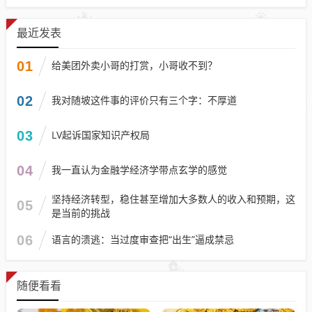
最近发表
01
给美团外卖小哥的打赏，小哥收不到？
02
我对随坡这件事的评价只有三个字：不厚道
03
LV起诉国家知识产权局
04
我一直认为金融学经济学带点玄学的感觉
坚持经济转型，稳住甚至增加大多数人的收入和预期，这
05
是当前的挑战
06
语言的溃逃：当过度审查把“出生”逼成禁忌
随便看看