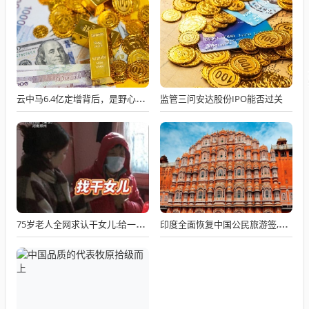
监管三问安达股份IPO能否过关
云中马6.4亿定增背后，是野心还是无奈？业绩下滑30%隐忧浮现
75岁老人全网求认干女儿:给一套房，月付3千，只求晚年有人递口热饭
印度全面恢复中国公民旅游签,全球办理通道开放