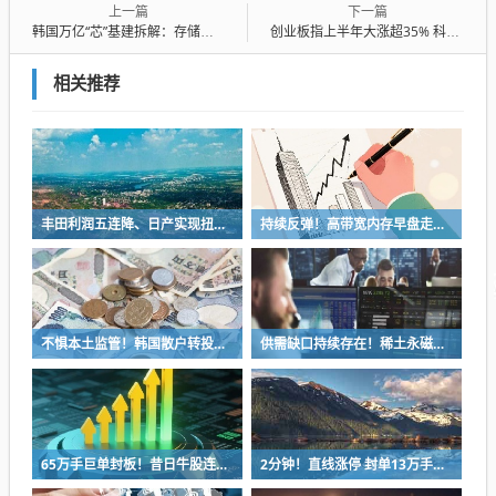
上一篇
下一篇
韩国万亿“芯”基建拆解：存储行业能否建成AI时代“油田”
创业板指上半年大涨超35% 科创50指数飙升超64%
相关推荐
丰田利润五连降、日产实现扭亏 日系三强一季报喜忧参半
持续反弹！高带宽内存早盘走强 三大原厂产能售罄
不惧本土监管！韩国散户转投美国高倍杠杆ETF 分析师：更大风险酝酿中
供需缺口持续存在！稀土永磁表现强势 2026高增长个股来了
65万手巨单封板！昔日牛股连续2日跌停！发生了什么？
2分钟！直线涨停 封单13万手！6G赛道集体拉升