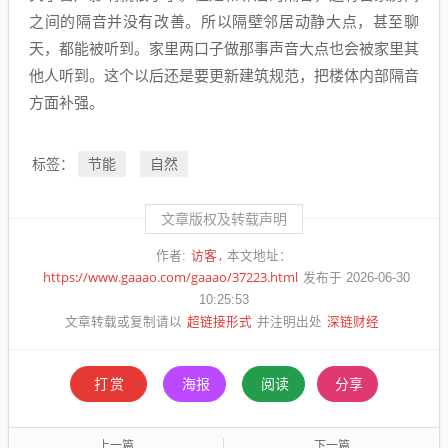
之间的隔音并没有改善。所以隔壁邻居动静大点，甚至聊
天，都能被听到。家里两口子做那事声音大点也会被家里其
他人听到。这个以后还是要更新建筑规范，把楼体内部隔音
方面补强。
节能
自然
标签：
文章版权及转载声明
访客
作者:
本文地址：
https://www.gaaao.com/gaaao/37223.html
发布于 2026-06-30
10:25:53
超链接形式
深链财经
文章转载或复制请以
并注明出处
打赏
海报
阅读
分享
上一篇
下一篇