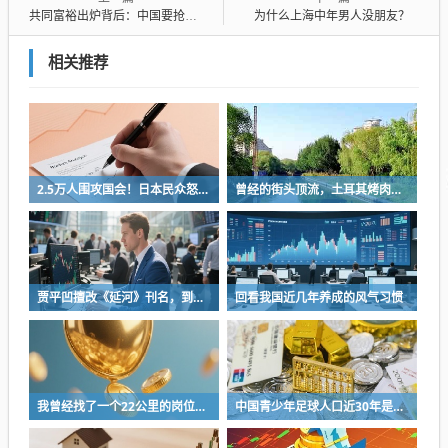
共同富裕出炉背后：中国要抢在年轻人负面情绪全面爆发之前完成收入分配改革
为什么上海中年男人没朋友？
相关推荐
2.5万人围攻国会！日本民众怒了：让她下台！
曾经的街头顶流，土耳其烤肉为什么消失了？
贾平凹擅改《延河》刊名，到底错在哪里？这三点才是问题的关键
回看我国近几年养成的风气习惯
我曾经找了一个22公里的岗位，坚持了2个星期就坚持不下去了
中国青少年足球人口近30年是断崖式下降