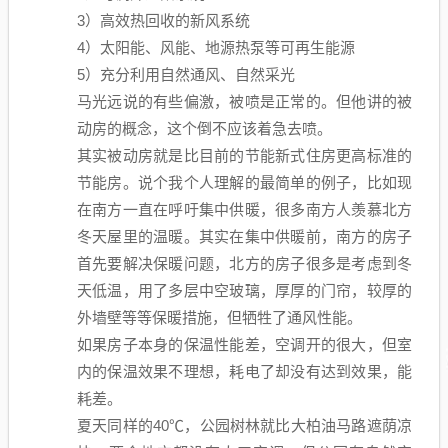
3）高效热回收的新风系统
4）太阳能、风能、地源热泵等可再生能源
5）充分利用自然通风、自然采光
马光远说的有些偏激，被喷是正常的。但他讲的被
动房的概念，这个倒不应该着急去喷。
其实被动房就是比目前的节能新式住房更高标准的
节能房。说个我个人理解的最简单的例子，比如现
在南方一直在呼吁集中供暖，很多南方人羡慕北方
冬天屋里的温暖。其实在集中供暖前，南方的房子
首先要解决保暖问题，北方的房子很多是考虑到冬
天低温，用了多层中空玻璃，厚厚的门帘，较厚的
外墙壁等等保暖措施，但牺牲了通风性能。
如果房子本身的保温性能差，空调开的很大，但室
内的保温效果不理想，耗电了却没有达到效果，能
耗差。
夏天同样的40℃，公园树林就比大柏油马路遮荫凉