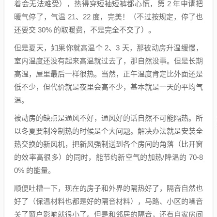
着会无法难受），热得穿短袖短裤都心慌，第 2 年申请把
暖气停了，气温 21、22 度，完美！（不过按规定，停了也
还要交 30% 的取暖费，不是完全不交了）。
但是夏天，如果你就高温个 2、3 天，那被动房升温缓慢，
室内温度还没有起来高温就过去了，那自然没事。但是长期
高温，屋里最后一样很热。当然，正午温度肯定比外面还是
低不少，但代价就是夜里会高不少，基本就是一天的平均气
温。
被动房的缺点是通风不好，通风好的话自然不可能隔热。所
以冬夏要制冷制热的时候是个大问题。解决办法就是安装全
热交换的新风机，把新风强制送到各个房间的角落（比开窗
的效率高很多）的同时，能节约新空气的加热/降温的 70-8
0% 的能量。
顺便吐槽一下，现在的房子和外界的隔热好了，隔音自然也
好了（保温材料也都是好的隔音材料），马路、小区的噪音
关了窗户影响就很小了。但是和邻居的隔音，还有自家房间