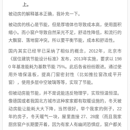
上。
被动房的解释基本正确，我补充一下。
被动房的核心是节能，但是厚墙体也导致成本高，使用面积
缩小。而小窗户导致自然采光不足，舒适性降低，和流行的
大飘窗、落地窗冲突。所以要平衡节能，成本和舒适性。
国内其实已经早已采纳了相似的概念，2012年，北京市
《居住建筑节能设计标准》发布，2013年实施，要求以 198
0 年基准能耗为基数节能 75%。此后各省纷纷跟进。通过使
用外墙保温板，提高门窗密封性（比如推拉窗改成平开
窗），使用多层中空玻璃等等，实现了节能。
但被动房能节能，并不是说能违反物理学，实现恒温恒湿。
像德国或者我国北方城市这种家家都有取暖设施的，冬天被
动房能让能耗大大下降，当然很好。举个我家的例子，22
年的房子，冬天暖气一块，屋里直接 27、28度（而且我家
厨房窗户长期要开着，因为有家人有幽闭恐惧症，窗户都关