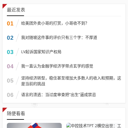
最近发表
01
给美团外卖小哥的打赏，小哥收不到？
02
我对随坡这件事的评价只有三个字：不厚道
03
LV起诉国家知识产权局
04
我一直认为金融学经济学带点玄学的感觉
坚持经济转型，稳住甚至增加大多数人的收入和预期，这
05
是当前的挑战
06
语言的溃逃：当过度审查把“出生”逼成禁忌
随便看看