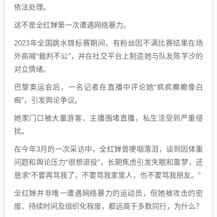
依法处理。
这不是全红婵第一次遭遇网络暴力。
2023年全国跳水锦标赛期间，有粉丝因不满比赛结果在场
外高喊“裁判不公”，并在社交平台上制造她与队友陈芋汐的
对立情绪。
巴黎奥运会后，一名记者在直播中评论她“疯疯癫癫像白
痴”，引发舆论争议。
她家门口被大量游客、主播围堵直播，私生活受到严重侵
扰。
在今年3月的一次采访中，全红婵曾哽咽落泪，谈到因体重
问题和舆论压力“很想退役”，长期焦虑引发失眠和噩梦，还
恳求“不要再骂我了，不要骂我家里人，也不要骂我朋友。”
全红婵并非唯一遭遇网络暴力的运动员，但她被攻击的密
度、持续时间及组织化程度，都远高于多数同行，为什么？