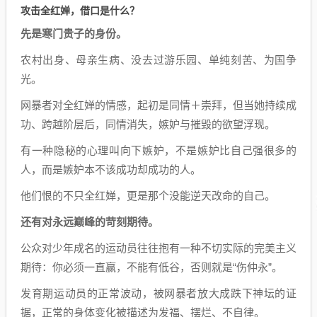
攻击全红婵，借口是什么？
先是寒门贵子的
身份
。
农村出身、母亲生病、没去过游乐园、单纯刻苦、为国争
光。
网暴者对全红婵的情感，起初是同情＋崇拜，但当她持续成
功、跨越阶层后，同情消失，嫉妒与摧毁的欲望浮现。
有一种隐秘的心理叫向下嫉妒，不是嫉妒比自己强很多的
人，而是嫉妒本不该成功却成功的人。
他们恨的不只全红婵，更是那个没能逆天改命的自己。
还有
对永远巅峰的苛刻期待
。
公众对少年成名的运动员往往抱有一种不切实际的完美主义
期待：你必须一直赢，不能有低谷，否则就是“伤仲永”。
发育期运动员的正常波动，被网暴者放大成跌下神坛的证
据，正常的身体变化被描述为发福、摆烂、不自律。