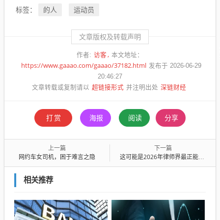
的人
运动员
标签：
文章版权及转载声明
访客
作者:
本文地址：
https://www.gaaao.com/gaaao/37182.html
发布于 2026-06-29
20:46:27
超链接形式
深链财经
文章转载或复制请以
并注明出处
打赏
海报
阅读
分享
上一篇
下一篇
网约车女司机，困于难言之隐
这可能是2026年律师界最正能量的事
相关推荐