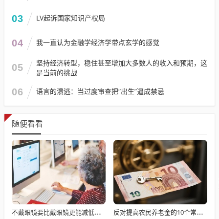
03
LV起诉国家知识产权局
04
我一直认为金融学经济学带点玄学的感觉
坚持经济转型，稳住甚至增加大多数人的收入和预期，这
05
是当前的挑战
06
语言的溃逃：当过度审查把“出生”逼成禁忌
随便看看
不戴眼镜要比戴眼镜更能减低近视度数
反对提高农民养老金的10个常见借口——别再用套话敷衍