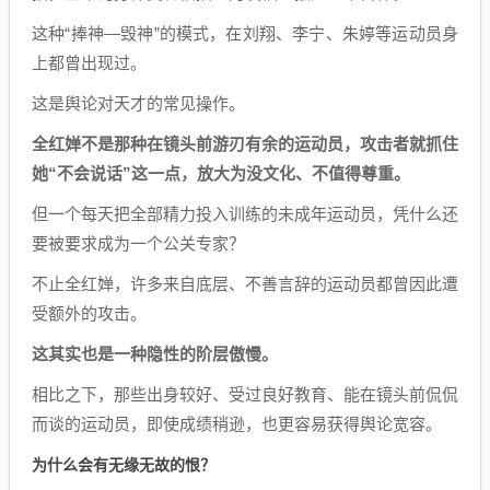
这种“捧神—毁神”的模式，在刘翔、李宁、朱婷等运动员身
上都曾出现过。
这是舆论对天才的常见操作。
全红婵不是那种在镜头前游刃有余的运动员
，
攻击者
就
抓住
她“不会说话”这一点，放大为没文化
、
不值得尊重。
但一个每天把全部精力投入训练的未成年运动员，凭什么还
要被要求成为一个公关专家？
不止全红婵，许多来自底层、不善言辞的运动员都曾因此遭
受额外的攻击。
这
其实也
是一种隐性的阶层傲慢。
相比之下，那些出身较好、受过良好教育、能在镜头前侃侃
而谈的运动员，即使成绩稍逊，也更容易获得舆论宽容。
为什么会有无缘无故的恨？