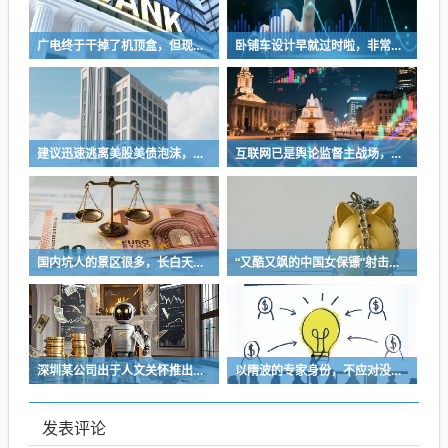
广电终于干掉了机顶盒，但现在没多少人看电视了…
卧铺车设计早就过时啦，非常不具备人性化
建议迅速逃离美股美债泡沫，AI正加速而非延缓其泡沫破裂
互联网已是舆论监督主战场，让我们用这五点珍惜它
国内坑人的景区很多，长白天池只是其中被坑印象最深的那一个
“又酷又飒的中国女保镖”射击夺冠
深圳某公司出于人文关怀推出内部托管，结果无孩单身员工举报了，核心理由有两个
以隋波的专家身份，不应对没统一标准的口味指手画脚，依仗专家身份欺负一线厨师
发表评论