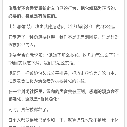
施暴者
还会
需要重新定义自己的行为
，
把它解释为正当的、
必要的、甚至是有价值的。
比如那句“禁止攻击其他运动员（全红婵除外）”的群公告。
它制造了一种伪道德框架：我们不是无差别网暴，只是针对
该被批评的人。
施暴者会自我说服：“她赚了那么多钱，挨几句骂怎么了？”
“她确实状态下滑，我们只是说实话。”
逻辑是：把嫉妒包装成公平批评，把攻击粉饰为言论自由，
把霸凌合理化为清醒者对抗被神化的偶像。
在一个封闭社群里，温和的声音会被压制，极端的观点会不
断强化
，
这
就是
“群体极化”。
同时，责任被稀释了。
每个人都觉得我只是附和一下，就算追究也轮不到我，个体