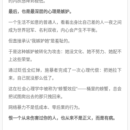
的内疚感降到极低。
最后，也是最深层的
心理是
嫉妒。
一个生活不如意的普通人，看着出身比自己差的人一夜之间
成为世界冠军、名利双收，内心会产生不平衡。
但直接承认“我嫉妒她”是羞耻的。
于是这种嫉妒被转化为攻击：她没文化、她不努力、她配不
上这些荣誉。
通过贬低全红婵，施暴者完成了一次心理代偿：把她拉下
来，自己就没那么低了。
这在社会心理学中被称为“螃蟹效应”——桶里的螃蟹，总会
把试图爬出去的那只拽回来。
网络暴力不是低成本、零后果的行为。
恨一个从未伤害过你的人，也从来不是正义，而是有病。