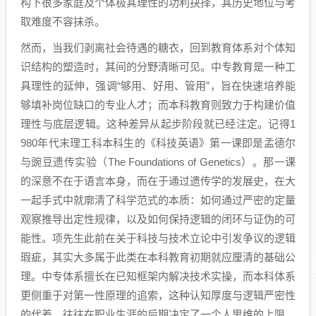
构下很多家庭及个体极其理性的功利抉择，其历史地位与考
取难度不容抹杀。
然而，当我们剥离社会待遇的糖衣，回到教育体系对个体知
识结构的塑造时，其间的分野清晰可见。中专教育是一种工
具理性的延伸，强调“够用、好用、管用”，旨在快速培养能
够填补岗位缺口的专业人才；而本科教育则致力于构建价值
理性与底层逻辑。这种差异从起步阶段就已经注定。记得1
980年代末理工科本科生的《科技英语》第一课即是孟德尔
与豌豆遗传实验（The Foundations of Genetics）。那一课
的深意不在于语言本身，而在于通过遗传学的发展史，在大
一起手式中就廓清了科学范式的本质：如何通过严密的定量
观察推导出定性规律，以及如何保持逻辑的闭环与证伪的可
能性。项先生此前在关于科技与技术立论中引发争议的逻辑
瑕疵，其实大多属于此类在本科教育初期就应厘清的基础公
理。中专体系擅长在已知框架内解决技术实操，而本科体系
更侧重于对第一性原理的追索，这种认知厚度与逻辑严密性
的代差，往往在职业生涯的后期决定了一个人思维的上限。