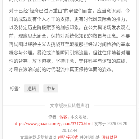
对于已经“轻舟已过万重山”的老登们而言，应当意识到，今
日的成就既有个人才干的支撑，更有时代风云际会的推力，
以及特定历史阶段赋予的刻板印象。在公共舆论场发表观点
前，理应思虑周全，保持对系统化知识的敬畏与正念。不要
再试图以经验主义去挑战甚至颠覆那些经过时间检验的基本
概念与公理。暴论或许能瞬间引爆流量，但往往伴随着对理
性的背弃。放下包袱，坚持正念，守住科学与逻辑的底线，
才是在滚滚向前的时代潮流中真正保持体面的姿态。
逻辑
中专
标签：
文章版权及转载声明
访客
作者:
本文地址：
https://www.gaaao.com/gaaao/37170.html
发布于 2026-06-29
20:12:44
超链接形式
深链财经
文章转载或复制请以
并注明出处