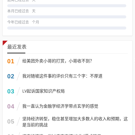
这周已经过去
天
本月已经过去
天
今年已经过去
个月
最近发表
01
给美团外卖小哥的打赏，小哥收不到？
02
我对随坡这件事的评价只有三个字：不厚道
03
LV起诉国家知识产权局
04
我一直认为金融学经济学带点玄学的感觉
坚持经济转型，稳住甚至增加大多数人的收入和预期，这
05
是当前的挑战