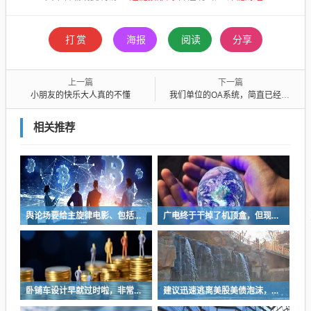
打赏
海报
阅读
分享
上一篇
下一篇
小朋友的快乐大人真的不懂
我们单位的OA系统，简直已经成了累赘
相关推荐
舆论场要给主旋律电影、包括所有影视和艺术创作多一些发挥空间
广电终于干掉了机顶盒，但现在没多少人看电视了…
卧铺车设计早就过时啦，非常不具备人性化
建议迅速逃离美股美债泡沫，AI正加速而非延缓其泡沫破裂