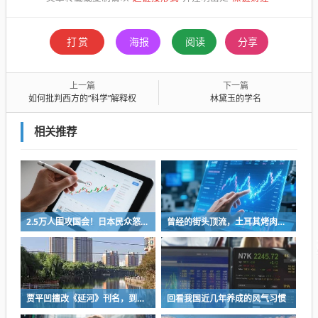
打赏
海报
阅读
分享
上一篇
下一篇
如何批判西方的“科学”解释权
林黛玉的学名
相关推荐
2.5万人围攻国会！日本民众怒了：让她下台！
曾经的街头顶流，土耳其烤肉为什么消失了？
贾平凹擅改《延河》刊名，到底错在哪里？这三点才是问题的关键
回看我国近几年养成的风气习惯