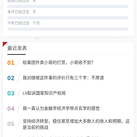
这周已经过去
天
本月已经过去
天
今年已经过去
个月
最近发表
01
给美团外卖小哥的打赏，小哥收不到？
02
我对随坡这件事的评价只有三个字：不厚道
03
LV起诉国家知识产权局
04
我一直认为金融学经济学带点玄学的感觉
坚持经济转型，稳住甚至增加大多数人的收入和预期，这
05
是当前的挑战