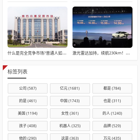
什么是完全竞争市场?普通人如何在完全竞争中保护自己
激光雷达加持，续航230km！比亚迪海豹07 DM-i上市，性价比炸裂
标签列表
公司
(587)
亿元
(1681)
都是
(784)
的是
(461)
中国
(1743)
也是
(311)
美国
(1194)
女性
(361)
的人
(1240)
孩子
(408)
机器人
(325)
品牌
(529)
他的
(290)
这是
(363)
万元
(435)