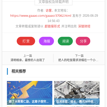
文章版权及转载声明
访客
作者:
本文地址：
https://www.gaaao.com/gaaao/37062.html
发布于 2026-06-29
14:56:43
超链接形式
深链财经
文章转载或复制请以
并注明出处
打赏
海报
阅读
分享
上一篇
下一篇
清明相亲，最惨的人出现了
把人的吃饭需求浓缩在一个小小的饺子里面，也是充满了生活的巧思的
相关推荐
跟了大哥黄仁勋，这辈子想穷也难了
取消总监、组长，腾讯对中层下手了