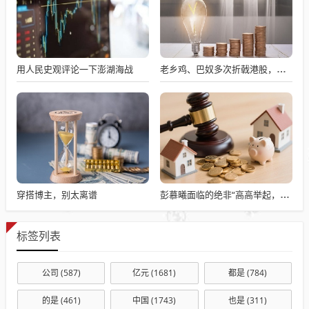
用人民史观评论一下澎湖海战
老乡鸡、巴奴多次折戟港股，餐饮上市变难了吗？
穿搭博主，别太离谱
彭慕曦面临的绝非“高高举起，轻轻放下”
标签列表
公司
(587)
亿元
(1681)
都是
(784)
的是
(461)
中国
(1743)
也是
(311)