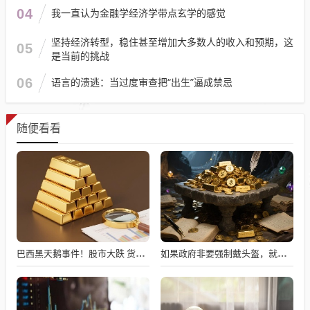
04
我一直认为金融学经济学带点玄学的感觉
坚持经济转型，稳住甚至增加大多数人的收入和预期，这
05
是当前的挑战
06
语言的溃逃：当过度审查把“出生”逼成禁忌
随便看看
巴西黑天鹅事件！股市大跌 货币重挫约2.5%
如果政府非要强制戴头盔，就得先让电动自行车有个放头盔的地方