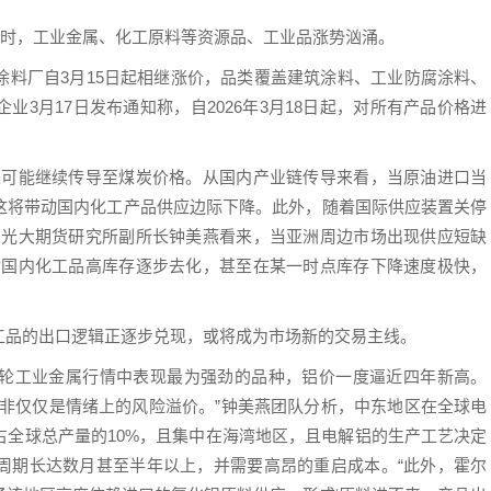
及时，工业金属、化工原料等资源品、工业品涨势汹涌。
涂料厂自3月15日起相继涨价，品类覆盖建筑涂料、工业防腐涂料、
3月17日发布通知称，自2026年3月18日起，对所有产品价格进
来可能继续传导至煤炭价格。从国内产业链传导来看，当原油进口当
这将带动国内化工产品供应边际下降。此外，随着国际供应装置关停
在光大期货研究所副所长钟美燕看来，当亚洲周边市场出现供应短缺
动国内化工品高库存逐步去化，甚至在某一时点库存下降速度极快，
工品的出口逻辑正逐步兑现，或将成为市场新的交易主线。
轮工业金属行情中表现最为强劲的品种，铝价一度逼近四年新高。
而非仅仅是情绪上的风险溢价。”钟美燕团队分析，中东地区在全球电
占全球总产量的10%，且集中在海湾地区，且电解铝的生产工艺决定
周期长达数月甚至半年以上，并需要高昂的重启成本。“此外，霍尔