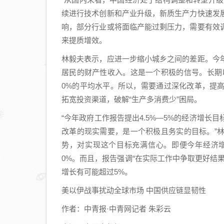
续进行技术创新和产业升级，新质生产力快速发
响，部分行业或将面临产能过剩压力，需要有效
来提质增效。
林毅夫表示，应进一步缩小城乡之间的差距。今
居民的财产性收入。这是一个积极的信号。长期以
0%的平均水平。所以，需要通过深化改革，提
拓宽投资渠道，破解“生产多消费少”困局。
“今年政府工作报告提出4.5%—5%的经济增
改革的现实需要，是一个积极且务实的目标。”
势，对实现这个目标充满信心。即便今年经济增
0%。而且，报告强调“在实际工作中争取更好结
增长有可能超过5%。
美以伊战事扰动全球市场 中国供应链显韧性
作者：中青报·中青网记者 朱彩云