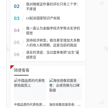
我对随坡这件事的评价只有三个字：
02
不厚道
03
LV起诉国家知识产权局
我一直认为金融学经济学带点玄学的
04
感觉
坚持经济转型，稳住甚至增加大多数
05
人的收入和预期，这是当前的挑战
语言的溃逃：当过度审查把“出生”逼
06
成禁忌
随便看看
中国品质的代表牧原拾级而上
海信视像双面答卷：业绩亮眼与口碑裂缝