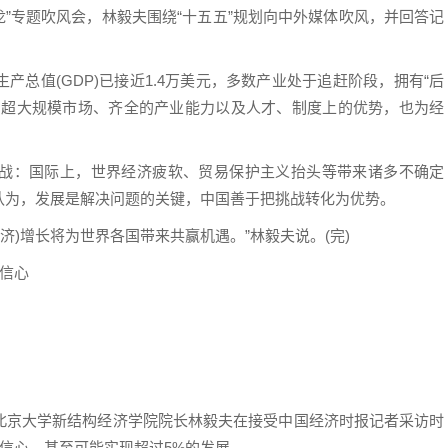
龙”专题吹风会，林毅夫围绕“十五五”规划向中外媒体吹风，并回答记
总值(GDP)已接近1.4万美元，多数产业处于追赶阶段，拥有“后
的超大规模市场、齐全的产业能力以及人才、制度上的优势，也为经
战：国际上，世界经济疲软、贸易保护主义抬头等带来诸多不确定
认为，发展是解决问题的关键，中国善于把挑战转化为优势。
济)增长将为世界各国带来共赢机遇。”林毅夫说。(完)
满信心
北京大学新结构经济学院院长林毅夫在接受中国经济时报记者采访时
满信心，甚至可能实现超过5%的发展。