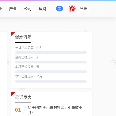
业
产业
公司
理财
登录
繁
似水流年
今日已经过去
小时
这周已经过去
天
本月已经过去
天
今年已经过去
个月
最近发表
给美团外卖小哥的打赏，小哥收不
01
到？