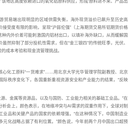
了该地区高度依赖进口的氧化铝原料供应，形成‘原料进不来、产品出
游贸易端出现明显的区域供需失衡，海外现货溢价已飙升至历史高
价接受度有限的影响，呈现“沪弱伦强”（上海期货交易所铝期货价格
这种内外价差可能刺激国内铝材出口，以填补海外缺口，从而缓解国
价虽然抑制了部分投机性需求，但在“金三银四”的传统旺季，光伏、
峻的成本考验和现金流管理挑战。
核心化工原料“一货难求”……用北京大学光华管理学院副教授、北京
国际秩序变化下，各国重新重视资源安全和产业能力的结果，“反映
括能源、金属等资源品，以及与国防、工业能力相关的基础工业品。”在
策分析会上，颜色表示，在地缘冲突与AI需求的双重作用下，全球对制
工业品和关键产品的国家的依赖增强。“在这种情况下，中国制造业
多元化战略占据了有利位置。”颜色说，今年前两个月中国出口超预