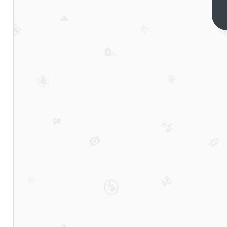
分流
的隐
下一
篇
含前
提是
取消
职
校，
全部
都是
普通
高中