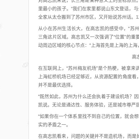
对高志凯来说，长三角是某种意义上的坐标原点。
里最小的孩子。“我们在家里都说山东文登话，
全家从太仓搬到了苏州市区，又开始说苏州话。1
从小在苏州生活长大，在高志凯的感受中，“苏州
三角这片区域。高志凯又一次强调了“位置”的
动周边区域的核心节点：“上海首先是上海的上海
高
在互联网上，“苏州梅友机场”是个热梗，被拿
上海虹桥机场已经足够近，从资源配置的角度看
并不是最优选择。
“既然如此，苏州为什么还会执着于建设机场？
凯说。无论是通达性、服务体验，还是城市尊严
“如果你在一个体系里找不到自己的位置，就会
实的矛盾之一。
在高志凯看来，问题的关键并不是造机场，而是