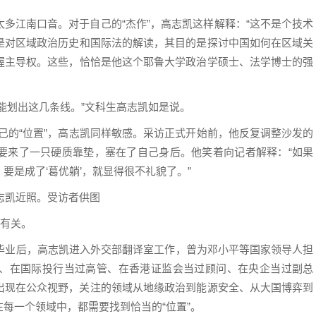
多江南口音。对于自己的“杰作”，高志凯这样解释：“这不是个技术
上是对区域政治历史和国际法的解读，其目的是探讨中国如何在区域关
握主导权。这些，恰恰是他这个耶鲁大学政治学硕士、法学博士的强
能划出这几条线。”文科生高志凯如是说。
自己的“位置”，高志凯同样敏感。采访正式开始前，他反复调整沙发的
要来了一只硬质靠垫，塞在了自己身后。他笑着向记者解释：“如果
要是成了‘葛优躺’，就显得很不礼貌了。”
志凯近照。受访者供图
历有关。
班毕业后，高志凯进入外交部翻译室工作，曾为邓小平等国家领导人担
、在国际投行当过高管、在香港证监会当过顾问、在央企当过副总
出现在公众视野，关注的领域从地缘政治到能源安全、从大国博弈到
每一个领域中，都需要找到恰当的“位置”。