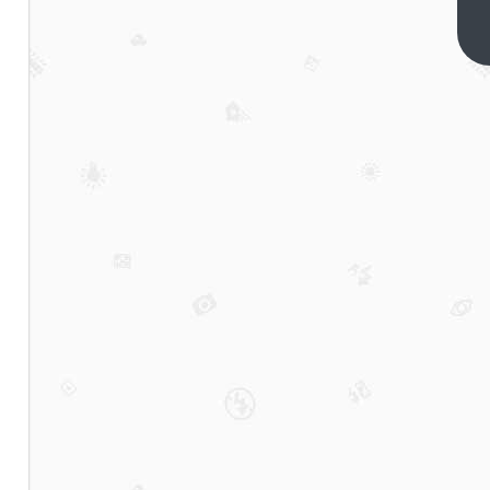
毅
夫
下
一
预
篇
测
中
国
经
济
可
能
超
过
5%
……