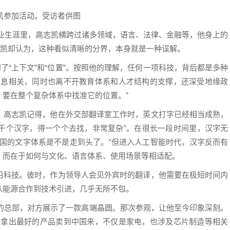
凯参加活动。受访者供图
的职业生涯里，高志凯横跨过诸多领域，语言、法律、金融等，他身上的
志凯却认为，这种看似清晰的分界，本身就是一种误解。
了“上下文”和“位置”。按照他的理解，任何一项科技，背后都是多种
息息相关，同时也离不开教育体系和人才结构的支撑，还深受地缘政
要在整个复杂体系中找准它的位置。”
。高志凯记得，他在外交部翻译室工作时，英文打字已经相当成熟，
几千个汉字，得一个个去找，非常复杂”。在很长一段时间里，汉字无
中国的文字体系是不是走到头了。”但进入人工智能时代，汉字反而有
，而在于如何与文化、语言体系、使用场景等相适配。
沿科技。彼时，作为领导人会见外宾时的翻译，他需要在极短时间内
从能源合作到技术引进，几乎无所不包。
业的总部，对方展示了一款高端晶圆。那次参观，让他至今印象深刻。
望拿出最好的产品卖到中国来，不仅是家电，也涉及芯片制造等相关