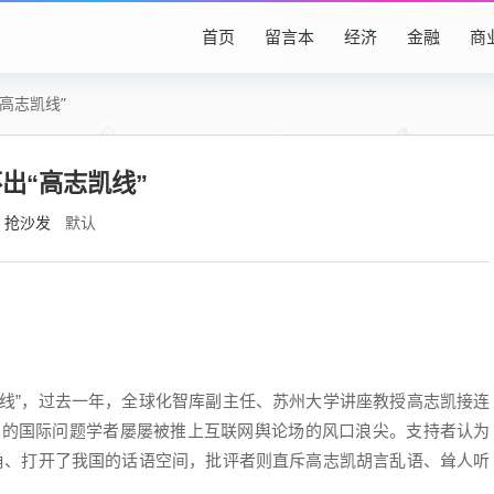
首页
留言本
经济
金融
商
高志凯线”
出“高志凯线”
抢沙发
默认
30度线”，过去一年，全球化智库副主任、苏州大学讲座教授高志凯接连
闻名的国际问题学者屡屡被推上互联网舆论场的风口浪尖。支持者认为
视角、打开了我国的话语空间，批评者则直斥高志凯胡言乱语、耸人听