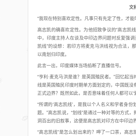
文
“我现在特别喜欢定性。凡事只有先定了性，才能
高志凯的确喜欢定性。为他招致争议的“高志凯线”
中，印度主持人在谈及中印边界问题时反复强调
凯线”的设想：若印方将麦克马洪线视为合法，
以南划归印度。
此言一出，印度媒体当场掐断了直播信号。
“亨利·麦克马洪是谁？是英国殖民者。”回忆起当
线是英国殖民印度时期单方面划定的，中国既没
正式边界？既然如此，是否意味着任何人都可以‘划
“所谓的‘高志凯线’，是我以个人名义和学者身
题。”高志凯说，“划线”是通过一种对等的方式
洞百出的旧叙事，这便是高志凯对印方在中印边
“高志凯线”是怎么划出来的？呷了一口茶，高志