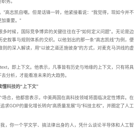
要职务。
。”高志凯自嘲。但是话锋一转，他紧接着说：“我觉得，现如今并不
加重要。”
很多时候，国际竞争博弈的关键往往在于“如何定义问题”。无论是边
历史叙事与规则体系的交织。以他划出的那一条“高志凯线”为例，便
准则的深入解读，用“以彼之道还施彼身”的方式，对麦克马洪线的虚
text，即上下文。他表示，凡事皆有历史与地缘的上下文，只有将具
下去分析，才能看准未来的大趋势。
读懂科技的“上下文”
个场合，他都曾表示，中美两国在高科技领域将面临决定性博弈。在
追求GDP的量化增长转向“高质量发展”与“科技主权”，并圈定了人工
疑我，你一个学文学、搞法律出身的人，凭什么谈论半导体和人工智