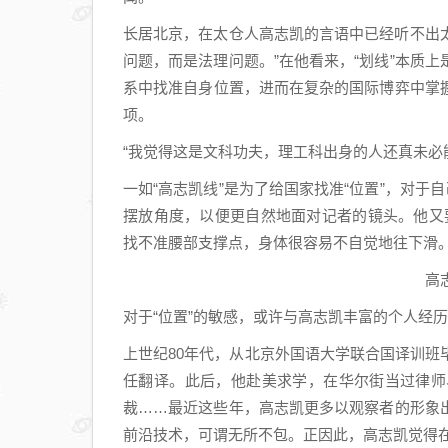
长居北京，在太仓人高志凯的言语中已经听不出太
问题，而是法理问题。”在他看来，“划线”本质
系中找准自身位置，进而在复杂的国际博弈中掌
项。
“我觉得这是文科功夫，理工科出身的人还真未必
一如“高志凯线”是为了给国家找准“位置”，对于
摆放角度，以便更自然地面对记者的镜头。他又
找不准腰部支撑点，身体很容易不自觉地往下滑。
高
对于“位置”的敏感，或许与高志凯丰富的个人经
上世纪80年代，从北京外国语大学联合国译训
任翻译。此后，他赴美求学，在华尔街当过律师
裁……最近这些年，高志凯更多以观察者的形象
前沿技术，可谓无所不包。正因此，高志凯觉得在