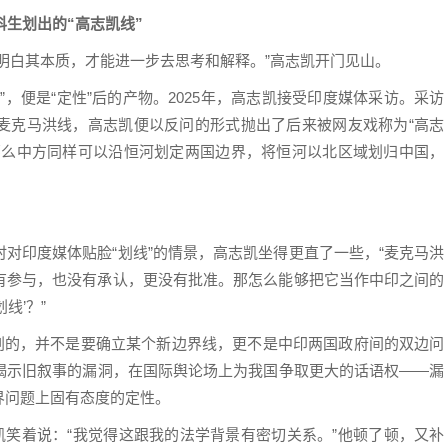
科生划出的“高志凯线”
明白其本质，才能进一步去思考和解释。”高志凯开门见山。
，便是“定性”后的产物。2025年，高志凯接受印度媒体采访。采访
麦克马洪线，高志凯便以反问的形式抛出了后来被网友戏称为“高志
那么中方同样可以沿恒河划定两国边界，将恒河以北区域划归中国，
时对印度媒体贴脸“划线”的情景，高志凯坐得更直了一些，“麦克马洪
有参与，也没有承认，更没有批准。那怎么能够把它当作中印之间的
线’？”
份划的，并不是要确立某个新边界线，更不是中印两国政府间的双边问
，揭示旧叙事的漏洞，在国际舆论场上为我国争取更大的话语权——漏
界问题上固有态度的定性。
凯笑着说：“我觉得这跟我的法学背景有密切关系。”他顿了顿，又补