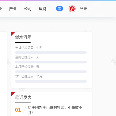
业
产业
公司
理财
登录
繁
似水流年
今日已经过去
小时
这周已经过去
天
本月已经过去
天
今年已经过去
个月
最近发表
给美团外卖小哥的打赏，小哥收不
01
到？