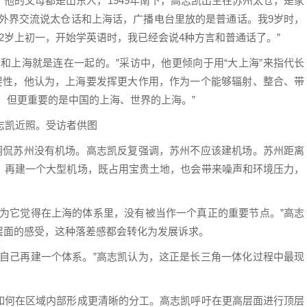
他的父母都是山东人，1949年南下，高志凯出生在苏州太仓，是家
与外界交流说太仓话和上海话，广播电台里放的是普通话。我9岁时，
2岁上初一，开始学英语时，我已经会说4种方言和普通话了。”
和上海就是连在一起的。”采访中，他更倾向于用“大上海”来指代长
重要性，他认为，上海要发挥更大作用，作为一个能够辐射、整合、带
，但更重要的是中国的上海、世界的上海。”
志凯近照。受访者供图
来调侃苏州没有机场。高志凯反复强调，苏州不应该建机场。苏州距离
，再建一个大型机场，既占用宝贵土地，也会带来噪声和环境压力，
因为它觉得在上海的体系里，没有被当作一个真正的重要节点。”高志
层面的感受，这种落差感都会转化为发展诉求。
想自己再建一个体系。”高志凯认为，这正是长三角一体化过程中最现
如何在区域内部形成更清晰的分工。高志凯呼吁在更高层面进行顶层