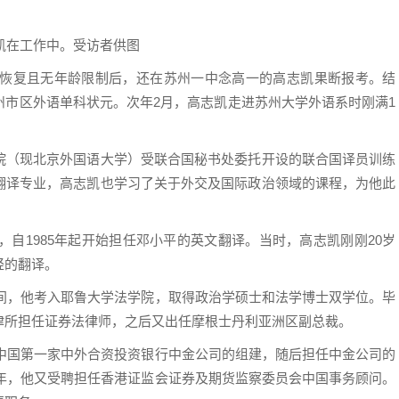
凯在工作中。受访者供图
制度恢复且无年龄限制后，还在苏州一中念高一的高志凯果断报考。结
州市区外语单科状元。次年2月，高志凯走进苏州大学外语系时刚满1
院（现北京外国语大学）受联合国秘书处委托开设的联合国译员训练
翻译专业，高志凯也学习了关于外交及国际政治领域的课程，为他此
，自1985年起开始担任邓小平的英文翻译。当时，高志凯刚刚20岁
轻的翻译。
其间，他考入耶鲁大学法学院，取得政治学硕士和法学博士双学位。毕
律所担任证券法律师，之后又出任摩根士丹利亚洲区副总裁。
了中国第一家中外合资投资银行中金公司的组建，随后担任中金公司的
9年，他又受聘担任香港证监会证券及期货监察委员会中国事务顾问。