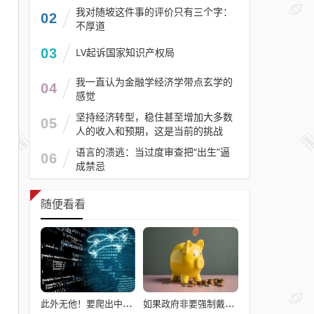
我对随坡这件事的评价只有三个字：
02
不厚道
03
LV起诉国家知识产权局
我一直认为金融学经济学带点玄学的
04
感觉
坚持经济转型，稳住甚至增加大多数
05
人的收入和预期，这是当前的挑战
语言的溃逃：当过度审查把“出生”逼
06
成禁忌
随便看看
此外无他！要爬出中等收入陷阱，中国需要攻克全人类几乎所有高端产业
如果政府非要强制戴头盔，就得先让电动自行车有个放头盔的地方