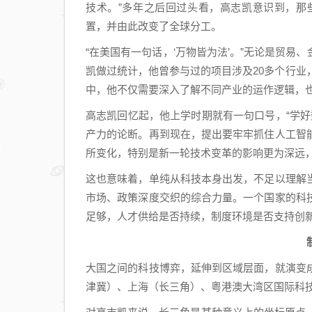
技术。”多年之后回过头看，高志凯意识到，那
置，并由此改变了全球分工。
“在美国有一句话，‘万物皆为法’。”无论是贸
凯做过统计，他曾参与过的项目涉及20多个行业
中，他不仅需要深入了解不同产业的运作逻辑，
高志凯回忆起，他上学时期就有一句口号，“学好
产力的论断。再到现在，提出要牢牢抓住人工智
所变化，特别是新一轮技术变革的影响更为深远，
这也意味着，单纯从科技本身出发，不足以理解
市场、政策深度交织的综合力量。一个国家的科
足够，人才供给是否持续，制度环境是否支持创新
大国之间的科技博弈，延伸到区域层面，就演变
津冀）、上海（长三角）、粤港澳大湾区国际科