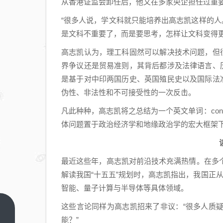
从香港证监会卸任后，他又在多家央企担任过重
“很多人说，学文科就只能培养出高志凯这样的人
是文科不重要了，而是要思考，怎样让文科变得更
高志凯认为，理工科固然可以解决技术问题，但
界争议还是贸易准则，其背后都涉及法律语言、
是基于对中印两国历史、英国殖民史以及国际法
伪性、非法性和不可接受性的一次反击。
凡此种种，高志凯将之总结为一个英文单词：con
体问题置于政治经济学和地缘政治学的宏大框架
最近这些年，高志凯对前沿技术充满热情。在多
解读我国“十五五”规划时，高志凯指出，我国正从
智能、量子计算与半导体等具体领域。
这些言论同样为高志凯招来了非议：“很多人质
如何
能？”