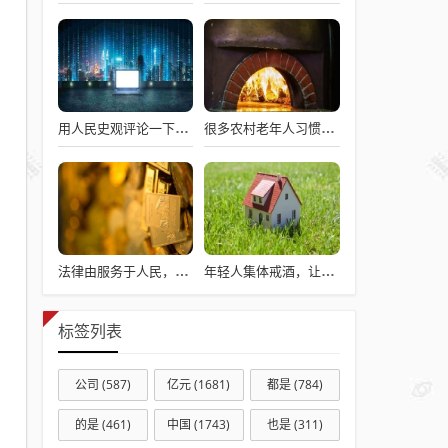
用人民史观评论一下澎湖海战
很多农村老年人习惯劳动，不劳动就会闲出病来
法律由服务于人民，变成了服务于法学届
年轻人集体戒酒，让“老登”酒企的天快塌了
标签列表
公司
(587)
亿元
(1681)
都是
(784)
的是
(461)
中国
(1743)
也是
(311)