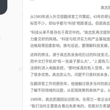
评价
历史
上一
高志
篇
粉们
从1983年进入外交部翻译室工作算起，43年
的刻
标签不少，却似乎都与“科技”相距甚远。但是高
舟求
“科技从来不是存在于真空中的。”高志凯再次提到
剑？
力量交织的网络。“科技与经济实力和产业基础
治格局等因素影响。换句话说，要理解科技发展，
这样的想法，源于高志凯亲身经历过的科技变迁
而中文打字机却“有一张桌子那么大”，“上面有
法顺利进入电脑系统，“那时候真的有人觉得，
了很多优势。高志凯认为，问题不只是科技本身
在翻译室工作的那些年，他接触过很多当时的前
了解不同领域的议题，从宏观政策到具体产业，
1985年，高志凯随团出访欧洲。在荷兰一家企
“我们当时主要是去看白色家电的，但是对方希