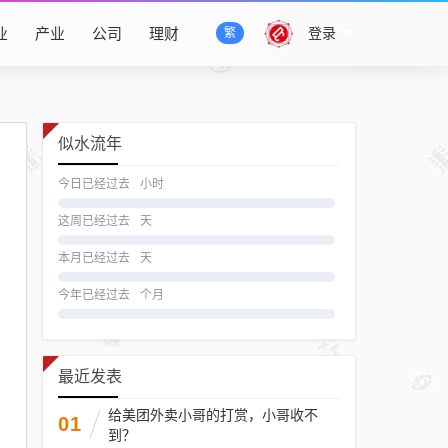
业
产业
公司
理财
登录
繁
似水流年
今日已经过去
小时
这周已经过去
天
本月已经过去
天
今年已经过去
个月
最近发表
给美团外卖小哥的打赏，小哥收不
01
到？