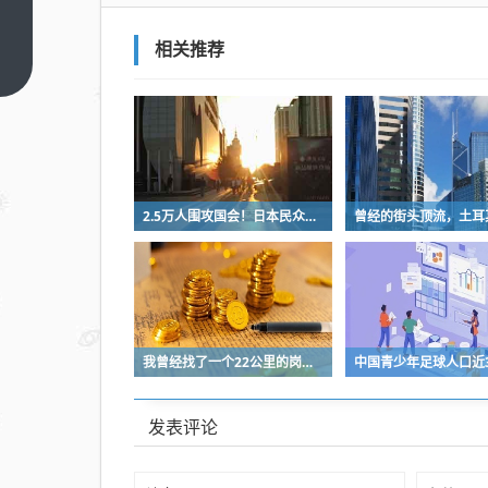
把
“二
相关推荐
手
上一
篇
烟”
和
“汽
车尾
气、
2.5万人围攻国会！日本民众怒了：让她下台！
香水
味”
等
同，
是严
我曾经找了一个22公里的岗位，坚持了2个星期就坚持不下去了
重偷
换概
发表评论
念