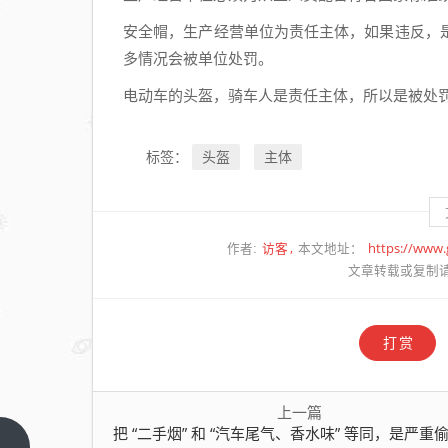
安全帽，生产经营单位为责任主体，如果违反，
多情况会被单位处罚。
电动车的头盔，骑车人是责任主体，所以是被处
头盔
主体
标签：
访客
https://www
作者:
本文地址：
文章转载或复制
打赏
上一篇
把 “二手烟” 和 “汽车尾气、香水味” 等同，是严重偷换