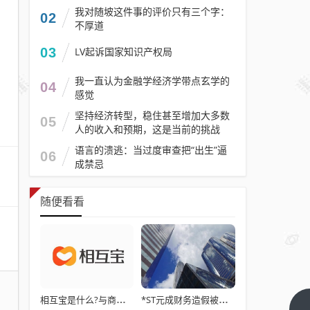
我对随坡这件事的评价只有三个字：
02
不厚道
03
LV起诉国家知识产权局
我一直认为金融学经济学带点玄学的
04
感觉
坚持经济转型，稳住甚至增加大多数
05
人的收入和预期，这是当前的挑战
语言的溃逃：当过度审查把“出生”逼
06
成禁忌
随便看看
相互宝是什么?与商业保险的核心区别：为什么保险能兜底，互助不行
*ST元成财务造假被重罚退市