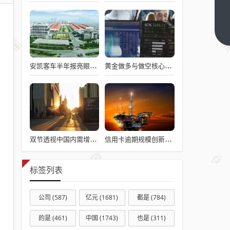
张雪
的故
事，
下一
篇
可能
没那
安凯客车半年报亮眼：净利增长153%，但股东减持套现约5500万元
黄金做多与做空核心解析：一文读懂两类交易逻辑与市场应用
么燃
双节透视中国内需增长密码
信用卡逾期规模创新高 交行账单日还款日查询及优化指南引关注
标签列表
公司
(587)
亿元
(1681)
都是
(784)
的是
(461)
中国
(1743)
也是
(311)