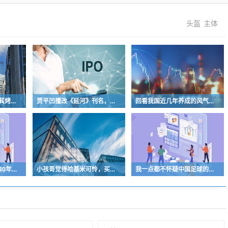
头盔
主体
曾经的街头顶流，土耳其烤肉为什么消失了？
贾平凹擅改《延河》刊名，到底错在哪里？这三点才是问题的关键
回看我国近几年养成的风气习惯
中国青少年足球人口近30年是断崖式下降
小孩哥觉得哈基米可怜，买了火腿肠喂哈基米，结果哈基米直接叼走他的鹦鹉…
我一点都不怀疑中国足球的未来