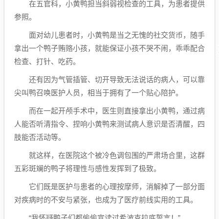
在五官科，小黄鸭担当斜弱视检查的工具，为患者提供
参照。
面对幼儿患者时，小黄鸭是当之无愧的社交货币，随手
拿出一个鸭子贿赂小孩，就能保证小孩不哭不闹，乖乖配合
检查、打针、吃药。
还有因为气管插管、切开导致无法说话的病人，可以靠
尖叫鸭召唤医护人员，相当于拥有了一个贴心陪护。
而在一起开颅手术中，医生则直接拿出小黄鸭，通过病
人能否听清指令、捏响小黄鸭来测试病人意识是否清醒，四
肢能否活动等。
就这样，在医院这个被冷色调包围的严肃场合里，这群
五彩斑斓的鸭子将理性与感性发挥到了极致。
它们既是医护与患者的心理按摩师，消解掉了一部分面
对疾病时的不安与紧张，也成为了医疗前线实用的工具。
“我怀疑鸭子们都偷偷宣读过希波克拉底誓言！”