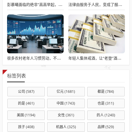
彭慕曦面临的绝非“高高举起，轻轻放下”
法律由服务于人民，变成了服务于法学届
很多农村老年人习惯劳动，不劳动就会闲出病来
年轻人集体戒酒，让“老登”酒企的天快塌了
标签列表
公司
(587)
亿元
(1681)
都是
(784)
的是
(461)
中国
(1743)
也是
(311)
美国
(1194)
女性
(361)
的人
(1240)
孩子
(408)
机器人
(325)
品牌
(529)