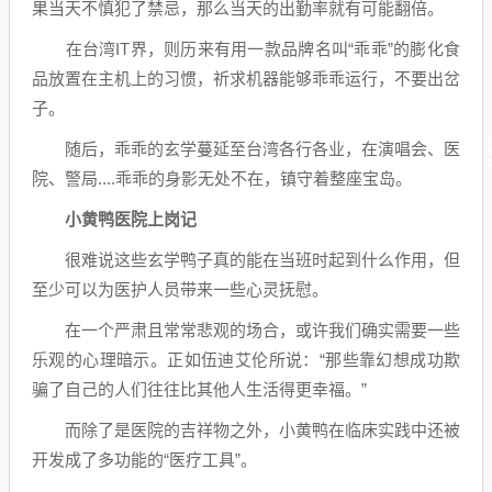
果当天不慎犯了禁忌，那么当天的出勤率就有可能翻倍。
在台湾IT界，则历来有用一款品牌名叫“乖乖”的膨化食
品放置在主机上的习惯，祈求机器能够乖乖运行，不要出岔
子。
随后，乖乖的玄学蔓延至台湾各行各业，在演唱会、医
院、警局....乖乖的身影无处不在，镇守着整座宝岛。
小黄鸭医院上岗记
很难说这些玄学鸭子真的能在当班时起到什么作用，但
至少可以为医护人员带来一些心灵抚慰。
在一个严肃且常常悲观的场合，或许我们确实需要一些
乐观的心理暗示。正如伍迪艾伦所说：“那些靠幻想成功欺
骗了自己的人们往往比其他人生活得更幸福。”
而除了是医院的吉祥物之外，小黄鸭在临床实践中还被
开发成了多功能的“医疗工具”。