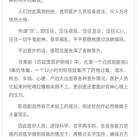
种对鸭子的解读。
人们对此猜测纷纷，直到医护人员现身说法，众人方才
恍然大悟：
所谓“压”，即压住，压住夜班、压住急诊、压住ICU，
压住一切牛鬼蛇神，是非祸乱，平平稳稳地度过这趟值班。
不出意外的话，医院总是充满了各种意外。
在美剧《匹兹堡医护前线》中，光是一个白班就能拍1
5集的体量，一个12小时的轮班就集齐了药物过量、溺水、
枪击、车祸、心梗、产后大出血等各种意外情况，医护人员
忙起来时吃喝拉撒根本顾不上，更别提还要面对各种心理上
的压力。
影视剧自然有艺术加工的成分，但这些创作必然根植于
大量现实。
因此医护人员，选择科学、玄学两手抓，在自身能力范
围内将医学做到极致的情况下，再整点玄学加持，确保方方