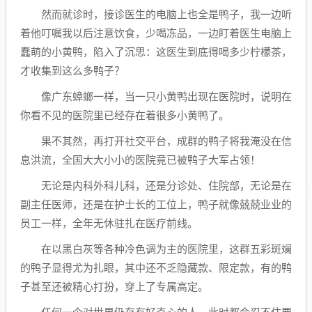
然而就诊时，接诊医生的电脑上也全是鸭子，我一边听
着他叮嘱我以后注意饮食，少喝冻品，一边盯着医生电脑上
蠢萌的小黄鸭，陷入了沉思：这医生到底得喝多少柠檬茶，
才收集到这么多鸭子？
像广东蟑螂一样，当一只小黄鸭出现在医院时，说明在
你看不见的医院里已经存在着很多小黄鸭了。
果不其然，再打开社交平台，成群的鸭子将我淹没在信
息洪流，全国大大小小的医院竟已被鸭子大军占领！
无论是内科外科儿科，还是分诊处、住院部，无论是在
副主任医师，还是在护士长的工位上，鸭子就像兢兢业业的
员工一样，全年无休驻扎在医疗前线。
在以黑白灰等各种冷色调为主的医院里，这群五彩斑斓
的鸭子显得尤为扎眼，其中还不乏隐藏款、限定款，有的鸭
子甚至还被精心打扮，穿上了专属高定。