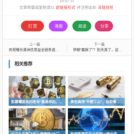
10:07:37
超链接形式
深链财经
文章转载或复制请以
并注明出处
打赏
海报
阅读
分享
上一篇
下一篇
央视曝光澳洲优思益全链条造假系假洋牌 ……
伊朗“赢麻了”？别天真了，这场战争根本没有赢家
相关推荐
彭慕曦面临的绝非“高高举起，轻轻放下”
承包商场“半壁江山”，自助餐为什么越开越多？