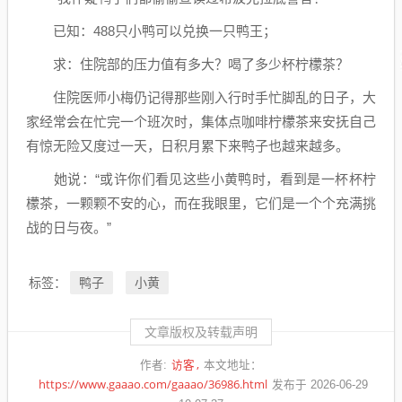
已知：488只小鸭可以兑换一只鸭王；
求：住院部的压力值有多大？喝了多少杯柠檬茶？
住院医师小梅仍记得那些刚入行时手忙脚乱的日子，大
家经常会在忙完一个班次时，集体点咖啡柠檬茶来安抚自己
有惊无险又度过一天，日积月累下来鸭子也越来越多。
她说：“或许你们看见这些小黄鸭时，看到是一杯杯柠
檬茶，一颗颗不安的心，而在我眼里，它们是一个个充满挑
战的日与夜。”
鸭子
小黄
标签：
文章版权及转载声明
访客
作者:
本文地址：
https://www.gaaao.com/gaaao/36986.html
发布于 2026-06-29