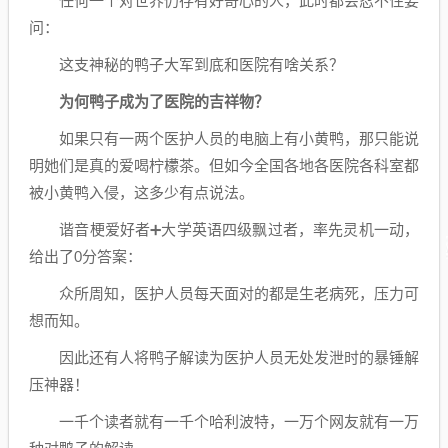
任何一个对世界仍存有好奇心的人，此时都会忍不住要
问：
这支神秘的鸭子大军到底和医院有啥关系？
为何鸭子成为了医院的吉祥物？
如果只有一两个医护人员的电脑上有小黄鸭，那只能说
明她们是真的爱喝柠檬茶。但如今全国各地各医院各科室都
被小黄鸭入侵，这多少有点说法。
谐音梗爱好者➕大学英语四级飘过者，率先灵机一动，
给出了0分答案：
众所周知，医护人员每天面对的都是生老病死，压力可
想而知。
因此还有人将鸭子解读为医护人员无处发泄时的暴锤解
压神器！
一千个读者就有一千个哈利波特，一万个网友就有一万