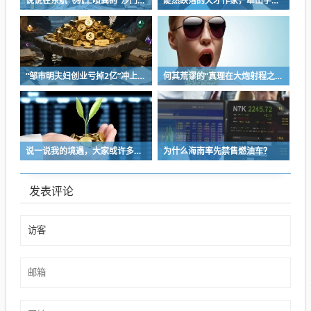
说说在东航飞机上喷粪的“沙门世家”
陡然跌落的天才作家，牵出学界一个惊人的造假联盟
“邹市明夫妇创业亏掉2亿”冲上热搜！妻子冉莹颖自曝多个项目关停，不得不卖房偿债！
何其荒谬的“真理在大炮射程之内”
说一说我的境遇，大家或许多少能对于长沙这座城的人事物有些体会
为什么海南率先禁售燃油车？
发表评论