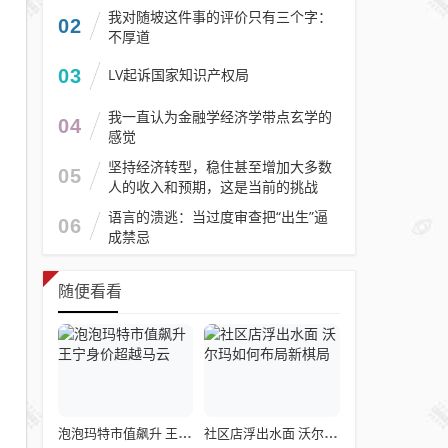
我对随坡这件事的评价只有三个字：
02
不厚道
03
LV起诉国家知识产权局
我一直认为金融学经济学带点玄学的
04
感觉
坚持经济转型，稳住甚至增加大多数
05
人的收入和预期，这是当前的挑战
语言的溃逃：当过度审查把“出生”逼
06
成禁忌
随便看看
泡泡玛特市值飙升 王宁身价超越马云
社区店浮出水面 沃尔玛如何布局新棋局