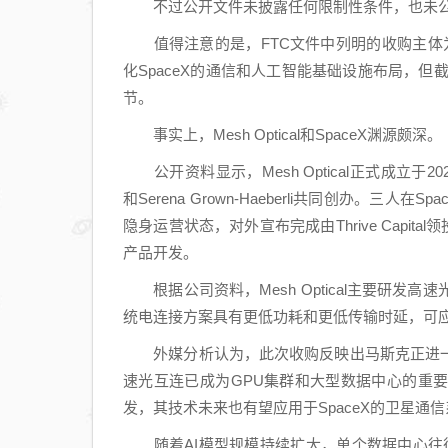
不过公开文件未披露任何限制性条件，也未公
值得注意的是，FTC文件中列明的收购主体
化
SpaceX
的
通信
和
人工智能
基础设施布局，但
节。
事实上，Mesh Optical和SpaceX渊源颇深。
公开资料显示，Mesh Optical正式成立于2025年，
和Serena Grown-Haeberli共同创办。三人在Sp
隐身运营状态，对外宣布完成由Thrive Capita
产品开发。
根据公司资料，Mesh Optical主要研发高
统电连接方案具有更低功耗和更低传输时延，可
外媒分析认为，此次收购反映出马斯克正进一
速光互连已成为GPU集群和大型数据中心的重要组成部分
发，其技术未来也有望应用于SpaceX的卫星通
随着AI模型规模持续扩大，单个数据中心往往