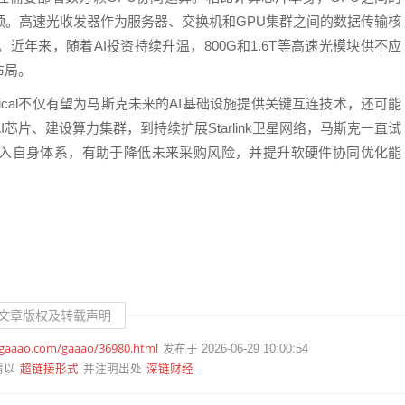
颈。高速光收发器作为服务器、交换机和GPU集群之间的数据传输核
近年来，随着AI投资持续升温，800G和1.6T等高速光模块供不应
布局。
ical不仅有望为马斯克未来的AI基础设施提供关键互连技术，还可能
AI芯片
、建设算力集群，到持续扩展Starlink卫星网络，马斯克一直试
入自身体系，有助于降低未来采购风险，并提升软硬件协同优化能
文章版权及转载声明
.gaaao.com/gaaao/36980.html
发布于 2026-06-29 10:00:54
超链接形式
深链财经
请以
并注明出处