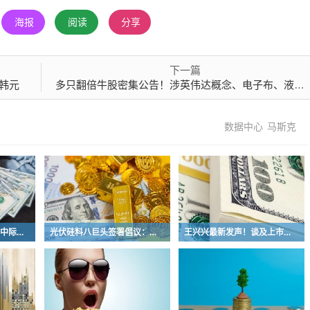
海报
阅读
分享
下一篇
亿韩元
多只翻倍牛股密集公告！涉英伟达概念、电子布、液冷等热门赛道
数据中心
马斯克
A股下半年首次4连涨！中际旭创尾盘突然跳水 发生了什么？
光伏硅料八巨头签署倡议：不得低于成本价销售
王兴兴最新发声！谈及上市、具身智能行业发展