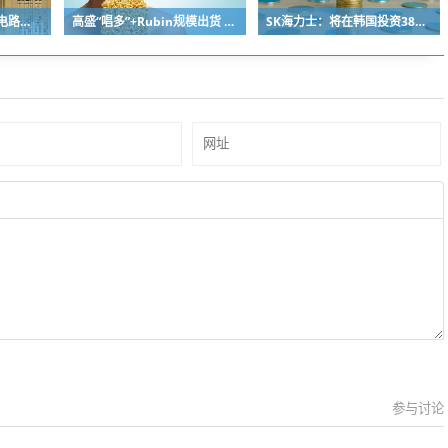
飙升116.57% 7月集成电路出口金额同比实现翻倍式增长
高盛“唱多”+Rubin规模出货 PCB概念掀涨停潮！多只中报预增股获资金青睐(名单)
SK海力士：将在韩国投资384亿美元建设晶圆厂 以应对AI时代持续增长的存储芯片需求
参与讨论