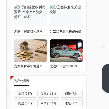
分立器件迎来关键突破
沪鸽口腔营收利润双降 七冲上市前突击分红1.45亿
龙大美食半年亏近四成？营收 49.75 亿微降，预制菜、财务费用成双重拖累
捷途X70L预售10.99万起，大尺寸 + 双动力成爆款预定
多只
翻倍
标签列表
牛股
下一
篇
密集
公司
(587)
亿元
(1681)
都是
(784)
公
的是
(461)
中国
(1743)
也是
(311)
告！