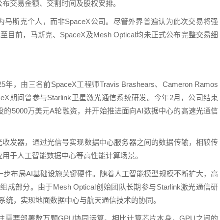
布交易金额、交割时间及股权安排。
为马斯克个人，而非
SpaceX
公司。尽管外界普遍认为此次交易将强
截至目前，马斯克、
SpaceX
及Mesh Optical均未正式公布完整交易细
由三名前SpaceX工程师Travis Brashears、Cameron Ramos
aceX期间曾参与Starlink卫星激光
通信
系统研发。今年2月，公司结束
l领投的5000万美元A轮融资，并开始推进面向AI
数据中心
的高速光
通信
速光收发器，通过光信号实现
数据中心
服务器之间的数据传输，相较传
应用于
人工智能
数据中心
等高性能计算场景。
步布局AI基础设施关键硬件。随着
人工智能
模型规模不断扩大，高
。由于Mesh Optical创始团队长期参与Starlink激光通信研
信系统，实现地面数据中心与航天
通信技术
的协同。
需要部署数万颗GPU协同运算。相比计算芯片本身，GPU之间的