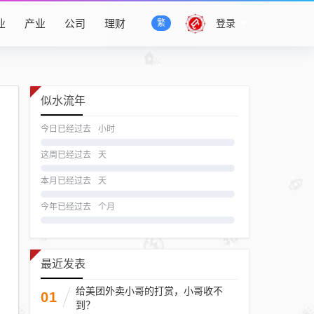
业
产业
公司
理财
登录
繁
似水流年
今日已经过去
小时
这周已经过去
天
本月已经过去
天
今年已经过去
个月
最近发表
给美团外卖小哥的打赏，小哥收不
01
到？