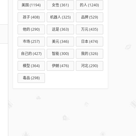
涉英
美国
(1194)
女性
(361)
的人
(1240)
伟达
孩子
(408)
机器人
(325)
品牌
(529)
概
念、
他的
(290)
这是
(363)
万元
(435)
电子
布、
市场
(257)
美元
(346)
日本
(474)
液冷
自己的
(427)
智能
(300)
我的
(326)
等热
门赛
模型
(364)
伊朗
(476)
河北
(290)
道
毒品
(298)