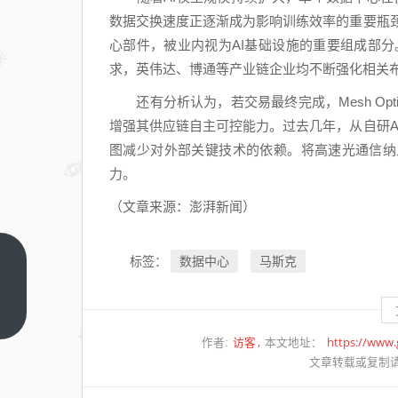
数据交换速度正逐渐成为影响训练效率的重要瓶
心部件，被业内视为AI基础设施的重要组成部分。
求，
英伟达
、
博通
等产业链企业均不断强化相关
还有分析认为，若交易最终完成，Mesh Opt
增强其供应链自主可控能力。过去几年，从自研
图减少对外部关键技术的依赖。将高速光通信纳
力。
（文章来源：澎湃新闻）
数据中心
马斯克
标签：
三星
与SK
集团
上一
篇
未来
访客
https://www
作者:
本文地址：
十年
文章转载或复制
的总