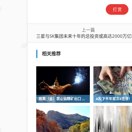
投资
打赏
或高
达
2000
上一篇
万亿
三星与SK集团未来十年的总投资或高达2000万
韩元
相关推荐
刚果（金）禁止钴精矿出口 钴矿板块狂飙 上市公司回应影响