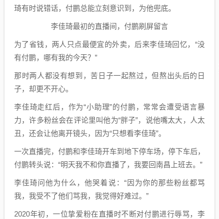
琦有时说错话，付鹏总能立刻意识到，为他兜底。
李佳琦最初的直播间，付鹏刷屏留言
为了省钱，两人只点最便宜的外卖，后来李佳琦回忆，“没
有付鹏，哪有我的今天？”
那时两人都没有想到，苦日子一起熬过，但熬出头后的日
子，却更不开心。
李佳琦走红后，作为“小助理”的付鹏，常常会遭受语言暴
力，许多粉丝会在评论里叫他为“胖子”，说他嘴太大，人太
丑，还会让他离开镜头，因为“只想看李佳琦”。
一次直播完，付鹏和李佳琦开车到地下停车场，停下车后，
付鹏转头说：“明天我不和你直播了，我要回南昌上班去。”
李佳琦问他为什么，他哭着说：“因为你的那些粉丝都骂
我，我受不了他们骂我，我觉得好难过。”
2020年初，一位挚爱粉在直播时不断对付鹏进行辱骂，李