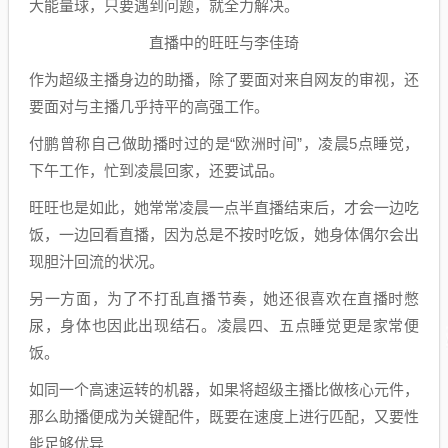
大能量球，只要遇到问题，就全力解决。
直播中的旺旺与李佳琦
作为超级主播身边的助播，除了要面对来自网友的审视，还
要面对与主播几乎持平的高强工作。
付鹏曾称自己做助播时过的是“欧洲时间”，凌晨5点睡觉，
下午工作，忙到凌晨回家，还要试品。
旺旺也是如此，她常常凌晨一点半直播结束后，才会一边吃
饭，一边回看直播，因为总是不按时吃饭，她身体偶尔会出
现胆汁回流的状况。
另一方面，为了不打乱直播节奏，她还很喜欢在直播时憋
尿，身体也因此出现结石。凌晨四、五点睡觉更是家常便
饭。
如同一个高速运转的机器，如果将超级主播比做核心元件，
那么助播便成为关键配件，既要在速度上进行匹配，又要性
能足够优异