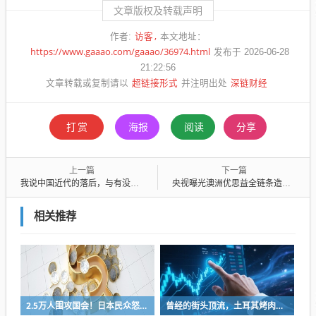
文章版权及转载声明
访客
作者:
本文地址：
https://www.gaaao.com/gaaao/36974.html
发布于 2026-06-28
21:22:56
超链接形式
深链财经
文章转载或复制请以
并注明出处
打赏
海报
阅读
分享
上一篇
下一篇
我说中国近代的落后，与有没有科学无关
央视曝光澳洲优思益全链条造假系假洋牌 ……
相关推荐
2.5万人围攻国会！日本民众怒了：让她下台！
曾经的街头顶流，土耳其烤肉为什么消失了？