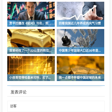
贾平凹擅改《延河》刊名，到底错在哪里？这三点才是问题的关键
回看我国近几年养成的风气习惯
我曾经找了一个22公里的岗位，坚持了2个星期就坚持不下去了
中国青少年足球人口近30年是断崖式下降
小孩哥觉得哈基米可怜，买了火腿肠喂哈基米，结果哈基米直接叼走他的鹦鹉…
我一点都不怀疑中国足球的未来
发表评论