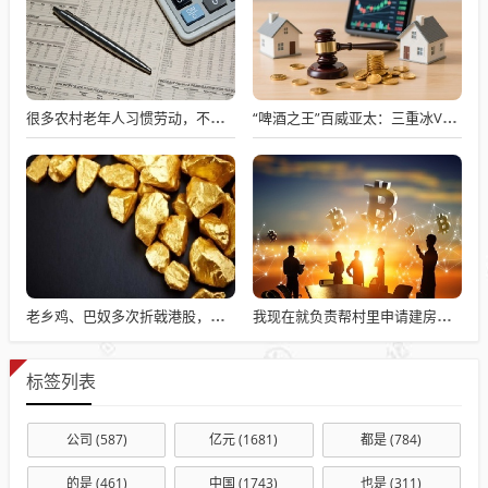
很多农村老年人习惯劳动，不劳动就会闲出病来
“啤酒之王”百威亚太：三重冰VS三把火，新帅程衍俊的破局大考
老乡鸡、巴奴多次折戟港股，餐饮上市变难了吗？
我现在就负责帮村里申请建房的工作，现在村里不是盖不起，是没地没指标！
标签列表
公司
(587)
亿元
(1681)
都是
(784)
的是
(461)
中国
(1743)
也是
(311)