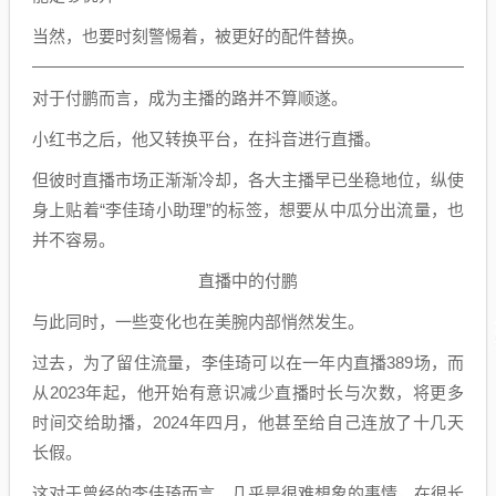
当然，也要时刻警惕着，被更好的配件替换。
对于付鹏而言，成为主播的路并不算顺遂。
小红书之后，他又转换平台，在抖音进行直播。
但彼时直播市场正渐渐冷却，各大主播早已坐稳地位，纵使
身上贴着“李佳琦小助理”的标签，想要从中瓜分出流量，也
并不容易。
直播中的付鹏
与此同时，一些变化也在美腕内部悄然发生。
过去，为了留住流量，李佳琦可以在一年内直播389场，而
从2023年起，他开始有意识减少直播时长与次数，将更多
时间交给助播，2024年四月，他甚至给自己连放了十几天
长假。
这对于曾经的李佳琦而言，几乎是很难想象的事情，在很长