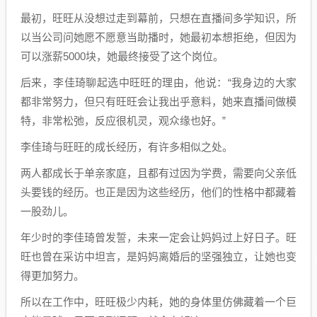
最初，旺旺从没想过走到幕前，只想在直播间多学知识，所
以当公司问她愿不愿意当助播时，她最初本想拒绝，但因为
可以涨薪5000块，她最终接受了这个岗位。
后来，李佳琦聊起选中旺旺的理由，他说：“我身边的大家
都非常努力，但只有旺旺会让我出乎意料，她来直播间做模
特，非常松弛，反应很机灵，观众缘也好。”
李佳琦与旺旺的成长经历，有许多相似之处。
两人都成长于单亲家庭，且都有过因为学费，需要向父亲低
头要钱的经历。也正是因为这些经历，他们的性格中都藏着
一股劲儿。
年少时的李佳琦曾发誓，未来一定会让妈妈过上好日子。旺
旺也曾在采访中坦言，是妈妈离婚后的坚强独立，让她也变
得更加努力。
所以在工作中，旺旺极少内耗，她的身体里仿佛藏着一个巨