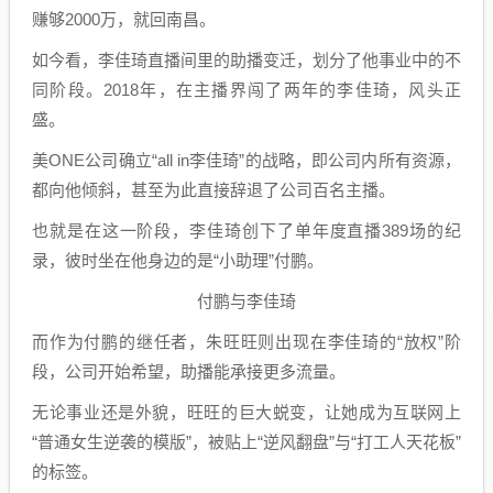
赚够2000万，就回南昌。
如今看，李佳琦直播间里的助播变迁，划分了他事业中的不
同阶段。2018年，在主播界闯了两年的李佳琦，风头正
盛。
美ONE公司确立“all in李佳琦”的战略，即公司内所有资源，
都向他倾斜，甚至为此直接辞退了公司百名主播。
也就是在这一阶段，李佳琦创下了单年度直播389场的纪
录，彼时坐在他身边的是“小助理”付鹏。
付鹏与李佳琦
而作为付鹏的继任者，朱旺旺则出现在李佳琦的“放权”阶
段，公司开始希望，助播能承接更多流量。
无论事业还是外貌，旺旺的巨大蜕变，让她成为互联网上
“普通女生逆袭的模版”，被贴上“逆风翻盘”与“打工人天花板”
的标签。