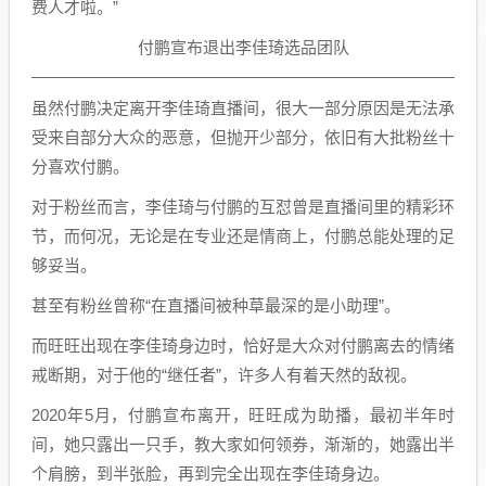
费人才啦。”
付鹏宣布退出李佳琦选品团队
虽然付鹏决定离开李佳琦直播间，很大一部分原因是无法承
受来自部分大众的恶意，但抛开少部分，依旧有大批粉丝十
分喜欢付鹏。
对于粉丝而言，李佳琦与付鹏的互怼曾是直播间里的精彩环
节，而何况，无论是在专业还是情商上，付鹏总能处理的足
够妥当。
甚至有粉丝曾称“在直播间被种草最深的是小助理”。
而旺旺出现在李佳琦身边时，恰好是大众对付鹏离去的情绪
戒断期，对于他的“继任者”，许多人有着天然的敌视。
2020年5月，付鹏宣布离开，旺旺成为助播，最初半年时
间，她只露出一只手，教大家如何领券，渐渐的，她露出半
个肩膀，到半张脸，再到完全出现在李佳琦身边。