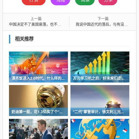
上一篇
下一篇
中国决定不了美国衰落，也不会因为你天天说人家衰落，人家就会真衰落
我说中国近代的落后，与有没有科学无关
相关推荐
漂亮饭进入2.0时代，什么样的餐厅更受年轻人喜欢？
万元学习机之后，好未来们走到时代的岔路口
奶油第一股，花1.3亿买了个“盒马供应商”
“二代”掌管审计，徐文利三兄妹豪爽分红，文峰光电闯关北交所