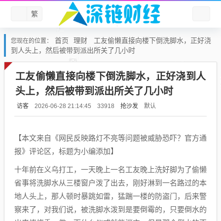
繁
首页
理财
工友偷懒直接向楼下倒洗脚水，正好浇
您现在的位置：
到人头上，然后被带到派出所关了几小时
工友偷懒直接向楼下倒洗脚水，正好浇到人
头上，然后被带到派出所关了几小时
访客
抢沙发
默认
2026-06-28 21:14:45
33918
【本文来自《网民反映路灯不亮等问题被威胁恐吓？官方通
报》评论区，标题为小编添加】
十年前在义乌打工，一天晚上一名工友晚上洗好脚为了偷懒
省事将洗脚水从三楼窗户泼了出去，刚好淋到一名路过的本
地人头上，那人顿时暴跳如雷，猛踹一楼的防盗门，后来警
察来了，对我们说，被洗脚水泼到是要倒霉的，只要倒水的