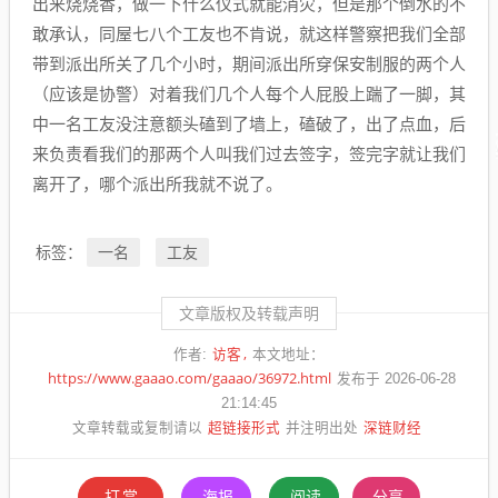
出来烧烧香，做一下什么仪式就能消灾，但是那个倒水的不
敢承认，同屋七八个工友也不肯说，就这样警察把我们全部
带到派出所关了几个小时，期间派出所穿保安制服的两个人
（应该是协警）对着我们几个人每个人屁股上踹了一脚，其
中一名工友没注意额头磕到了墙上，磕破了，出了点血，后
来负责看我们的那两个人叫我们过去签字，签完字就让我们
离开了，哪个派出所我就不说了。
一名
工友
标签：
文章版权及转载声明
访客
作者:
本文地址：
https://www.gaaao.com/gaaao/36972.html
发布于 2026-06-28
21:14:45
超链接形式
深链财经
文章转载或复制请以
并注明出处
打赏
海报
阅读
分享