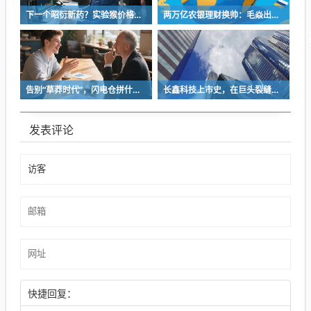
下一个昭衍新药？实验猴价格再回巅峰，鼎泰药研二次递表港股
两万亿农银理财换帅：毛焱出任董事长，盈利领跑但渠道承压
告别“草莽时代”，闪电仓拼什么？
长鑫科技上市史，在巨头裂缝里照进光
发表评论
快捷回复：