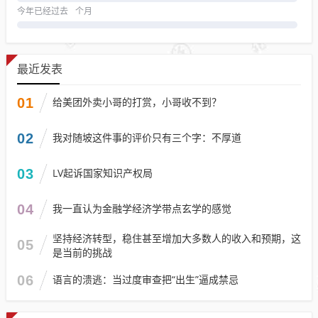
今年已经过去
个月
最近发表
01
给美团外卖小哥的打赏，小哥收不到？
02
我对随坡这件事的评价只有三个字：不厚道
03
LV起诉国家知识产权局
04
我一直认为金融学经济学带点玄学的感觉
坚持经济转型，稳住甚至增加大多数人的收入和预期，这
05
是当前的挑战
06
语言的溃逃：当过度审查把“出生”逼成禁忌