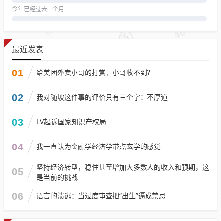
今年已经过去
个月
最近发表
01
给美团外卖小哥的打赏，小哥收不到？
02
我对随坡这件事的评价只有三个字：不厚道
03
LV起诉国家知识产权局
04
我一直认为金融学经济学带点玄学的感觉
坚持经济转型，稳住甚至增加大多数人的收入和预期，这
05
是当前的挑战
06
语言的溃逃：当过度审查把“出生”逼成禁忌