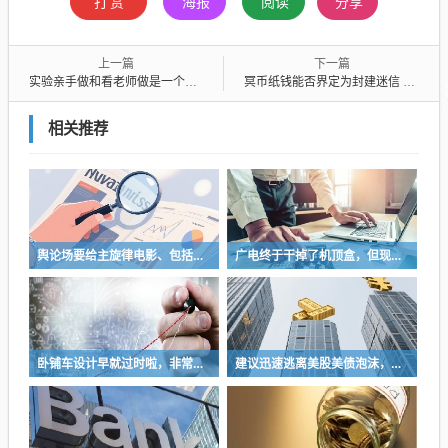
打赏
海报
阅读
分享
上一篇
下一篇
实验亲手做和看老师做是一个天壤之别，至于看录像那就是笑话了
冥币纸钱能否界定为封建迷信 迷信封建的判定
相关推荐
舆论场要给主旋律电影、包括所有影视和艺术创作多一些发挥空间
广电终于干掉了机顶盒，但现在没多少人看电视了…
卧铺车设计早就过时啦，非常不具备人性化
建议迅速逃离美股美债泡沫，AI正加速而非延缓其泡沫破裂