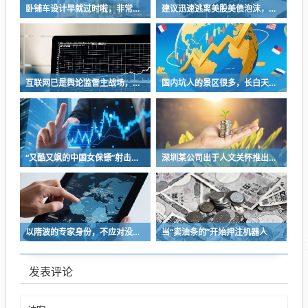
卧铺车设计早就过时啦，非常不具备人性化
建议迅速逃离美股美债泡沫，AI正加速而非延缓其泡沫破裂
互联网已是舆论监督主战场，让我们用这五点珍惜它
国内坑人的景区很多，长白天池只是其中被坑印象最深的那一个
“又酷又飒的中国女保镖”射击夺冠
深圳某公司出于人文关怀推出内部托管，结果无孩单身员工举报了，核心理由有两个
以隋波的专家身份，不应对没统一标准的口味指手画脚，依仗专家身份欺负一线厨师
当“卖油条的”开始押注机器人
发表评论