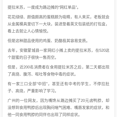
提拉米苏，一度成为路边摊的“网红单品”。
花花绿绿、颜值颇高的蛋糕颇为吸睛，有人来买，老板就会
从金属模具里切下一大块，装进垫着英文包装纸的打包盒，
看上去就让人心情愉悦。
但是这种甜品使用的鸡蛋、奶酪极其容易变质。
去年，安徽蒙城县一家网红小摊上卖的提拉米苏，在520这
个甜蜜的日子很快一售而空。
但是，近200名消费者在食用提拉米苏之后，第二天都出现
了高烧、腹泻、呕吐等食物中毒的症状。
有一家三口全部“中招”，甚至还有中考的学生，不停拉肚
子、高烧，严重影响了学习。
广州的一位网友，因为嘴馋从路边摊买了20元卤鸭脖，却
没想到食用鸭脖后出现胸闷喘气困难、嘴唇发紫的症状，和
他一同食用鸭脖的同伴也出现了同样症状。