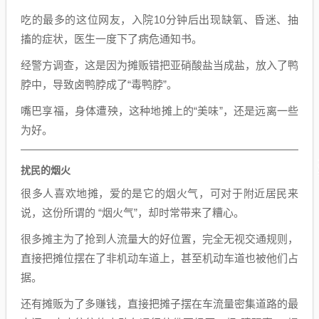
吃的最多的这位网友，入院10分钟后出现缺氧、昏迷、抽
搐的症状，医生一度下了病危通知书。
经警方调查，这是因为摊贩错把亚硝酸盐当成盐，放入了鸭
脖中，导致卤鸭脖成了“毒鸭脖”。
嘴巴享福，身体遭殃，这种地摊上的“美味”，还是远离一些
为好。
扰民的烟火
很多人喜欢地摊，爱的是它的烟火气，可对于附近居民来
说，这份所谓的 “烟火气”，却时常带来了糟心。
很多摊主为了抢到人流量大的好位置，完全无视交通规则，
直接把摊位摆在了非机动车道上，甚至机动车道也被他们占
据。
还有摊贩为了多赚钱，直接把摊子摆在车流量密集道路的最