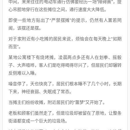
中间，来来往往的电动车通行仿佛要经历一场“障碍赛”，提
心吊胆地穿行在这些摊位之间，通行速度大大降低。
即使一些地方贴出了“严禁摆摊”的提示，仍然有人置若罔
闻，该摆还是摆。
对于家附近有小吃摊的居民来说，烦恼会在每天晚上“如期
而至”。
某地公寓楼下有烧烤摊，凌晨两点多还有人在划拳、摇骰
子、大声喧哗，客人们是吃得喝得尽兴了，但居民们却辗转
反侧难以入睡。
噪音停了，天也快亮了，居民们根本睡不了几个小时，长期
下来，神经衰弱、失眠成了常态。
当摊主们纷纷收摊，附近居民们的“噩梦”又开始了。
老板和顾客们虽然走了，但是垃圾却被留在了原地，让整条
街道都变成一个巨大的垃圾场。