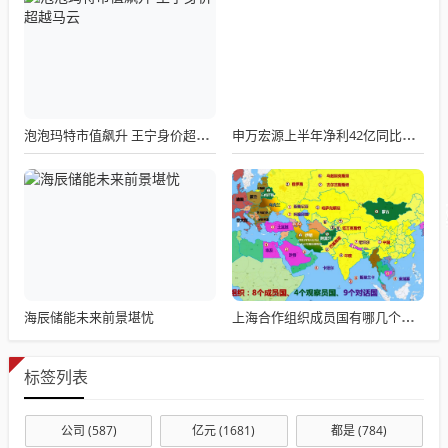
泡泡玛特市值飙升 王宁身价超越马云
申万宏源上半年净利42亿同比翻番投资管理业务收入下滑
海辰储能未来前景堪忧
上海合作组织成员国有哪几个国家?四个安全中心守护的和平防线
标签列表
公司
(587)
亿元
(1681)
都是
(784)