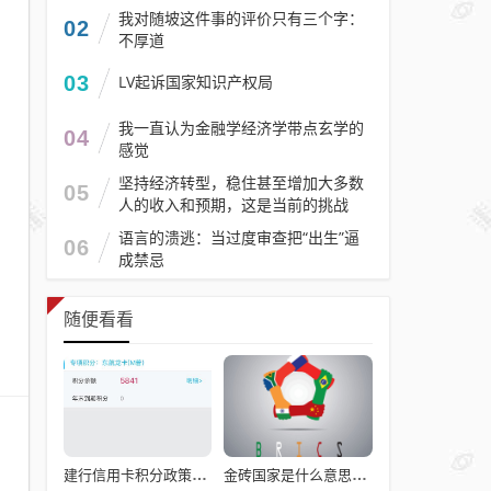
我对随坡这件事的评价只有三个字：
02
不厚道
03
LV起诉国家知识产权局
我一直认为金融学经济学带点玄学的
04
感觉
坚持经济转型，稳住甚至增加大多数
05
人的收入和预期，这是当前的挑战
语言的溃逃：当过度审查把“出生”逼
06
成禁忌
随便看看
建行信用卡积分政策升级：万亿规模背后的消费金融战略
金砖国家是什么意思？三个项目看懂金砖本质：不是慈善团，而是利益共同体