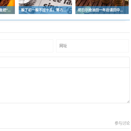
语言的溃逃：当过度审查把“出生”逼成禁忌
躲了初一躲不过十五，蒋方舟论文事件惊人反转
尼日尔抢油田一年后请回中方，有人说咱们还是吃了亏，真相是什么？
参与讨论