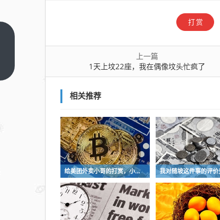
打赏
1天
上坟
上一篇
22
1天上坟22座，我在偶像坟头忙疯了
上一
篇
座，
我在
相关推荐
偶像
坟头
忙疯
了
给美团外卖小哥的打赏，小哥收不到？