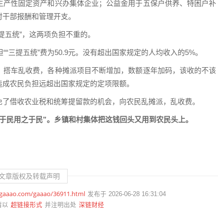
生产性固定资产和兴办集体企业；公益金用于五保户供养、特困户补
村干部报酬和管理开支。
提五统”，这两项负担不重的。
““三提五统”费为50.9元。没有超出国家规定的人均收入的5%。
，搭车乱收费，各种摊派项目不断增加，数额逐年加码，该收的不该
造成农民负担远超出国家规定的定项限额。
免了借收农业税和统筹提留款的机会，向农民乱摊派，乱收费。
于民用之于民”。乡镇和村集体把这钱回头又用到农民头上。
文章版权及转载声明
.gaaao.com/gaaao/36911.html
发布于 2026-06-28 16:31:04
超链接形式
深链财经
请以
并注明出处