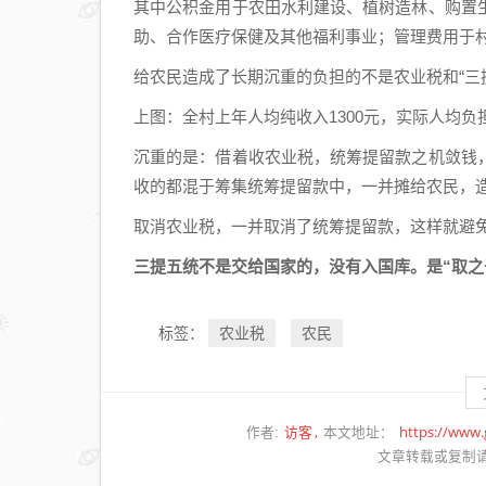
其中公积金用于农田水利建设、植树造林、购置
助、合作医疗保健及其他福利事业；管理费用于
给农民造成了长期沉重的负担的不是农业税和“三
上图：全村上年人均纯收入1300元，实际人均负担
沉重的是：借着收农业税，统筹提留款之机敛钱
收的都混于筹集统筹提留款中，一并摊给农民，
取消农业税，一并取消了统筹提留款，这样就避
三提五统不是交给国家的，没有入国库。是“取之
农业税
农民
标签：
访客
https://www
作者:
本文地址：
文章转载或复制