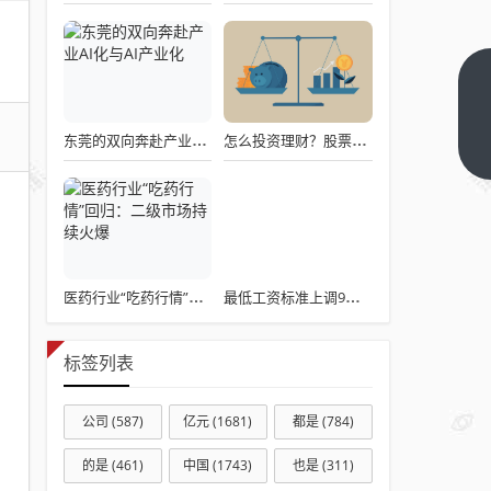
开口
闭口
东莞的双向奔赴产业AI化与AI产业化
怎么投资理财？股票和基金怎么选，用数据告诉你答案
“隐
下一
篇
私”
的孩
子，
正在
亲手
医药行业“吃药行情”回归：二级市场持续火爆
最低工资标准上调9月1日起执行
拆掉
中国
标签列表
的文
化根
公司
(587)
亿元
(1681)
都是
(784)
基
的是
(461)
中国
(1743)
也是
(311)