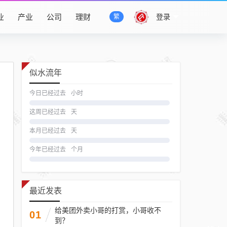
业
产业
公司
理财
登录
繁
似水流年
今日已经过去
小时
这周已经过去
天
本月已经过去
天
今年已经过去
个月
最近发表
给美团外卖小哥的打赏，小哥收不
01
到？