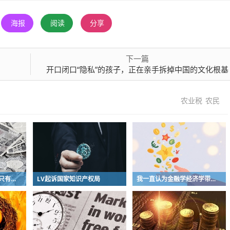
海报
阅读
分享
下一篇
开口闭口“隐私”的孩子，正在亲手拆掉中国的文化根基
农业税
农民
我对随坡这件事的评价只有三个字：不厚道
LV起诉国家知识产权局
我一直认为金融学经济学带点玄学的感觉